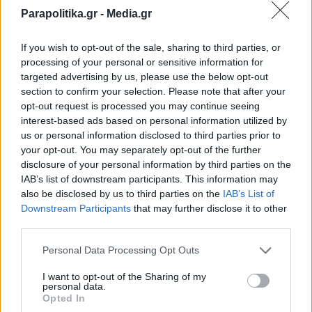
Βασιλειάδης: Απόδραση για δύο μετά την
Parapolitika.gr -
Media.gr
επέτειο γάμου τους - "Μόνο εγώ κι εσύ"
στα Κουφονήσια (Εικόνες)
If you wish to opt-out of the sale, sharing to third parties, or
processing of your personal or sensitive information for
targeted advertising by us, please use the below opt-out
section to confirm your selection. Please note that after your
opt-out request is processed you may continue seeing
interest-based ads based on personal information utilized by
us or personal information disclosed to third parties prior to
your opt-out. You may separately opt-out of the further
disclosure of your personal information by third parties on the
IAB’s list of downstream participants. This information may
also be disclosed by us to third parties on the
IAB’s List of
Εγγραφή στο newsletter
Downstream Participants
that may further disclose it to other
third parties.
Personal Data Processing Opt Outs
I want to opt-out of the Sharing of my
personal data.
*
Opted In
Αποδέχομαι τους
όρους χρήσης