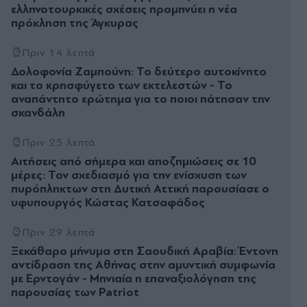
ελληνοτουρκικές σχέσεις προµηνύει η νέα
πρόκληση της Άγκυρας
Πριν 14 λεπτά
Δολοφονία Ζαμπούνη: Το δεύτερο αυτοκίνητο
και το κρησφύγετο των εκτελεστών - Το
αναπάντητο ερώτημα για το ποιοι πάτησαν την
σκανδάλη
Πριν 25 λεπτά
Αιτήσεις από σήμερα και αποζημιώσεις σε 10
μέρες: Τον σχεδιασμό για την ενίσχυση των
πυρόπληκτων στη Δυτική Αττική παρουσίασε ο
υφυπουργός Κώστας Κατσαφάδος
Πριν 29 λεπτά
Ξεκάθαρο µήνυµα στη Σαουδική Αραβία: Έντονη
αντίδραση της Αθήνας στην αµυντική συµφωνία
µε Ερντογάν - Μηνιαία η επαναξιολόγηση της
παρουσίας των Patriot