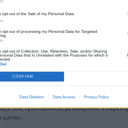
In
Μπάρμπα μίλησε χωρίς ωραιοποίηση για τη
*
o opt-out of the Sale of my Personal Data.
Αποδέχομαι τους
όρους χρήσης
επώδυνο και ανόητο είναι να μεγαλώνω μόνη μο
In
και την πολιτική απορρήτου
δί μόνη σου, είναι λάθος. Το παιδί χρειάζεται δύο
to opt-out of processing my Personal Data for Targeted
ing.
Εγγραφή
ης την έκανε να αναθεωρήσει βαθιά ριζωμένες αντ
In
o opt-out of Collection, Use, Retention, Sale, and/or Sharing
ersonal Data that Is Unrelated with the Purposes for which it
lected.
X
Out
 της κόρης της
CONFIRM
ε και στον πατέρα της κόρης της, εξηγώντας ότι
Data Deletion
Data Access
Privacy Policy
μουν άτυχη, ίσως πλήρωσε τη δημοσιότητά μου. 
ς», είπε, προσθέτοντας με ειλικρίνεια: «Υπερεκτ
α εμένα».