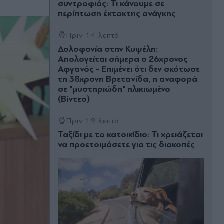
συντροφιάς: Τι κάνουμε σε
περίπτωση έκτακτης ανάγκης
Πριν 14 λεπτά
Δολοφονία στην Κυψέλη:
Απολογείται σήμερα ο 26χρονος
Αφγανός - Επιμένει ότι δεν σκότωσε
τη 38χρονη Βρετανίδα, η αναφορά
σε "μυστηριώδη" ηλικιωμένο
(Βίντεο)
Πριν 19 λεπτά
Ταξίδι με το κατοικίδιο: Τι χρειάζεται
να προετοιμάσετε για τις διακοπές