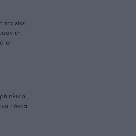
 της είχε
υσαν τη
ό τη
ρή ηλικία,
ίχα πάντα.