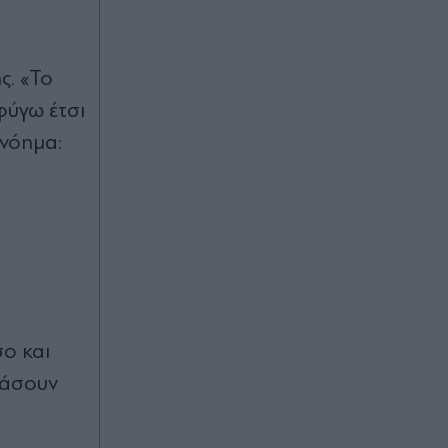
ς. «Το
φύγω έτσι
 νόημα:
σο και
ράσουν