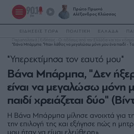
Πρώτο Πρωινό
Αλέξανδρος Κλώσσας
ΕΙΔΗΣΕΙΣ ΤΩΡΑ
ΠΟΛΙΤΙΚΗ
ΕΛΛΑΔΑ
ΠΑ
Παραπολιτικά | Ειδήσεις - Οι ειδήσεις από την Ελλάδα και τον κόσμο
"Βάνα Μπάρμπα: "Ήταν λάθος να μεγαλώσω μόνη μου ένα παιδί - Το 
"Υπερεκτίμησα τον εαυτό μου"
Βάνα Μπάρμπα, "Δεν ήξε
είναι να μεγαλώσω μόνη μο
παιδί χρειάζεται δύο" (Βίν
Η Βάνα Μπάρμπα μίλησε ανοιχτά για τη
την επιλογή της και εξήγησε πώς η μητρ
μου ήταν να είμαι ελεύθερη»