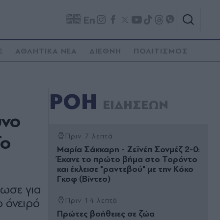
En
E
ΑΘΛΗΤΙΚΑ ΝΕΑ
ΔΙΕΘΝΗ
ΠΟΛΙΤΙΣΜΟΣ
ΡΟΗ
ΕΙΔΗΣΕΩΝ
υνο
Το
Πριν 7 λεπτά
Μαρία Σάκκαρη - Ζεϊνέπ Σονμέζ 2-0:
Έκανε το πρώτο βήμα στο Τορόντο
και έκλεισε "ραντεβού" με την Κόκο
Γκοφ (Βίντεο)
ιωσε για
ο όνειρό
Πριν 14 λεπτά
Πρώτες βοήθειες σε ζώα