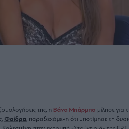
Βάνα Μπάρμπα
 εξομολογήσεις της, η
μίλησε για τ
Φαίδρα
ς,
, παραδεχόμενη ότι υποτίμησε τη δυσκ
. Καλεσμένη στην εκπομπή «Στούντιο 4» της ΕΡΤ,