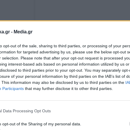
ka.gr -
Media.gr
parapolitika)
to opt-out of the sale, sharing to third parties, or processing of your per
formation for targeted advertising by us, please use the below opt-out s
r selection. Please note that after your opt-out request is processed y
eing interest-based ads based on personal information utilized by us or
 που της άλλαξε τη ζωή
disclosed to third parties prior to your opt-out. You may separately opt-
losure of your personal information by third parties on the IAB’s list of
φάσισε να γίνει μητέρα, εξηγώντας πως τότε έν
. This information may also be disclosed by us to third parties on the
IA
Participants
that may further disclose it to other third parties.
σιαστικό. «Στα 37 μου είχα ζήσει τα πάντα και ένιω
Εγγραφή στο
ε όλη τη ζωή», είπε, περιγράφοντας τη μητρότητ
newsletter
χρι τότε.
l Data Processing Opt Outs
o opt-out of the Sharing of my personal data.
 ένα παιδί μόνη σου»