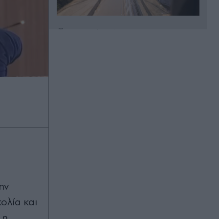
Πριν 28 λεπτά
Δύο εκρήξεις στα Στενά του
Ορμούζ: Τι ανέφερε πλοίαρχος
δεξαμενόπλοιου
Πριν 32 λεπτά
Διακοπές ρεύματος σε Καλλιθέα,
Άλιμο, Πειραιά και άλλες περιοχές
της Αττικής την Πέμπτη 6
Αυγούστου
Πριν 33 λεπτά
Διακοπές νερού σε Αθήνα, Γλυφάδα,
Καλλιθέα και άλλη μία περιοχή της
Αττικής την Πέμπτη 6 Αυγούστου
ην
ολία και
Πριν 37 λεπτά
 η
Ζώδια σήμερα: Νέος κύκλος σε