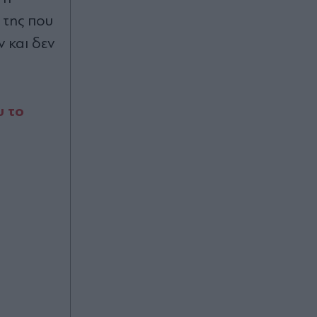
έρωτα και συνεργασίες από το
 της που
βράδυ - Ποια ζώδια ευνοεί η
είσοδος της Αφροδίτης στον Ζυγό
 και δεν
Πριν 37 λεπτά
Έρωτας στα δικαστήρια για
υ το
"Αντώνιο και Κλεοπάτρα"
Πριν 54 λεπτά
Πολύ υψηλός κίνδυνος πυρκαγιάς
την Πέμπτη 6 Αυγούστου για την
Αττική, τη Βοιωτία και την Εύβοια -
Στο "πορτοκαλί" κι άλλες περιοχές
(Χάρτης)