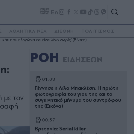
En
E
ΑΘΛΗΤΙΚΑ ΝΕΑ
ΔΙΕΘΝΗ
ΠΟΛΙΤΙΣΜΟΣ
κάτι που πληγώνει και είναι λίγο νωρίς" (Βίντεο)
ΡΟΗ
ΕΙΔΗΣΕΩΝ
n:
01:08
Γέννησε η Λίλα Μπακλέση: Η πρώτη
φωτογραφία του γιου της και το
ή με τον
συγκινητικό μήνυμα του συντρόφου
ε σαφή
της (Εικόνα)
00:57
Βρετανία: Serial killer