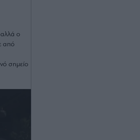
 αλλά ο
ε από
ινό σημείο