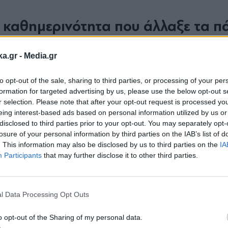
Η καθημερινότητα που άλλαξε τα π
Ηρακλή
ητρότητα και στη ζωή με τον γιο της,
. 
ka.gr -
Media.gr
μαγική», τονίζοντας ότι ο μικρός της έχει ήδη αρ
to opt-out of the sale, sharing to third parties, or processing of your per
 με κοιτάει, του λέω τραγούδια και μπορώ να σο
formation for targeted advertising by us, please use the below opt-out s
 Η καθημερινότητα με ένα παιδί σχεδόν δύο ετών
r selection. Please note that after your opt-out request is processed y
eing interest-based ads based on personal information utilized by us or
διαφορετική ματιά στη ζωή, χωρίς να αναιρεί την 
disclosed to third parties prior to your opt-out. You may separately opt-
losure of your personal information by third parties on the IAB’s list of
. This information may also be disclosed by us to third parties on the
IA
Participants
that may further disclose it to other third parties.
Εγγραφή στο
ισμό από τον Dj Stephan
newsletter
l Data Processing Opt Outs
χωρίς να κρύβει το συναίσθημά της, η τραγουδί
o opt-out of the Sharing of my personal data.
n, με τον οποίο ήταν ζευγάρι από το 2022. «Δε 