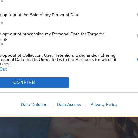
In
πικό και λίγο λεπτό και λίγο νωρίς. Ίσως είναι κά
*
o opt-out of the Sale of my Personal Data.
ο τι θέλει να μοιραστεί αυτή τη στιγμή. Η ίδια 
Αποδέχομαι τους
όρους χρήσης
In
 σύντροφός της διαχώρισαν το επαγγελματικό του
και την πολιτική απορρήτου
to opt-out of processing my Personal Data for Targeted
 χωρισμός. Παρά τα όσα ακούστηκαν, στάθηκε 
ing.
Εγγραφή
In
αγάπη και η εκτίμηση παραμένουν.
o opt-out of Collection, Use, Retention, Sale, and/or Sharing
ersonal Data that Is Unrelated with the Purposes for which it
lected.
X
Out
CONFIRM
Data Deletion
Data Access
Privacy Policy