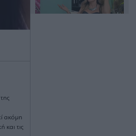
00:20
Άλιμος: Υπό έλεγχο η φωτιά που
ξέσπασε σε κατάστημα ναυτιλιακών
ειδών
00:11
Χανιά: Φίδι δάγκωσε 13χρονο στην
παραλία Αφράτα, επενέβη καίρια το
της
ΕΚΑΒ
εί ακόμη
00:03
Έλενα Χριστοπούλου: Ποζάρει με
ή και τις
μπικίνι στον καθρέφτη - "Χάνουμε