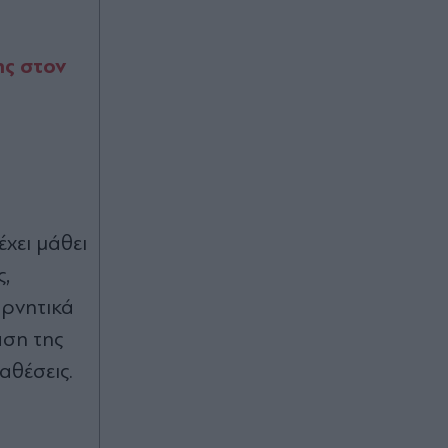
τουλάχιστον 25 κιλά η καθεμία»"
(Βίντεο)
ης στον
00:02
Καύσωνας και ισχυρά μελτέμια το
Σαββατοκύριακο: Συναγερμός για
φωτιές - Ποιες περιοχές μπαίνουν σε
Red Code (Βίντεο)
07.08.2026 23:55
έχει μάθει
Στενά του Ορμούζ: Η συμφωνία για
ς,
την αποκατάσταση της εμπορικής
ναυτιλίας συνεπάγεται άρση των
αρνητικά
λιμανιών του Ιράν από τις ΗΠΑ
άση της
07.08.2026 23:41
αθέσεις.
Στα χαρακώματα Ισπανία & Ιταλία
λόγω Θέουτα: Η κυβέρνηση
Σάντσεθ ανακοίνωσε και αυτή