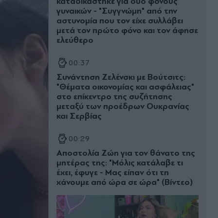
καταδικάστηκε για δύο φόνους
γυναικών - "Συγγνώμη" από την
αστυνομία που τον είχε συλλάβει
μετά τον πρώτο φόνο και τον άφησε
ελεύθερο
00:37
Συνάντηση Ζελένσκι με Βούτσιτς:
"Θέματα οικονομίας και ασφάλειας"
στο επίκεντρο της συζήτησης
μεταξύ των προέδρων Ουκρανίας
και Σερβίας
00:29
Αποστολία Ζώη για τον θάνατο της
μητέρας της: "Μόλις κατάλαβε τι
έχει, έφυγε - Μας είπαν ότι τη
χάνουμε από ώρα σε ώρα" (Βίντεο)