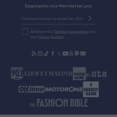
και Σερβίας
Eγγραφείτε στο Newsletter μας
00:29
Αποστολία Ζώη για τον θάνατο της μητέρας
της: "Μόλις κατάλαβε τι έχει, έφυγε - Μας είπαν
Αποδοχή της
Πολιτική Απορρήτου
και
ότι τη χάνουμε από ώρα σε ώρα" (Βίντεο)
των
Όρων Χρήσης
00:20
Άλιμος: Υπό έλεγχο η φωτιά που ξέσπασε σε
κατάστημα ναυτιλιακών ειδών