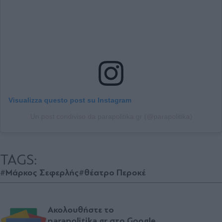
Visualizza questo post su Instagram
Un post condiviso da parapolitika.gr (@parapolitika)
TAGS:
#Μάρκος Σεφερλής
#θέατρο Περοκέ
Ακολουθήστε το
parapolitika.gr στο Google