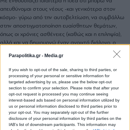
Με ενθουσιάζει ιδιαίτερα η ιδέα ότι µπορώ να
απευθύνοµαι στους νέους -και γενικότερα στον
κόσµο- γύρω από την αυτοβελτίωση, να συµβάλλω
στην αποστιγµατοποίηση ευαίσθητων θεµάτων,
όπως οι χρόνιες ασθένειες (καθώς και η επιληψία),
αλλά και να δηµιουργώ έναν ανοιχτό διάλογο, ο
οποίος δυνητικά µπορεί να λειτουργήσει ως πηγή
Parapolitika.gr -
Media.gr
έµπνευσης και κινητοποίησης.
If you wish to opt-out of the sale, sharing to third parties, or
*Δημοσιεύτηκε στο Secret στις 4/4/2026
processing of your personal or sensitive information for
targeted advertising by us, please use the below opt-out
section to confirm your selection. Please note that after your
TAGS:
opt-out request is processed you may continue seeing
interest-based ads based on personal information utilized by
#Θωμαή Απέργη
#Μουσική
#Ψυχολογία
#συνέντευξη
#Σά
us or personal information disclosed to third parties prior to
your opt-out. You may separately opt-out of the further
disclosure of your personal information by third parties on the
Ακολουθήστε το
IAB’s list of downstream participants. This information may