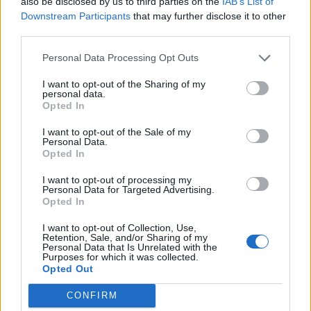
parapolitika.gr στο Google
also be disclosed by us to third parties on the
IAB’s List of
Εγγραφή στο newsletter
News για άμεση και έγκυρη
Downstream Participants
that may further disclose it to other
ενημέρωση
third parties.
Personal Data Processing Opt Outs
Ακολουθήστε μας στο
facebook
I want to opt-out of the Sharing of my
personal data.
*
Opted In
Αποδέχομαι τους
όρους χρήσης
και την πολιτική απορρήτου
I want to opt-out of the Sale of my
Ακολουθήστε μας στο
Personal Data.
twitter
Opted In
Εγγραφή
I want to opt-out of processing my
Personal Data for Targeted Advertising.
Opted In
ΣΧΕΤΙΚΗ ΕΙΔΗΣΕΟΓΡΑΦΙΑ
X
I want to opt-out of Collection, Use,
Retention, Sale, and/or Sharing of my
Personal Data that Is Unrelated with the
Purposes for which it was collected.
Opted Out
CONFIRM