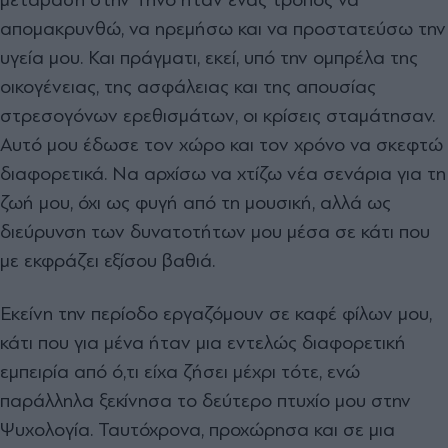
αποµακρυνθώ, να ηρεµήσω και να προστατεύσω την
υγεία µου. Και πράγµατι, εκεί, υπό την οµπρέλα της
οικογένειας, της ασφάλειας και της απουσίας
στρεσογόνων ερεθισµάτων, οι κρίσεις σταµάτησαν.
Αυτό µου έδωσε τον χώρο και τον χρόνο να σκεφτώ
διαφορετικά. Να αρχίσω να χτίζω νέα σενάρια για τη
ζωή µου, όχι ως φυγή από τη µουσική, αλλά ως
διεύρυνση των δυνατοτήτων µου µέσα σε κάτι που
µε εκφράζει εξίσου βαθιά.
Εκείνη την περίοδο εργαζόµουν σε καφέ φίλων µου,
κάτι που για µένα ήταν µια εντελώς διαφορετική
εµπειρία από ό,τι είχα ζήσει µέχρι τότε, ενώ
παράλληλα ξεκίνησα το δεύτερο πτυχίο µου στην
Ψυχολογία. Ταυτόχρονα, προχώρησα και σε µια