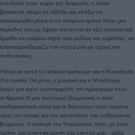
επένδυση στον χώρο της διαµονής, η οποία
βρίσκεται ακόµη σε εξέλιξη και ελπίζω να
ολοκληρωθεί µέσα στον επόµενο χρόνο. Ηταν µια
περίοδος που µε έφερε πιο κοντά σε κάτι ουσιαστικό.
Εµαθα να υπάρχω πέρα από ρόλους και ταµπέλες, να
επαναπροσδιορίζω τον εαυτό µου µε όρους πιο
αυθεντικούς.
Μέσα σε αυτό το πλαίσιο προέκυψε και η Ψυχολογία.
Οχι τυχαία. Για µένα, η µουσική και η Ψυχολογία
έχουν µια κοινή συνισταµένη: την προσφορά στον
άνθρωπο. Η µία λειτουργεί βιωµατικά, η άλλη
επεξεργαστικά, αλλά και οι δύο έχουν στον πυρήνα
τους την επαφή και την κατανόηση του ανθρώπινου
βιώµατος. Η επιλογή της Ψυχολογίας ήταν, µε έναν
τρόπο, µια επανεφεύρεση του εαυτού µου - αλλά