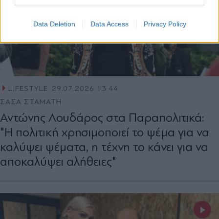
Data Deletion
Data Access
Privacy Policy
LIFESTYLE
29.07.2026 13:44
ΣΑΣΑ ΣΤΑΜΑΤΗ
Αντώνης Λουδάρος στα Παραπολιτικά:
"Η πολιτική χρησιμοποιεί το ψέμα για να
καλύψει ψέματα, η τέχνη το κάνει για να
αποκαλύψει αλήθειες"