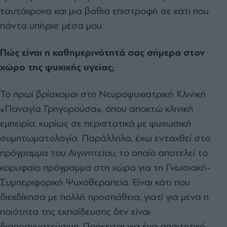
ταυτόχρονα και µια βαθιά επιστροφή σε κάτι που
πάντα υπήρχε µέσα µου.
Πώς είναι η καθηµερινότητά σας σήµερα στον
χώρο της ψυχικής υγείας;
Το πρωί βρίσκοµαι στη Νευροψυχιατρική Κλινική
«Παναγία Γρηγορούσα», όπου αποκτώ κλινική
εµπειρία, κυρίως σε περιστατικά µε ψυχωσική
συµπτωµατολογία. Παράλληλα, έχω ενταχθεί στο
πρόγραµµα του Αιγινητείου, το οποίο αποτελεί το
κορυφαίο πρόγραµµα στη χώρα για τη Γνωσιακή-
Συµπεριφορική Ψυχοθεραπεία. Είναι κάτι που
διεκδίκησα µε πολλή προσπάθεια, γιατί για µένα η
ποιότητα της εκπαίδευσης δεν είναι
διαπραγµατεύσιµη. Πρόκειται για ένα απαιτητικό,