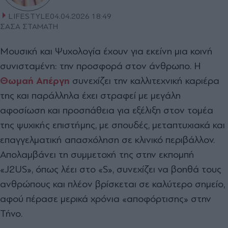
LIFESTYLE
04.04.2026 18:49
ΣΑΣΑ ΣΤΑΜΑΤΗ
Μουσική και Ψυχολογία έχουν για εκείνη µια κοινή
συνισταµένη: την προσφορά στον άνθρωπο. Η
Θωµαή Απέργη
συνεχίζει την καλλιτεχνική καριέρα
της και παράλληλα έχει στραφεί µε µεγάλη
αφοσίωση και προσπάθεια για εξέλιξη στον τοµέα
της ψυχικής επιστήµης, µε σπουδές, µεταπτυχιακά και
επαγγελµατική απασχόληση σε κλινικό περιβάλλον.
Απολαµβάνει τη συµµετοχή της στην εκποµπή
«J2US», όπως λέει στο «S», συνεχίζει να βοηθά τους
ανθρώπους και πλέον βρίσκεται σε καλύτερο σηµείο,
αφού πέρασε µερικά χρόνια «αποφόρτισης» στην
Τήνο.