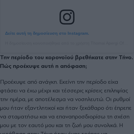
Δείτε αυτή τη δημοσίευση στο Instagram.
Η δημοσίευση κοινοποιήθηκε από το χρήστη Thomai Apergi Official (@thomaiapergiofficial)
Την περίοδο του κορονοϊού βρεθήκατε στην Τήνο.
Πώς προέκυψε αυτή η απόφαση;
Προέκυψε από ανάγκη. Εκείνη την περίοδο είχα
φτάσει να έχω µέχρι και τέσσερις κρίσεις επιληψίας
την ηµέρα, µε αποτέλεσµα να νοσηλευτώ. Οι ρυθµοί
µου ήταν εξαντλητικοί και ήταν ξεκάθαρο ότι έπρεπε
να σταµατήσω και να επαναπροσδιορίσω τη σχέση
µου µε τον εαυτό µου και τη ζωή µου συνολικά. Η
µετάβαση στην Τήνο ήταν ένας τρόπος να