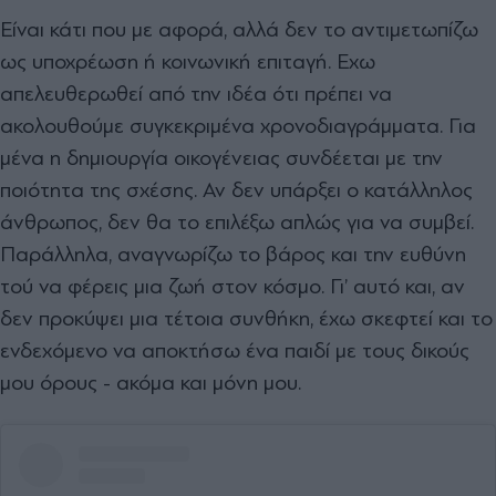
Είναι κάτι που µε αφορά, αλλά δεν το αντιµετωπίζω
ως υποχρέωση ή κοινωνική επιταγή. Εχω
απελευθερωθεί από την ιδέα ότι πρέπει να
ακολουθούµε συγκεκριµένα χρονοδιαγράµµατα. Για
µένα η δηµιουργία οικογένειας συνδέεται µε την
ποιότητα της σχέσης. Αν δεν υπάρξει ο κατάλληλος
άνθρωπος, δεν θα το επιλέξω απλώς για να συµβεί.
Παράλληλα, αναγνωρίζω το βάρος και την ευθύνη
τού να φέρεις µια ζωή στον κόσµο. Γι’ αυτό και, αν
δεν προκύψει µια τέτοια συνθήκη, έχω σκεφτεί και το
ενδεχόµενο να αποκτήσω ένα παιδί µε τους δικούς
µου όρους - ακόµα και µόνη µου.