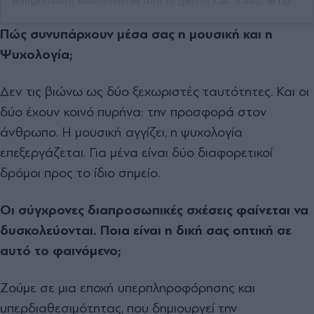
Η δημοσίευση κοινοποιήθηκε από το χρήστη 𝓚𝓲𝓴𝓲 𝓐𝓲𝓿𝓪𝔃𝓲 🧿 (@kikiaivazi)
Πώς συνυπάρχουν µέσα σας η µουσική και η
Ψυχολογία;
∆εν τις βιώνω ως δύο ξεχωριστές ταυτότητες. Και οι
δύο έχουν κοινό πυρήνα: την προσφορά στον
άνθρωπο. Η µουσική αγγίζει, η ψυχολογία
επεξεργάζεται. Για µένα είναι δύο διαφορετικοί
δρόµοι προς το ίδιο σηµείο.
Οι σύγχρονες διαπροσωπικές σχέσεις φαίνεται να
δυσκολεύονται. Ποια είναι η δική σας οπτική σε
αυτό το φαινόµενο;
Ζούµε σε µια εποχή υπερπληροφόρησης και
υπερδιαθεσιµότητας, που δηµιουργεί την