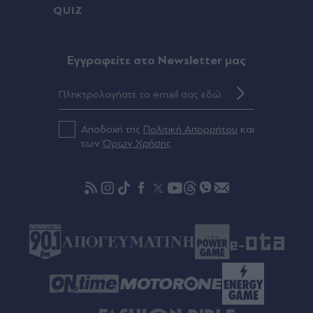
QUIZ
Πριν 26 λεπτά
Ξεχάστε το κατσαβίδι: Το απλό εργαλείο που
βγάζει ευκολότερα τα αγριόχορτα από το χαλίκι
Eγγραφείτε στο Newsletter μας
Πριν 28 λεπτά
Ελεονώρα Μελέτη: Η τρυφερή ανάρτηση με την
κόρη της και η αποκάλυψη - "Στην ίδια παραλία
Αποδοχή της
Πολιτική Απορρήτου
και
έμαθα ότι ήμουν έγκυος" (Εικόνα)
των
Όρων Χρήσης
Πριν 30 λεπτά
Φωτιά στο Μονοπήγαδο Θεσσαλονίκης -
"Σηκώθηκαν" έξι εναέρια μέσα