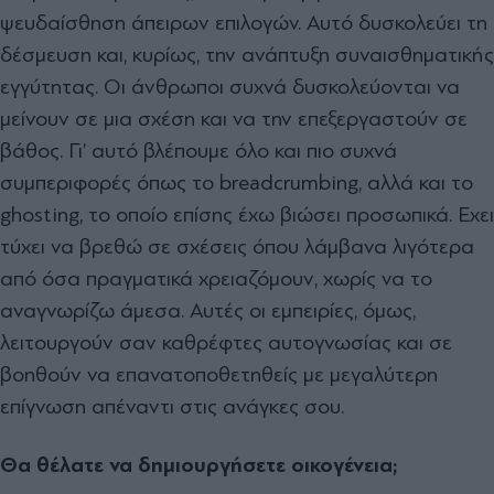
ψευδαίσθηση άπειρων επιλογών. Αυτό δυσκολεύει τη
δέσµευση και, κυρίως, την ανάπτυξη συναισθηµατικής
εγγύτητας. Οι άνθρωποι συχνά δυσκολεύονται να
µείνουν σε µια σχέση και να την επεξεργαστούν σε
βάθος. Γι’ αυτό βλέπουµε όλο και πιο συχνά
συµπεριφορές όπως το breadcrumbing, αλλά και το
ghosting, το οποίο επίσης έχω βιώσει προσωπικά. Εχει
τύχει να βρεθώ σε σχέσεις όπου λάµβανα λιγότερα
από όσα πραγµατικά χρειαζόµουν, χωρίς να το
αναγνωρίζω άµεσα. Αυτές οι εµπειρίες, όµως,
λειτουργούν σαν καθρέφτες αυτογνωσίας και σε
βοηθούν να επανατοποθετηθείς µε µεγαλύτερη
επίγνωση απέναντι στις ανάγκες σου.
Θα θέλατε να δηµιουργήσετε οικογένεια;