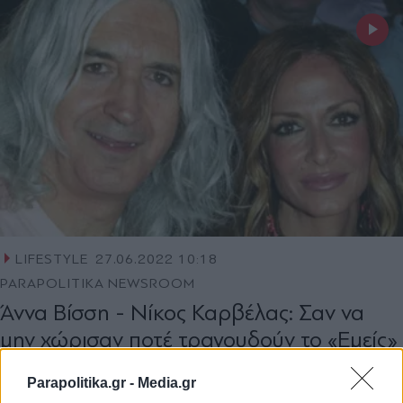
LIFESTYLE
27.06.2022 10:18
PARAPOLITIKA NEWSROOM
Άννα Βίσση - Νίκος Καρβέλας: Σαν να
μην χώρισαν ποτέ τραγουδούν το «Εμείς»
Parapolitika.gr -
Media.gr