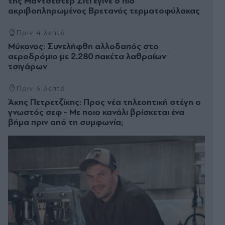
της Μάντσεστερ Σίτι έγινε ο πιο
ακριβοπληρωμένος Βρετανός τερματοφύλακας
Πριν 4 λεπτά
Μύκονος: Συνελήφθη αλλοδαπός στο
αεροδρόμιο με 2.280 πακέτα λαθραίων
τσιγάρων
Πριν 6 λεπτά
Άκης Πετρετζίκης: Προς νέα τηλεοπτική στέγη ο
γνωστός σεφ - Με ποιο κανάλι βρίσκεται ένα
βήμα πριν από τη συμφωνία;