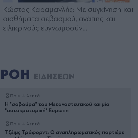
ΡΟΗ
ΕΙΔΗΣΕΩΝ
Πριν 4 λεπτά
Η "σαβούρα" του Μεταναστευτικού και µία
"αυτοκρατορική" Ευρώπη
Πριν 4 λεπτά
Τζέιμς Τράφορντ: Ο αναπληρωματικός πορτιέρε