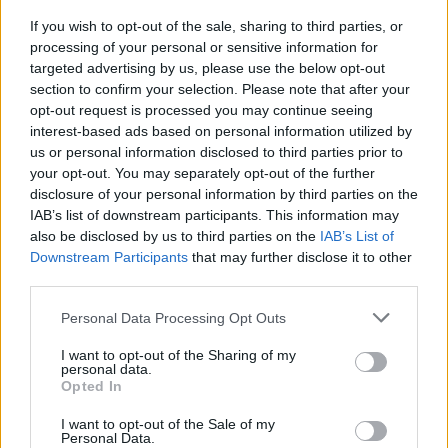
If you wish to opt-out of the sale, sharing to third parties, or
processing of your personal or sensitive information for
targeted advertising by us, please use the below opt-out
section to confirm your selection. Please note that after your
opt-out request is processed you may continue seeing
interest-based ads based on personal information utilized by
us or personal information disclosed to third parties prior to
your opt-out. You may separately opt-out of the further
disclosure of your personal information by third parties on the
IAB’s list of downstream participants. This information may
also be disclosed by us to third parties on the
IAB’s List of
Εγγραφή στο newsletter
Downstream Participants
that may further disclose it to other
third parties.
LIFESTYLE
03.08.2026 14:20
PARAPOLITIKA NEWSROOM
Personal Data Processing Opt Outs
Άννα Βίσση: Θαυμάστρια την
I want to opt-out of the Sharing of my
αναγνώρισε σε γιοτ στο Αμάλφι - Η
personal data.
*
Opted In
Αποδέχομαι τους
όρους χρήσης
αντίδραση της τραγουδίστριας που
και την πολιτική απορρήτου
I want to opt-out of the Sale of my
ξεχώρισε (Βίντεο)
Personal Data.