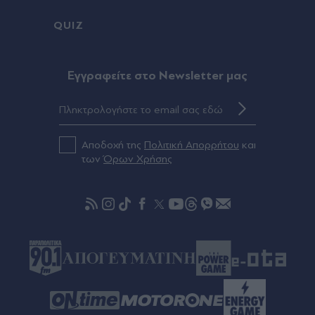
νεκρών πυροσβεστών και πιλότων είναι να μην
QUIZ
σταματήσουμε ποτέ να επενδύουμε στην
πρόληψη"
Eγγραφείτε στο Newsletter μας
Πριν 30 λεπτά
Φθιώτιδα: Εντοπίστηκε φυτεία με περισσότερα
από 2.000 δενδρύλλια κάνναβης - Δύο συλλήψεις
(Βίντεο)
Αποδοχή της
Πολιτική Απορρήτου
και
των
Όρων Χρήσης
Πριν 32 λεπτά
Κατερίνα Καινούργιου: Στη Μύκονο με τον
Παναγιώτη Κουτσουμπή, αγκαλιασμένοι σε
βόλτα στην Ψαρρού - Τα σχέδια για τον γάμο
τους (Βίντεο)