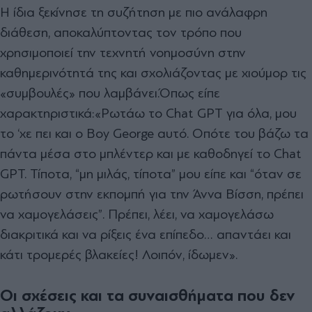
Η ίδια ξεκίνησε τη συζήτηση με πιο ανάλαφρη
διάθεση, αποκαλύπτοντας τον τρόπο που
χρησιμοποιεί την τεχνητή νοημοσύνη στην
καθημερινότητά της και σχολιάζοντας με χιούμορ τις
«συμβουλές» που λαμβάνει.
Όπως είπε
χαρακτηριστικά:
«Ρωτάω το Chat GPT για όλα, μου
το ‘χε πει και ο Boy George αυτό. Οπότε του βάζω τα
πάντα μέσα στο μπλέντερ και με καθοδηγεί το Chat
GPT. Τίποτα, “μη μιλάς, τίποτα” μου είπε και “όταν σε
ρωτήσουν στην εκπομπή για την Άννα Βίσση, πρέπει
να χαμογελάσεις”. Πρέπει, λέει, να χαμογελάσω
διακριτικά και να ρίξεις ένα επίπεδο… απαντάει και
κάτι τρομερές βλακείες! Λοιπόν, ίδωμεν».
Οι σχέσεις και τα συναισθήματα που δεν