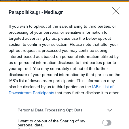
Αλέξης Παππάς για τη σύντροφό του:
Parapolitika.gr -
Media.gr
"Στο τραπέζι έχει πέσει μέχρι στιγμής μόνο
φαγητό και όχι θέμα επισημοποίησης"
If you wish to opt-out of the sale, sharing to third parties, or
processing of your personal or sensitive information for
(Βίντεο)
targeted advertising by us, please use the below opt-out
section to confirm your selection. Please note that after your
opt-out request is processed you may continue seeing
interest-based ads based on personal information utilized by
us or personal information disclosed to third parties prior to
your opt-out. You may separately opt-out of the further
disclosure of your personal information by third parties on the
IAB’s list of downstream participants. This information may
also be disclosed by us to third parties on the
IAB’s List of
Εγγραφή στο newsletter
Downstream Participants
that may further disclose it to other
third parties.
Personal Data Processing Opt Outs
I want to opt-out of the Sharing of my
personal data.