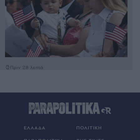
Πριν 28 λεπτά
Ανδρομάχη: Ποζάρει μέσα στη θάλασσα με
πολύχρωμο μπικίνι ασορτί μπολερό - "Μπανάκι"
(Εικάνα)
Πριν 35 λεπτά
"Σεισμός" στην Τραπεζούντα για Σαλάχ: Πάνω
από 30.000 οπαδοί αποθέωσαν τον Αιγύπτιο
στην παρουσίασή του! (Εικόνες & βίντεο)
ΕΛΛΑΔΑ
ΠΟΛΙΤΙΚΗ
Πριν 45 λεπτά