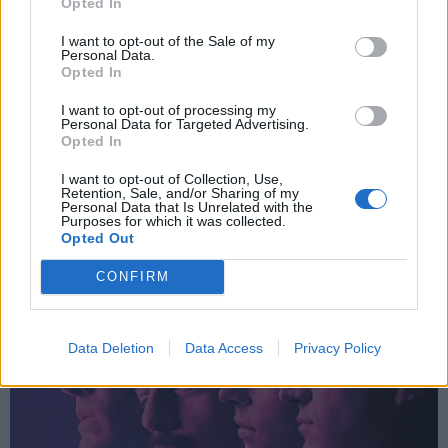
*
Opted In
Αποδέχομαι τους
όρους χρήσης
LIFESTYLE
17.07.2025 11:27
και την πολιτική απορρήτου
I want to opt-out of the Sale of my
PARAPOLITIKA NEWSROOM
Personal Data.
Opted In
Μαρία Κορινθίου: Ερωτευμένη ξανά μετά
Εγγραφή
το διαζύγιο - Η αποκάλυψη για τον νέο
I want to opt-out of processing my
Personal Data for Targeted Advertising.
της σύντροφο (Βίντεο)
Opted In
X
I want to opt-out of Collection, Use,
Retention, Sale, and/or Sharing of my
Personal Data that Is Unrelated with the
Purposes for which it was collected.
Opted Out
CONFIRM
Data Deletion
Data Access
Privacy Policy