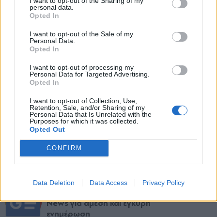
I want to opt-out of the Sharing of my
Δήμητρας Αλεξανδράκη στην «Αυτοψία» δεν
personal data.
*
Opted In
Αποδέχομαι τους
όρους χρήσης
είχε τον χαρακτήρα μιας απλής τηλεοπτικής
και την πολιτική απορρήτου
I want to opt-out of the Sale of my
αφήγησης. Ήταν μια περιγραφή εμπειριών που
Personal Data.
Opted In
αφορούν το αλκοόλ, τις καταχρήσεις, τη νύχτα,
Εγγραφή
την έκθεση ανήλικων ανθρώπων σε κινδύνους
I want to opt-out of processing my
Personal Data for Targeted Advertising.
και την ανάγκη να μιλάμε γι αυτά τα θέματα,
Opted In
X
χωρίς ωραιοποίηση.
I want to opt-out of Collection, Use,
Retention, Sale, and/or Sharing of my
Personal Data that Is Unrelated with the
Purposes for which it was collected.
TAGS:
Opted Out
#Δήμητρα Αλεξανδράκη
#Αλκοόλ
#Ναρκωτικά
#video
#C
CONFIRM
Ακολουθήστε το
Data Deletion
Data Access
Privacy Policy
parapolitika.gr στο Google
News για άμεση και έγκυρη
ενημέρωση