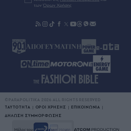
2 νύχτες το 55% της έκτασης
των
Όρων Χρήσης
πριν μία ώρα
Ειδικό Χωροταξικό για τον Τουρισμό: Τι αλλάζει
σε επενδύσεις, νησιά και προορισμούς υπό πίεση
- Νέο μοντέλο τουριστικής ανάπτυξης της
χώρας
©PARAPOLITIKA 2026 ALL RIGHTS RESERVED
ΤΑΥΤΟΤΗΤΑ
ΟΡΟΙ ΧΡΗΣΗΣ
ΕΠΙΚΟΙΝΩΝΙΑ
ΔΗΛΩΣΗ ΣΥΜΜΟΡΦΩΣΗΣ
Μέλος του: