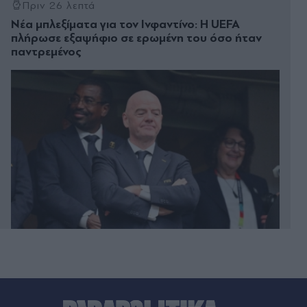
Πριν 26 λεπτά
Νέα μπλεξίματα για τον Ινφαντίνο: Η UEFA
πλήρωσε εξαψήφιο σε ερωμένη του όσο ήταν
παντρεμένος
Πριν 27 λεπτά
Marfin: "Είναι αθώα και δεν υπάρχει
ταυτοποίηση" - Η ίδια εξέταση είχε γίνει και το
2022, αναφέρει ο συνήγορος της 46χρονης