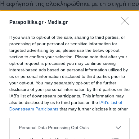
Η αφήγησή της ολοκληρώθηκε με τη στιγμή που
έφτασε το ασθενοφόρο και η ίδια έφυγε με την
Parapolitika.gr -
Media.gr
κοπέλα με ταξί. Η Δήμητρα Αλεξανδράκη
επέμεινε στο γεγονός ότι, ακόμη και ενώ
If you wish to opt-out of the sale, sharing to third parties, or
βρισκόταν σε κατάσταση που δεν είχε επιλέξει η
processing of your personal or sensitive information for
targeted advertising by us, please use the below opt-out
ίδια, προσπάθησε να βοηθήσει. «Ήρθε το
section to confirm your selection. Please note that after your
ασθενοφόρο πάρα πολύ γρήγορα και μετά λέει,
opt-out request is processed you may continue seeing
interest-based ads based on personal information utilized by
ήταν εντάξει, απλώς έκλαιγε γιατί έπαθε στρες,
us or personal information disclosed to third parties prior to
κάτι τέτοιο. Και πήρα την κοπέλα με ταξί και
your opt-out. You may separately opt-out of the further
disclosure of your personal information by third parties on the
φύγαμε. Απ’ τη μία ήταν αστείο, εγώ ήμουνα ότι
IAB’s list of downstream participants. This information may
“όλα καλά, όλα καλά”, λες και είμαι
also be disclosed by us to third parties on the
IAB’s List of
Εγγραφή στο newsletter
Downstream Participants
that may further disclose it to other
χαζοχαρούμενη. Αλλά ακόμα και στην
third parties.
κατάσταση αυτή εγώ δεν την άφησα αυτή την
Personal Data Processing Opt Outs
κοπέλα. Δεν την άφησα». Η εξομολόγηση της