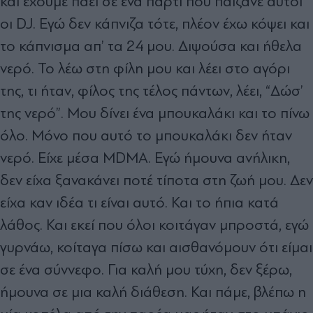
και έχουμε πάει σε ένα πάρτι που παίζανε αυτοί
οι DJ. Εγώ δεν κάπνιζα τότε, πλέον έχω κόψει και
το κάπνισμα απ’ τα 24 μου. Διψούσα και ήθελα
νερό. Το λέω στη φίλη μου και λέει στο αγόρι
της, τι ήταν, φίλος της τέλος πάντων, λέει, “Δώσ’
της νερό”. Μου δίνει ένα μπουκαλάκι και το πίνω
όλο. Μόνο που αυτό το μπουκαλάκι δεν ήταν
νερό. Είχε μέσα MDMA. Εγώ ήμουνα ανήλικη,
δεν είχα ξανακάνει ποτέ τίποτα στη ζωή μου. Δεν
είχα καν ιδέα τι είναι αυτό. Και το ήπια κατά
λάθος. Και εκεί που όλοι κοιτάγαν μπροστά, εγώ
γυρνάω, κοίταγα πίσω και αισθανόμουν ότι είμαι
σε ένα σύννεφο. Για καλή μου τύχη, δεν ξέρω,
ήμουνα σε μια καλή διάθεση. Και πάμε, βλέπω η