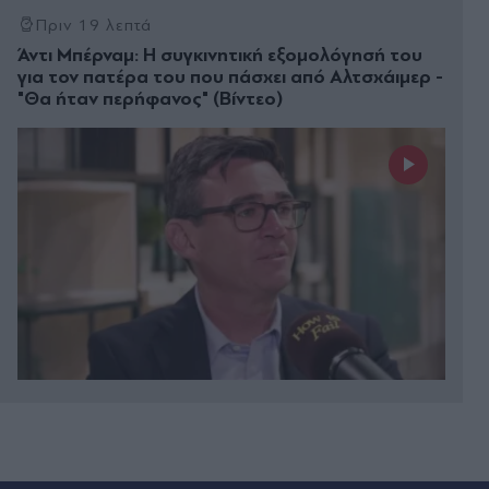
Πριν 19 λεπτά
Άντι Μπέρναμ: Η συγκινητική εξομολόγησή του
για τον πατέρα του που πάσχει από Αλτσχάιμερ -
"Θα ήταν περήφανος" (Βίντεο)
Πριν 25 λεπτά
10 ξεχασμένα βιβλία fantasy που παραμένουν
εξαιρετικά ακόμα και σήμερα