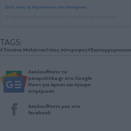
Δείτε αυτή τη δημοσίευση στο Instagram.
Η δημοσίευση κοινοποιήθηκε από το χρήστη Tatiana Blatnik (@tatianablatnik)
TAGS:
#Τατιάνα Μπλάτνικ
#νέος σύντροφος
#Εκατομμυριούχο
Ακολουθήστε το
parapolitika.gr στο Google
News για άμεση και έγκυρη
ενημέρωση
Ακολουθήστε μας στο
facebook