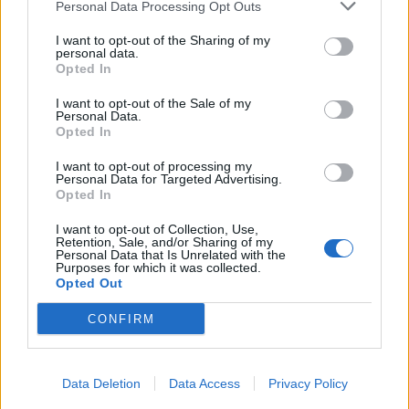
Personal Data Processing Opt Outs
I want to opt-out of the Sharing of my
personal data.
*
Opted In
Αποδέχομαι τους
όρους χρήσης
LIFESTYLE
11.06.2026 18:02
PARAPOLITIKA NEWSROOM
και την πολιτική απορρήτου
I want to opt-out of the Sale of my
Personal Data.
Ελιάνα Χρυσικοπούλου: Ο πρώην
Opted In
Εγγραφή
σύζυγός της, Νικόλας Φαράκλας
I want to opt-out of processing my
παντρεύτηκε ξανά - "Έχουμε φτιάξει μία
Personal Data for Targeted Advertising.
Opted In
mixed οικογένεια", αποκαλύπτει η
X
I want to opt-out of Collection, Use,
σύντροφός του (Εικόνες & Βίντεο)
Retention, Sale, and/or Sharing of my
Personal Data that Is Unrelated with the
Purposes for which it was collected.
Opted Out
CONFIRM
Data Deletion
Data Access
Privacy Policy