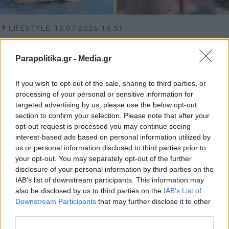
LIFESTYLE
16.07.2026 16:51
PARAPOLITIKA NEWSROOM
Κίμπερλι Γκάρνερ: Τα καυτά φιλιά με τον
Parapolitika.gr -
Media.gr
νέο σύντροφό της στη Μύκονο -
If you wish to opt-out of the sale, sharing to third parties, or
Αδιαφόρησαν για τα βλέμματα (Εικόνες)
processing of your personal or sensitive information for
targeted advertising by us, please use the below opt-out
section to confirm your selection. Please note that after your
opt-out request is processed you may continue seeing
interest-based ads based on personal information utilized by
us or personal information disclosed to third parties prior to
your opt-out. You may separately opt-out of the further
disclosure of your personal information by third parties on the
IAB’s list of downstream participants. This information may
also be disclosed by us to third parties on the
IAB’s List of
Εγγραφή στο newsletter
Downstream Participants
that may further disclose it to other
third parties.