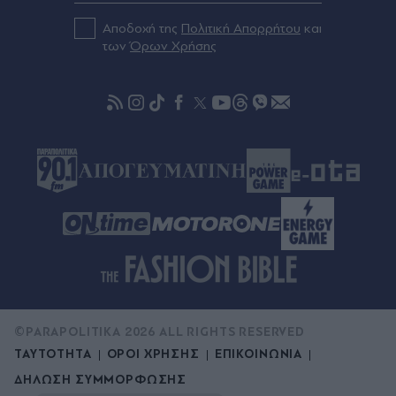
πήγαινε" (Βίντεο)
Αποδοχή της
Πολιτική Απορρήτου
και
των
Όρων Χρήσης
Πριν 49 λεπτά
Πέτρος Κουσουλός: Οι "Αποκαλύψεις"
επιστρέφουν και το πρώτο τρέιλερ ανοίγει τον
δρόμο για τη νέα σεζόν - Τι μένει ακόμη κρυφό
(Βίντεο)
©PARAPOLITIKA 2026 ALL RIGHTS RESERVED
ΤΑΥΤΟΤΗΤΑ
ΟΡΟΙ ΧΡΗΣΗΣ
ΕΠΙΚΟΙΝΩΝΙΑ
ΔΗΛΩΣΗ ΣΥΜΜΟΡΦΩΣΗΣ