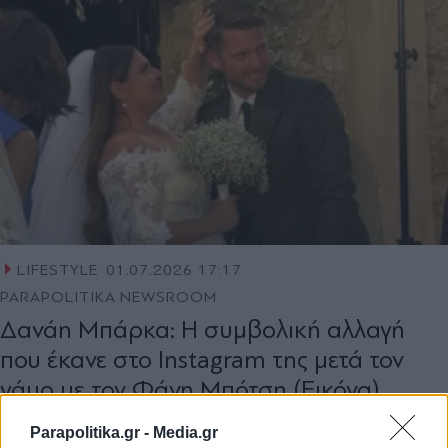
LIFESTYLE
01.07.2026 17:17
PARAPOLITIKA NEWSROOM
Δανάη Μπάρκα: Η συμβολική αλλαγή
που έκανε στο Instagram της μετά τον
γάμο με τον Φάνη Μπότση (Εικόνα)
Parapolitika.gr -
Media.gr