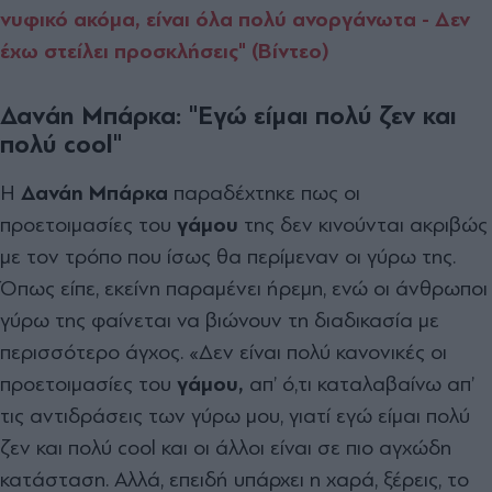
νυφικό ακόμα, είναι όλα πολύ ανοργάνωτα - Δεν
έχω στείλει προσκλήσεις" (Βίντεο)
Δανάη Μπάρκα: "Εγώ είμαι πολύ ζεν και
πολύ cool"
Η
Δανάη Μπάρκα
παραδέχτηκε πως οι
προετοιμασίες του
γάμου
της δεν κινούνται ακριβώς
με τον τρόπο που ίσως θα περίμεναν οι γύρω της.
Όπως είπε, εκείνη παραμένει ήρεμη, ενώ οι άνθρωποι
γύρω της φαίνεται να βιώνουν τη διαδικασία με
περισσότερο άγχος. «Δεν είναι πολύ κανονικές οι
προετοιμασίες του
γάμου,
απ’ ό,τι καταλαβαίνω απ’
τις αντιδράσεις των γύρω μου, γιατί εγώ είμαι πολύ
ζεν και πολύ cool και οι άλλοι είναι σε πιο αγχώδη
κατάσταση. Αλλά, επειδή υπάρχει η χαρά, ξέρεις, το