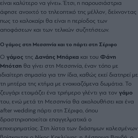
είναι καλύτερο να γίνει». Έτσι, η παρουσιάστρια
άφησε ανοιχτό το τηλεοπτικό της μέλλον, δείχνοντας
πως το καλοκαίρι θα είναι η περίοδος των
αποφάσεων και των τελικών συζητήσεων.
Ο γάμος στη Μεσσηνία και το πάρτι στη Σέριφο
Ο
γάμος
της
Δανάης Μπάρκα
και του
Φάνη
Μπότση
θα γίνει στη Μεσσηνία, έναν τόπο με
ιδιαίτερη σημασία για την ίδια, καθώς εκεί διατηρεί με
τη μητέρα της κτήμα με ενοικιαζόμενα δωμάτια. Το
ζευγάρι ετοιμάζει ένα τριήμερο γλέντι για τον
γάμο
του, ενώ μετά τη Μεσσηνία θα ακολουθήσει και ένα
after wedding πάρτι στη Σέριφο, όπου
δραστηριοποιείται επαγγελματικά ο
επιχειρηματίας. Στη λίστα των διάσημων καλεσμένων
βρίσκονται ο Νίκος Κοκλώνης, η Δέσποινα Βανδή, ο