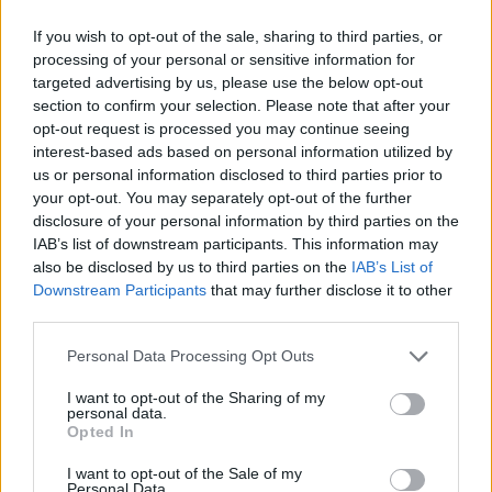
If you wish to opt-out of the sale, sharing to third parties, or
processing of your personal or sensitive information for
targeted advertising by us, please use the below opt-out
section to confirm your selection. Please note that after your
opt-out request is processed you may continue seeing
interest-based ads based on personal information utilized by
us or personal information disclosed to third parties prior to
your opt-out. You may separately opt-out of the further
disclosure of your personal information by third parties on the
IAB’s list of downstream participants. This information may
also be disclosed by us to third parties on the
IAB’s List of
Εγγραφή στο newsletter
Downstream Participants
that may further disclose it to other
third parties.
LIFESTYLE
20.06.2026 09:13
ΚΩΝΣΤΑΝΤΙΝΟΣ ΤΣΑΚΙΡΗΣ
Personal Data Processing Opt Outs
Δανάη Μπάρκα και Φάνης Μπότσης: Το
I want to opt-out of the Sharing of my
personal data.
παρασκήνιο με τους κουμπάρους, οι
*
Opted In
Αποδέχομαι τους
όρους χρήσης
στιγμές συγκίνησης και το γαμήλιο πάρτι
και την πολιτική απορρήτου
I want to opt-out of the Sale of my
Personal Data.