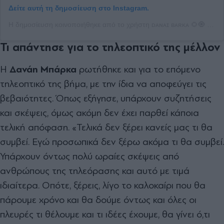
Δείτε αυτή τη δημοσίευση στο Instagram.
Η δημοσίευση κοινοποιήθηκε από το χρήστη ᴅᴀɴᴀɪ ʙᴀʀᴋᴀ 🌻🧿 (@danai_barka)
Τι απάντησε για το τηλεοπτικό της μέλλον
Η
Δανάη Μπάρκα
ρωτήθηκε και για το επόμενο
τηλεοπτικό της βήμα, με την ίδια να αποφεύγει τις
βεβαιότητες. Όπως εξήγησε, υπάρχουν συζητήσεις
και σκέψεις, όμως ακόμη δεν έχει παρθεί κάποια
τελική απόφαση. «Τελικά δεν ξέρει κανείς μας τι θα
συμβεί. Εγώ προσωπικά δεν ξέρω ακόμα τι θα συμβεί.
Υπάρχουν όντως πολύ ωραίες σκέψεις από
ανθρώπους της τηλεόρασης και αυτό με τιμά
ιδιαίτερα. Οπότε, ξέρεις, λίγο το καλοκαίρι που θα
πάρουμε χρόνο και θα δούμε όντως και όλες οι
πλευρές τι θέλουμε και τι ιδέες έχουμε, θα γίνει ό,τι