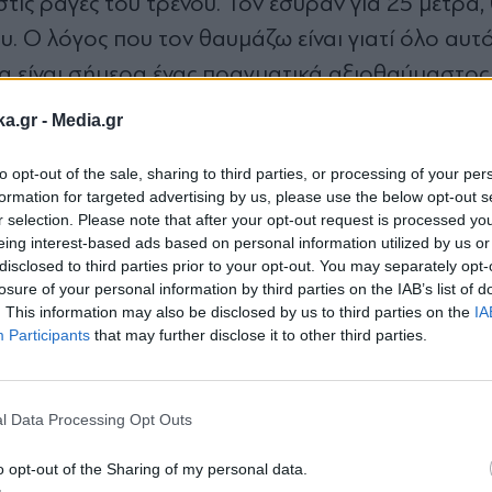
τις ράγες του τρένου. Τον έσυραν για 25 μέτρα,
υ. Ο λόγος που τον θαυμάζω είναι γιατί όλο αυτ
να είναι σήμερα ένας πραγματικά αξιοθαύμαστος
 όλα αυτά με τα οποία ονειρεύεται».
ka.gr -
Media.gr
to opt-out of the sale, sharing to third parties, or processing of your per
formation for targeted advertising by us, please use the below opt-out s
r selection. Please note that after your opt-out request is processed y
eing interest-based ads based on personal information utilized by us or
disclosed to third parties prior to your opt-out. You may separately opt-
losure of your personal information by third parties on the IAB’s list of
. This information may also be disclosed by us to third parties on the
IA
Participants
that may further disclose it to other third parties.
Ακολουθήστε μας στο
Ακολουθήστε μ
Εγγραφή στο
facebook
twitter
newsletter
l Data Processing Opt Outs
o opt-out of the Sharing of my personal data.