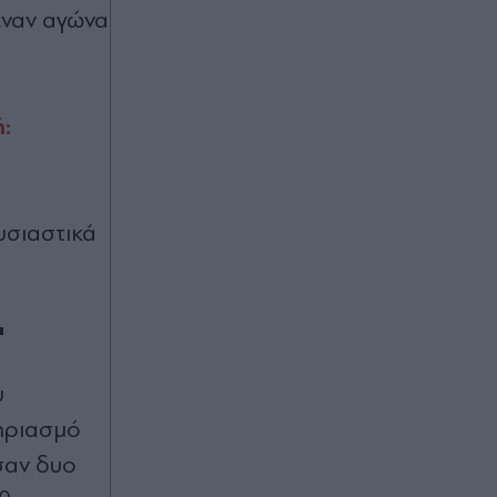
 έναν αγώνα
πριν μία ώρα
ΑΕΚ: Στην μνήμη του Μιχάλη
Κατσούρη το σημερινό φιλικό
κόντρα στην Athens Kallithea
:
πριν μία ώρα
Μήνυμα Χαρδαλιά: "Καμία
υσιαστικά
ανεμογεννήτρια στις πληγείσες
περιοχές"
πριν μία ώρα
"
Vodafone: Διαθέσιμη η νέα σειρά
foldables της Samsung
υ
τηριασμό
ασαν δυο