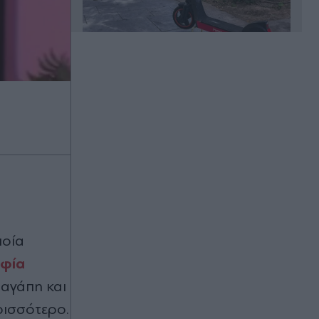
Πριν 35 λεπτά
Η θέση της ΕΛΑΣ για το περιστατικό
με τον τουρίστα στην Κρήτη:
Επρόκειτο για ενήλικη εργαζόμενη,
τα πραγματικά περιστατικά δεν
ανταποκρίνονται στις αναφορές
Πριν 45 λεπτά
Ατύχημα στη Χαλκιδική: 8χρονος
τραυματίστηκε στο κεφάλι μετά
από βουτιά σε παραλία
ποία
Πριν 52 λεπτά
φία
Δολοφονία στην Κυψέλη: Η
"σκοτεινή" διαδρομή του 26χρονου
 αγάπη και
Αφγανού - Από τη Μόρια στον γάμο,
ρισσότερο.
τη ΜΚΟ και την κατηγορία για φόνο