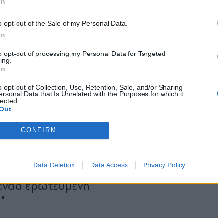
In
*
o opt-out of the Sale of my Personal Data.
Αποδέχομαι τους
όρους χρήσης
In
και την πολιτική απορρήτου
to opt-out of processing my Personal Data for Targeted
ing.
Εγγραφή
In
o opt-out of Collection, Use, Retention, Sale, and/or Sharing
ersonal Data that Is Unrelated with the Purposes for which it
lected.
X
Out
E
23.03.2025 10:28
LIFESTYLE
03.12.2024 
TIKA NEWSROOM
Συγκινεί ο Γιάννης
CONFIRM
ουρτίδου: Η
Σεβδιλάκης: "Κάπο
 του Γιάννη
φορές έχω νιώσει 
Data Deletion
Data Access
Privacy Policy
λή για τα γενέθλιά
τα πόδια μου"
Αέναα ερωτευμένη
υ"