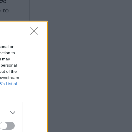
 θα
ό το
sonal or
ection to
ou may
 personal
out of the
 downstream
B’s List of
ας στο