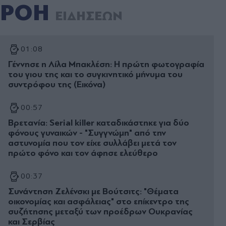
ΡΟΗ
ΕΙΔΗΣΕΩΝ
01:08
Γέννησε η Λίλα Μπακλέση: Η πρώτη φωτογραφία
του γιου της και το συγκινητικό μήνυμα του
συντρόφου της (Εικόνα)
00:57
Βρετανία: Serial killer καταδικάστηκε για δύο
φόνους γυναικών - "Συγγνώμη" από την
αστυνομία που τον είχε συλλάβει μετά τον
πρώτο φόνο και τον άφησε ελεύθερο
00:37
Συνάντηση Ζελένσκι με Βούτσιτς: "Θέματα
οικονομίας και ασφάλειας" στο επίκεντρο της
συζήτησης μεταξύ των προέδρων Ουκρανίας
και Σερβίας