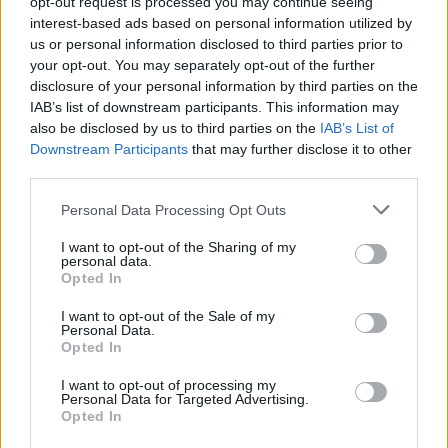
opt-out request is processed you may continue seeing
interest-based ads based on personal information utilized by
us or personal information disclosed to third parties prior to
your opt-out. You may separately opt-out of the further
disclosure of your personal information by third parties on the
LIFESTYLE
22.08.2023 11:35
IAB’s list of downstream participants. This information may
also be disclosed by us to third parties on the
IAB’s List of
PARAPOLITIKA NEWSROOM
Εγγραφή στο newsletter
Downstream Participants
that may further disclose it to other
Ο Mente Fuerte απέφυγε να
third parties.
φωτογραφηθεί με τη Μαρία Σολωμού
Personal Data Processing Opt Outs
(Βίντεο)
I want to opt-out of the Sharing of my
personal data.
*
Opted In
Αποδέχομαι τους
όρους χρήσης
και την πολιτική απορρήτου
I want to opt-out of the Sale of my
Personal Data.
Opted In
Εγγραφή
I want to opt-out of processing my
Personal Data for Targeted Advertising.
Opted In
X