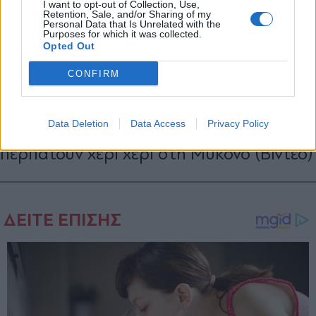
I want to opt-out of Collection, Use,
Retention, Sale, and/or Sharing of my
Personal Data that Is Unrelated with the
Purposes for which it was collected.
Opted Out
CONFIRM
LIFESTYLE
14.06.2023 15:27
PARAPOLITIKA NEWSROOM
Data Deletion
Data Access
Privacy Policy
O Αντώνης Ρέμος και η Υβόννη Μπόσνιακ
περπατούν χέρι χέρι στη Μύκονο (Βίντεο)