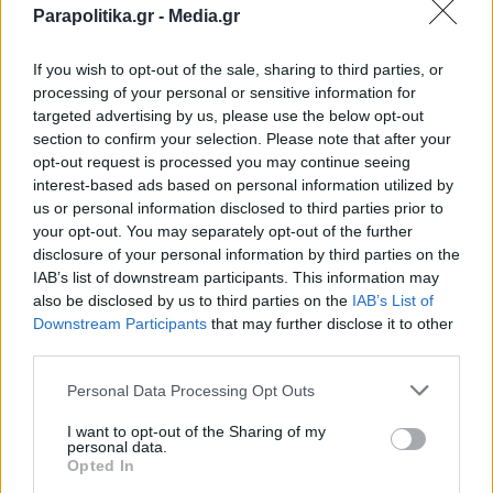
Γιώτα Τσιμπρικίδου: Η ειλικρινής
Parapolitika.gr -
Media.gr
εξομολόγηση για την εγκυμοσύνη -
If you wish to opt-out of the sale, sharing to third parties, or
"Τώρα αγχώνομαι πιο πολύ" (Βίντεο)
processing of your personal or sensitive information for
targeted advertising by us, please use the below opt-out
section to confirm your selection. Please note that after your
opt-out request is processed you may continue seeing
interest-based ads based on personal information utilized by
us or personal information disclosed to third parties prior to
your opt-out. You may separately opt-out of the further
disclosure of your personal information by third parties on the
IAB’s list of downstream participants. This information may
also be disclosed by us to third parties on the
IAB’s List of
Εγγραφή στο newsletter
Downstream Participants
that may further disclose it to other
third parties.
Personal Data Processing Opt Outs
I want to opt-out of the Sharing of my
personal data.
*
Opted In
Αποδέχομαι τους
όρους χρήσης
LIFESTYLE
26.11.2025 20:15