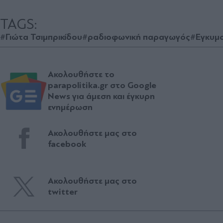
TAGS:
#Γιώτα Τσιμπρικίδου
#ραδιοφωνική παραγωγός
#Εγκυμ
Ακολουθήστε το
parapolitika.gr στο Google
News για άμεση και έγκυρη
ενημέρωση
Ακολουθήστε μας στο
facebook
Ακολουθήστε μας στο
twitter