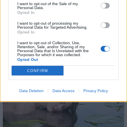
και την πολιτική απορρήτου
PARAPOLITIKA NEWSROOM
I want to opt-out of the Sale of my
Personal Data.
Η Γιώτα Τσιμπρικίδου μιλάει για την
Opted In
Εγγραφή
εγκυμοσύνη της: "Είναι κάτι που το ήθελα
I want to opt-out of processing my
Personal Data for Targeted Advertising.
χρόνια με τον σύζυγό μου, το παλέψαμε
Opted In
πολύ" (Βίντεο)
X
I want to opt-out of Collection, Use,
Retention, Sale, and/or Sharing of my
Personal Data that Is Unrelated with the
Purposes for which it was collected.
Opted Out
CONFIRM
Data Deletion
Data Access
Privacy Policy