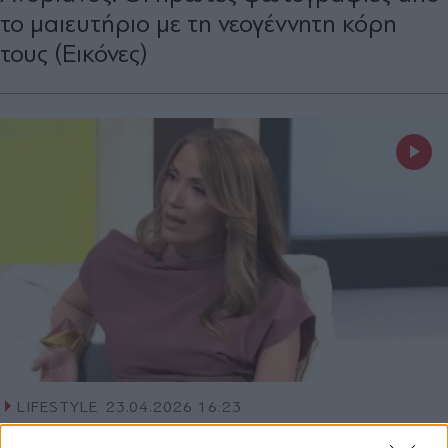
το μαιευτήριο με τη νεογέννητη κόρη
τους (Εικόνες)
LIFESTYLE
23.04.2026 16:23
PARAPOLITIKA NEWSROOM