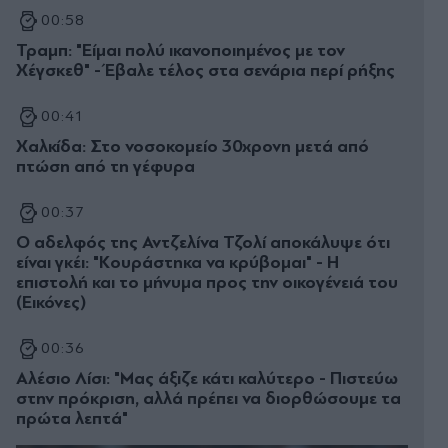
00:58
Τραμπ: "Είμαι πολύ ικανοποιημένος με τον
Χέγσκεθ" - Έβαλε τέλος στα σενάρια περί ρήξης
00:41
Χαλκίδα: Στο νοσοκομείο 30χρονη μετά από
πτώση από τη γέφυρα
00:37
Ο αδελφός της Αντζελίνα Τζολί αποκάλυψε ότι
είναι γκέι: "Κουράστηκα να κρύβομαι" - Η
επιστολή και το μήνυμα προς την οικογένειά του
(Εικόνες)
00:36
Αλέσιο Λίσι: "Μας άξιζε κάτι καλύτερο - Πιστεύω
στην πρόκριση, αλλά πρέπει να διορθώσουμε τα
πρώτα λεπτά"