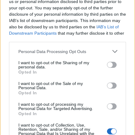
us or personal information disclosed to third parties prior to
your opt-out. You may separately opt-out of the further
disclosure of your personal information by third parties on the
IAB’s list of downstream participants. This information may
LIFESTYLE
30.04.2026 14:15
also be disclosed by us to third parties on the
IAB’s List of
Εγγραφή στο newsletter
Downstream Participants
that may further disclose it to other
PARAPOLITIKA NEWSROOM
third parties.
Κωνσταντίνος Βασάλος: "Τα social
Personal Data Processing Opt Outs
πληρώνουν καλύτερα από την
τηλεόραση - Δεν αφήνω τη Σίσσυ"
I want to opt-out of the Sharing of my
personal data.
(Βίντεο)
*
Opted In
Αποδέχομαι τους
όρους χρήσης
και την πολιτική απορρήτου
I want to opt-out of the Sale of my
Personal Data.
Opted In
Εγγραφή
I want to opt-out of processing my
Personal Data for Targeted Advertising.
Opted In
X
I want to opt-out of Collection, Use,
Retention, Sale, and/or Sharing of my
Personal Data that Is Unrelated with the