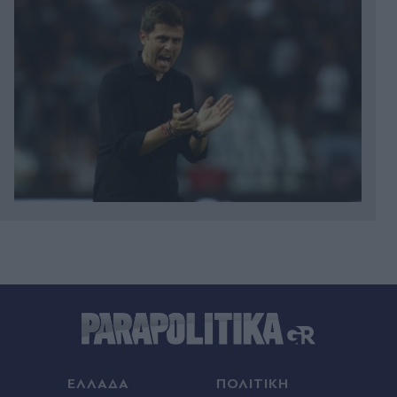
00:22
Κυριάκος Μητσοτάκης: Χαλαρή έξοδος με τη
Μαρέβα στα Χανιά (Εικόνες)
00:18
Γαλλία: Απάντησε η πρόεδρος των Οικολόγων
στον Έλον Μασκ, που την κατηγόρησε για εθνική
προδοσία - "Θέλει να ωθήσει όλη την Ευρώπη σε
ΕΛΛΑΔΑ
ΠΟΛΙΤΙΚΗ