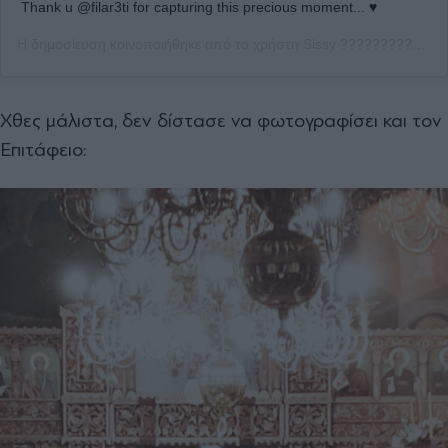
Thank u @filar3ti for capturing this precious moment... ♥️
Η δημοσίευση κοινοποιήθηκε από το χρήστη
Sissy ????????‍????
(
Χθες μάλιστα, δεν δίστασε να φωτογραφίσει και τον
Επιτάφειο: