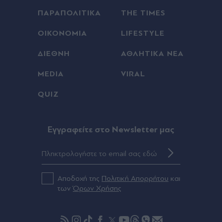
πλήρη υποταγή στις ΗΠΑ
ΠΑΡΑΠΟΛΙΤΙΚΑ
THE TIMES
00:18
ΟΙΚΟΝΟΜΙΑ
LIFESTYLE
Europa League: Η ΤΣΣΚΑ Σόφιας επιβλήθηκε 3-
0 της Μακάμπι Τελ Αβίβ και ετοιμάζεται για ΟΦΗ,
ΔΙΕΘΝΗ
ΑΘΛΗΤΙΚΑ ΝΕΑ
γκολ ο Παυλίδης στην εξάρα της Μπενφίκα
MEDIA
VIRAL
00:08
QUIZ
Τραμπ: Σχέδιο για κατάργηση της υπηκοότητας
σε παιδιά αλλοδαπών που γεννιούνται στις ΗΠΑ
Eγγραφείτε στο Newsletter μας
00:08
Ανδρομάχη: Ποζάρει μέσα στη θάλασσα με
πολύχρωμο μπικίνι ασορτί μπολερό - "Μπανάκι"
(Εικάνα)
Αποδοχή της
Πολιτική Απορρήτου
και
των
Όρων Χρήσης
00:01
"Σεισμός" στην Τραπεζούντα για Σαλάχ: Πάνω
από 30.000 οπαδοί αποθέωσαν τον Αιγύπτιο