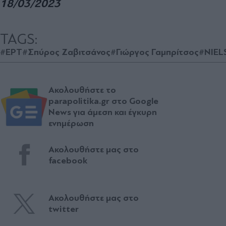
18/03/2023
TAGS:
#ΕΡΤ
#Σπύρος Ζαβιτσάνος
#Γιώργος Γαμπρίτσος
#NIEL
Ακολουθήστε το
parapolitika.gr στο Google
News για άμεση και έγκυρη
ενημέρωση
Ακολουθήστε μας στο
facebook
Ακολουθήστε μας στο
twitter