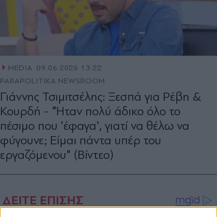
MEDIA
09.06.2026 13:22
PARAPOLITIKA NEWSROOM
Γιάννης Τσιμιτσέλης: Ξεσπά για Ρέβη &
Κουρδή - "Ήταν πολύ άδικο όλο το
πέσιμο που 'έφαγα', γιατί να θέλω να
φύγουνε; Είμαι πάντα υπέρ του
εργαζόμενου" (Βίντεο)