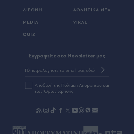
μελτέμια από την Κυριακή (Πίνακας)
ΔΙΕΘΝΗ
ΑΘΛΗΤΙΚΑ ΝΕΑ
Πριν 24 λεπτά
MEDIA
VIRAL
Κυψέλη: Συγκλονίζει η οικογένεια της 38χρονης
Βρετανίδας που βρέθηκε νεκρή σε βαλίτσα -
QUIZ
"Ήταν ένας ανιδιοτελής άνθρωπος, αφιέρωσε τη
ζωή της βοηθώντας όσους είχαν ανάγκη"
Eγγραφείτε στο Newsletter μας
Πριν 26 λεπτά
Κατερίνα Καινούργιου: Επέστρεψε στην Παναγία
Εκατονταπυλιανή - Το τάμα που εκπληρώθηκε -
"Βοήθειά μας" (Εικόνες)
Αποδοχή της
Πολιτική Απορρήτου
και
των
Όρων Χρήσης
Πριν 35 λεπτά
Λειψία: Πυρομαχικά μετέφερε το ουκρανικό
αεροπλάνο όπου βρέθηκε το drone με τα
εκρηκτικά