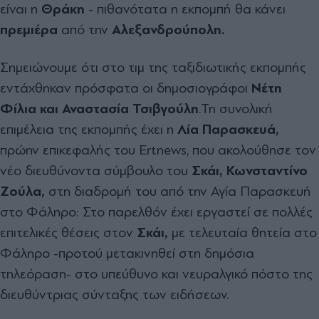
είναι η
Θράκη
- πιθανότατα η εκπομπή θα κάνει
πρεμιέρα
από την
Αλεξανδρούπολη.
Σημειώνουμε ότι στο τιμ της ταξιδιωτικής εκπομπής
εντάχθηκαν πρόσφατα οι δημοσιογράφοι
Νέτη
Φίλια και Αναστασία Τσιβγούλη
.Τη συνολική
επιμέλεια της εκπομπής έχει η
Λία Παρασκευά,
πρώην επικεφαλής του Ertnews, που ακολούθησε τον
νέο διευθύνοντα σύμβουλο του
Σκάι, Κωνσταντίνο
Ζούλα,
στη διαδρομή του από την Αγία Παρασκευή
στο Φάληρο: Στο παρελθόν έχει εργαστεί σε πολλές
επιτελικές θέσεις στον
Σκάι,
με τελευταία θητεία στο
Φάληρο -προτού μετακινηθεί στη δημόσια
τηλεόραση- στο υπεύθυνο και νευραλγικό πόστο της
διευθύντριας σύνταξης των ειδήσεων.