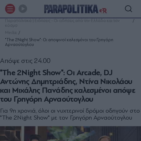
Παραπολιτικά | Ειδήσεις - Οι ειδήσεις από την Ελλάδα και τον
κόσμο
Media
"The 2Night Show": Οι αποψινοί καλεσμένοι του Γρηγόρη
Αρναούτογλου
Απόψε στις 24.00
"The 2Night Show": Οι Arcade, DJ
Αντώνης Δημητριάδης, Ντίνα Νικολάου
και Μιχάλης Πανάδης καλεσμένοι απόψε
του Γρηγόρη Αρναούτογλου
Για 9η χρονιά, όλοι οι νυχτερινοί δρόμοι οδηγούν στο
"The 2Night Show" με τον Γρηγόρη Αρναούτογλου