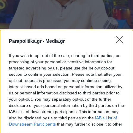
MEDIA
08.10.2025 15:06
Parapolitika.gr -
Media.gr
PARAPOLITIKA NEWSROOM
Γιάννης Αντετοκούνμπο: Η πρώτη του
If you wish to opt-out of the sale, sharing to third parties, or
processing of your personal or sensitive information for
συνέντευξη στην ελληνική τηλεόραση -
targeted advertising by us, please use the below opt-out
Ο Greek Freak μιλά για όλα στον
section to confirm your selection. Please note that after your
opt-out request is processed you may continue seeing
Αρναούτογλου (Βίντεο)
interest-based ads based on personal information utilized by
us or personal information disclosed to third parties prior to
your opt-out. You may separately opt-out of the further
disclosure of your personal information by third parties on the
IAB’s list of downstream participants. This information may
also be disclosed by us to third parties on the
IAB’s List of
Εγγραφή στο newsletter
Downstream Participants
that may further disclose it to other
third parties.