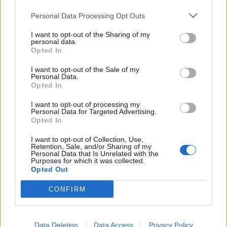
Personal Data Processing Opt Outs
I want to opt-out of the Sharing of my
personal data.
*
Opted In
Αποδέχομαι τους
όρους χρήσης
και την πολιτική απορρήτου
I want to opt-out of the Sale of my
Personal Data.
Opted In
Εγγραφή
MEDIA
30.09.2025 14:47
I want to opt-out of processing my
PARAPOLITIKA NEWSROOM
Personal Data for Targeted Advertising.
Opted In
Γρηγόρης Αρναούτογλου: Το "The 2Night
X
Show" γιορτάζει 10 χρόνια και επιστρέφει
I want to opt-out of Collection, Use,
Retention, Sale, and/or Sharing of my
δυνατά στο νέο πρόγραμμα του ΑΝΤ1
Personal Data that Is Unrelated with the
Purposes for which it was collected.
(Βίντεο)
Opted Out
CONFIRM
Data Deletion
Data Access
Privacy Policy