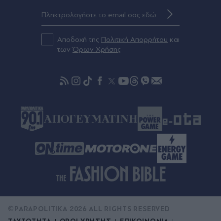
πριν μία ώρα
"Χτίζεται" το ενεργειακό πακέτο της ΔΕΘ - Έργα
1,1 δισ. ευρώ έως το 2028
Αποδοχή της
Πολιτική Απορρήτου
και
των
Όρων Χρήσης
πριν μία ώρα
Κυψέλη: Πώς "έδεσε" η ΕΛ.ΑΣ. τον 26χρονο
Αφγανό για τη δολοφονία της Ελίζαμπεθ Ρος -
Το WhatsApp, τα σήματα των κεραιών και οι
λογαριασμοί Google έπαιξαν καθοριστικό ρόλο
©PARAPOLITIKA 2026 ALL RIGHTS RESERVED