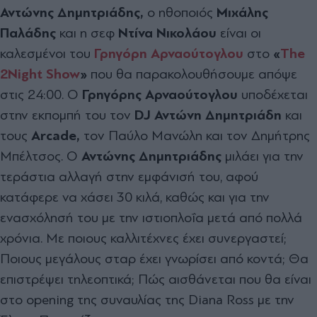
Αντώνης Δημητριάδης,
ο ηθοποιός
Μιχάλης
Παλάδης
και η σεφ
Ντίνα Νικολάου
είναι οι
καλεσμένοι του
Γρηγόρη Αρναούτογλου
στο
«
The
2Night Show
»
που θα παρακολουθήσουμε απόψε
στις 24:00. Ο
Γρηγόρης Αρναούτογλου
υποδέχεται
στην εκπομπή του τον
DJ Αντώνη Δημητριάδη
και
τους
Arcade,
τον Παύλο Μανώλη και τον Δημήτρης
Μπέλτσος. Ο
Αντώνης Δημητριάδης
μιλάει για την
τεράστια αλλαγή στην εμφάνισή του, αφού
κατάφερε να χάσει 30 κιλά, καθώς και για την
ενασχόλησή του με την ιστιοπλοΐα μετά από πολλά
χρόνια. Με ποιους καλλιτέχνες έχει συνεργαστεί;
Ποιους μεγάλους σταρ έχει γνωρίσει από κοντά; Θα
επιστρέψει τηλεοπτικά; Πώς αισθάνεται που θα είναι
στο opening της συναυλίας της Diana Ross με την