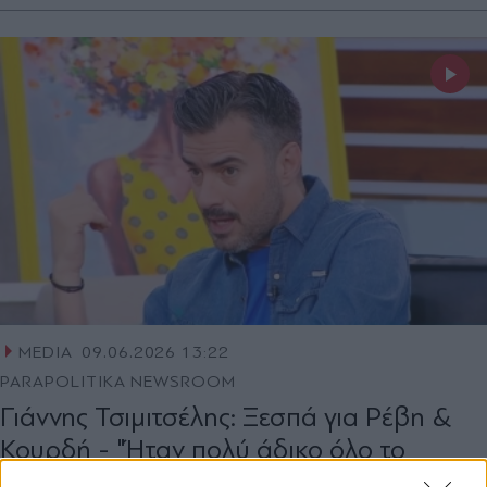
MEDIA
09.06.2026 13:22
PARAPOLITIKA NEWSROOM
Γιάννης Τσιμιτσέλης: Ξεσπά για Ρέβη &
Κουρδή - "Ήταν πολύ άδικο όλο το
πέσιμο που 'έφαγα', γιατί να θέλω να