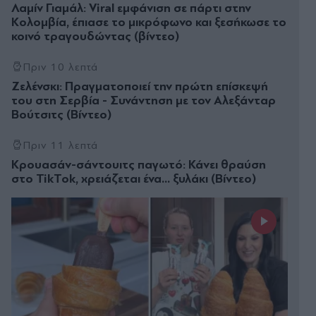
Λαμίν Γιαμάλ: Viral εμφάνιση σε πάρτι στην
Κολομβία, έπιασε το μικρόφωνο και ξεσήκωσε το
κοινό τραγουδώντας (βίντεο)
Πριν 10 λεπτά
Ζελένσκι: Πραγματοποιεί την πρώτη επίσκεψή
του στη Σερβία - Συνάντηση με τον Αλεξάνταρ
Βούτσιτς (Βίντεο)
Πριν 11 λεπτά
Κρουασάν-σάντουιτς παγωτό: Κάνει θραύση
στο TikTok, χρειάζεται ένα... ξυλάκι (Βίντεο)