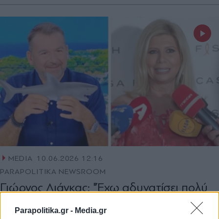
MEDIA
10.06.2026 12:16
PARAPOLITIKA NEWSROOM
Γιώργος Λιάγκας: "Έχω αδυνατίσει πολύ
και περνάω απαρατήρητος!" - Η
Parapolitika.gr -
Media.gr
απάντηση στο "καρφί" της Κουτσελίνη