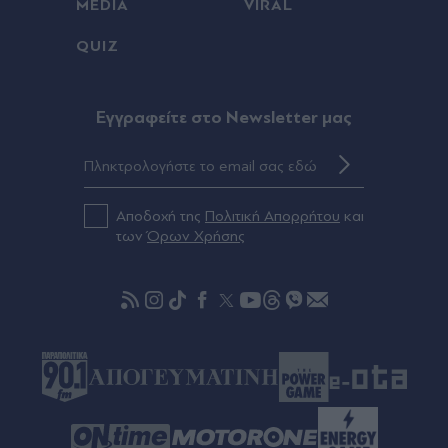
Πριν 32 λεπτά
MEDIA
VIRAL
Φωτιά τώρα στο Στεφάνι Κορινθίας:
QUIZ
Ενισχύθηκαν οι δυνάμεις της πυροσβεστικής -
Στη "μάχη" 11 εναέρια μέσα (Βίντεο)
Eγγραφείτε στο Newsletter μας
Πριν 38 λεπτά
Τρόμος στις ΗΠΑ: Βρέθηκε νεκρός 78χρονος,
κατηγορείται ότι τον μαχαίρωσε 15χρονος -
Φορούσε στολή κλόουν, χτυπούσε κουδούνια
και έλεγε "έχω ένα δώρο για σένα" (Βίντεο)
Αποδοχή της
Πολιτική Απορρήτου
και
των
Όρων Χρήσης
Πριν 41 λεπτά
Ζαλγκίρις: Ανακοίνωσε Κίναν Έβανς, που πάει
δανεικός στους Λόντον Λάιονς