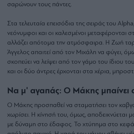
σαρώνουν τους πάντες.
Στα τελευταία επεισόδια της σειράς του Alph
νεόνυμφοι και οι καλεσμένοι μεταφέρονται σ
αλλάζει απότομα την ατμόσφαιρα. Η Ζωή ταράζ
Άγγελος απαιτεί από τον Μιχάλη να φύγει, όμω
σκοπεύει να λείψει από τον γάμο του ίδιου το
και οι δύο άντρες έρχονται στα χέρια, μπρο
Να μ' αγαπάς: Ο Μάκης μπαίνει 
Ο Μάκης προσπαθεί να σταματήσει τον καβγά 
χωρίσει. Η κίνησή του, όμως, αποδεικνύεται 
με δύναμη στο έδαφος. Το χτύπημα στο κεφάλι
απόλυτο πανικό. Η χαρά του γάμου σβήνει μέσα