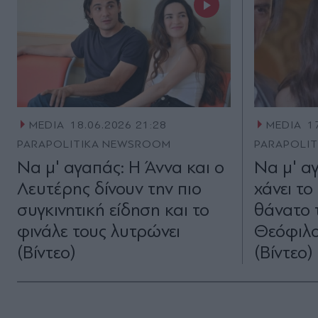
MEDIA
18.06.2026 21:28
MEDIA
1
PARAPOLITIKA NEWSROOM
PARAPOLI
Να μ' αγαπάς: Η Άννα και ο
Να μ' α
Λευτέρης δίνουν την πιο
χάνει το
συγκινητική είδηση και το
θάνατο 
φινάλε τους λυτρώνει
Θεόφιλο
(Βίντεο)
(Βίντεο)