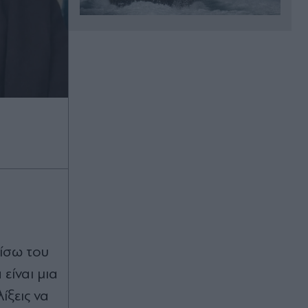
Πριν 29 λεπτά
Πέθανε το λευκό κουτάβι που
"υιοθετήθηκε" από αγέλη λύκων για
περίπου 40 ημέρες στην Κεντρική
Μακεδονία
Πριν 31 λεπτά
ΣΚΑΪ: Διοικητικές ανατροπές
κορυφής με Δημητριάδη και Ζούλα
στην έξοδο - Το σενάριο για την
επόμενη ημέρα
Πριν 31 λεπτά
"Στρατηγείο" στην Αθήνα για τους
πίσω του
δυσαρεστημένους της Καρυστιανού
- Στο επίκεντρο Αυγερινός και
είναι μια
Κοκοτσάκης
ίξεις να