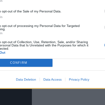
In
ίες υπάρχει πιθανότητα να πέσουν νεκροί και οι
ρύ, δραματικό και χωρίς εύκολες συγχωρήσεις. Ο
*
o opt-out of the Sale of my Personal Data.
Αποδέχομαι τους
όρους χρήσης
In
 Φωτεινή γεννά πρόωρα και ο Μιχάλης με τη Σοφί
και την πολιτική απορρήτου
τερο με τιμωρία παρά με αυλαία.
to opt-out of processing my Personal Data for Targeted
ing.
Εγγραφή
In
o opt-out of Collection, Use, Retention, Sale, and/or Sharing
ersonal Data that Is Unrelated with the Purposes for which it
lected.
X
Out
CONFIRM
Data Deletion
Data Access
Privacy Policy