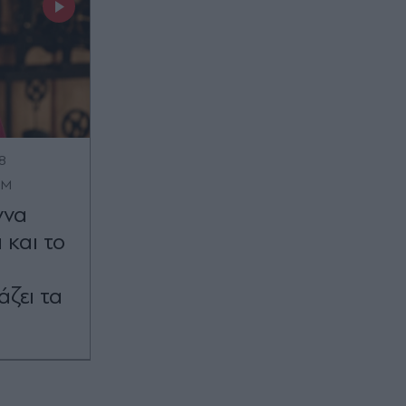
8
OM
ννα
 και το
ζει τα