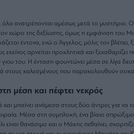
a, όλα ανατρέπονται αμέσως μετά το μυστήριο. Ο
τον χώρο της δεξίωσης, όμως η εμφάνιση του Μ
εται έντονα, ενώ ο Άγγελος, μόλις τον βλέπει, 
ς εκείνος αρνείται προκλητικά και ξεκαθαρίζει 
υ γιου του. Η ένταση φουντώνει μέσα σε λίγα δε
στά στους καλεσμένους που παρακολουθούν σοκα
στη μέση και πέφτει νεκρός
και μπαίνει ανάμεσα στους δύο άντρες για να τ
μοιραία. Μέσα στη συμπλοκή, ένα βίαιο σπρώξιμο 
 είναι θανάσιμο και ο Μάκης πεθαίνει, σκορπίζ
 σε μια στιγμή και οι οικογένειες Μανιάτη και 