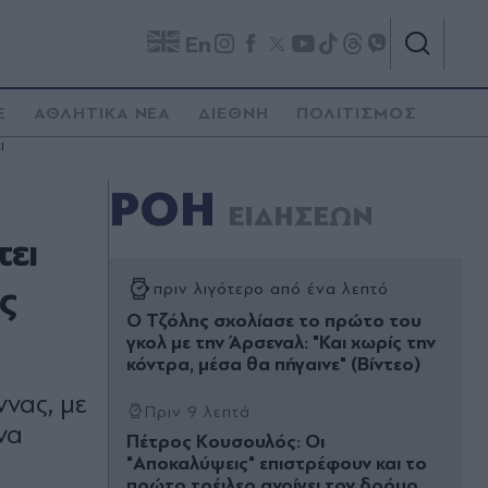
En
E
ΑΘΛΗΤΙΚΑ ΝΕΑ
ΔΙΕΘΝΗ
ΠΟΛΙΤΙΣΜΟΣ
ι
ΡΟΗ
ΕΙΔΗΣΕΩΝ
τει
ς
πριν λιγότερο από ένα λεπτό
Ο Τζόλης σχολίασε το πρώτο του
γκολ με την Άρσεναλ: "Και χωρίς την
κόντρα, μέσα θα πήγαινε" (Βίντεο)
ννας, με
Πριν 9 λεπτά
να
Πέτρος Κουσουλός: Οι
"Αποκαλύψεις" επιστρέφουν και το
πρώτο τρέιλερ ανοίγει τον δρόμο