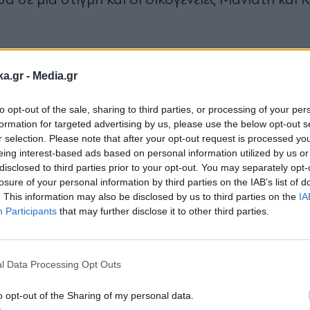
πόνου στο «Να μ’ αγαπάς». Οι δύο οικογένειες 
ka.gr -
Media.gr
ποτα δεν είναι πια ίδιο. Η Φωτεινή λυγίζει από 
ηγείται σε πρόωρη γέννα. Μέσα σε αυτό το σκοτε
to opt-out of the sale, sharing to third parties, or processing of your per
formation for targeted advertising by us, please use the below opt-out s
ροσπαθώντας να τη στηρίξει στην απώλεια που τη 
r selection. Please note that after your opt-out request is processed y
 μέσα σε ένα φινάλε που μυρίζει τιμωρία και ξεκα
eing interest-based ads based on personal information utilized by us or
disclosed to third parties prior to your opt-out. You may separately opt-
losure of your personal information by third parties on the IAB’s list of
στη φυλακή
. This information may also be disclosed by us to third parties on the
IA
Participants
that may further disclose it to other third parties.
Εγγραφή στο
άλης και η Σοφία πληρώνουν για τα εγκλήματα και
newsletter
 οι πράξεις τους βγαίνουν στο φως και τους οδ
l Data Processing Opt Outs
πιο σκοτεινή τροπή. Οι πληροφορίες αφήνουν αν
o opt-out of the Sharing of my personal data.
υλακή. Δεν αποκλείεται να δούμε έναν από τους