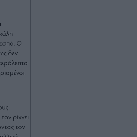
Πριν 35 λεπτά
Φενερμπαχτσέ, μεταγραφές: Πολύ
κοντά στην σπουδαία προσθήκη
του Ρομέλου Λουκάκου (Βίντεο)
ι
ιχάλη
Πριν 41 λεπτά
ξεσπά. Ο
GSI: Με "γαλλικό κλειδί" ξεμπλοκάρει
πως δεν
το καλώδιο Ελλάδας-Κύπρου -
Σταύρος Παπασταύρου στα "Π":
υτερόλεπτα
"Όχι απλώς μια ενεργειακή υποδομή,
αλλά επένδυση στην ενεργειακή
ρισμένοι.
ασφάλεια της Ευρώπης"
Πριν 43 λεπτά
Το λάθος που κάνουν πολλοί όταν
παρκάρουν και μπορεί να κοστίσει
ους
στο συνεργείο
τον ρίχνει
οντας τον
Καλλιγά