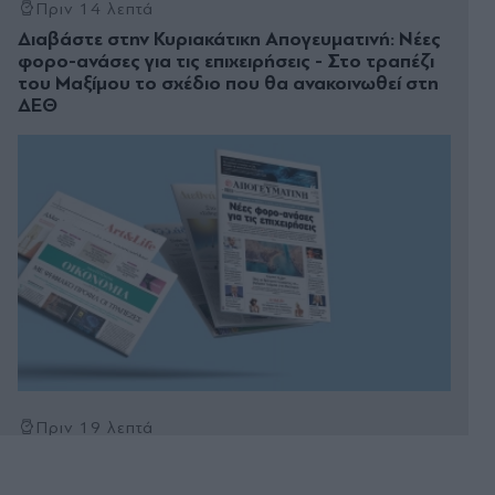
Πριν 14 λεπτά
Διαβάστε στην Κυριακάτικη Απογευματινή: Νέες
φορο-ανάσες για τις επιχειρήσεις - Στο τραπέζι
του Μαξίµου το σχέδιο που θα ανακοινωθεί στη
∆ΕΘ
Πριν 19 λεπτά
Καιρός: Κοκτέιλ υψηλού κινδύνου με ανέμους
έως 9 μποφόρ και θερμοκρασίες 39°C - Στο