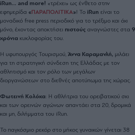
iRun
…
and
more
!
«τρέχει» ως ένθετο στην
εφημερίδα
«
ΠΑΡΑΠΟΛΙΤΙΚΑ
»
! Το
iRun
είναι το
μοναδικό free press περιοδικό για το τρέξιμο και όχι
μόνο, έχοντας αποκτήσει
πιστούς
αναγνώστες στα
9
χρόνια
κυκλοφορίας του.
Η υφυπουργός Τουρισμού,
Άννα Καραμανλή,
μιλάει
για τη στρατηγική σύνδεση της Ελλάδας με τον
αθλητισμό και τον ρόλο των μεγάλων
διοργανώσεων στο διεθνές αποτύπωμα της χώρας.
Φωτεινή Κολόκα
: Η αθλήτρια του ορειβατικού σκι
και των ορεινών αγώνων απαντάει στα 20, δρομικά
και μη, διλήμματα του iRun.
Το παγκόσμιο ρεκόρ στο μήκος γυναικών γίνεται 38