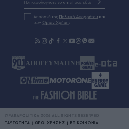
Θεσσαλονίκη: Κατήγγειλε τροχαίο και καταδίωξη
και συνελήφθη γιατί οδηγούσε κλεμμένο
αυτοκίνητο
Αποδοχή της
Πολιτική Απορρήτου
και
των
Όρων Χρήσης
Πριν 41 λεπτά
Τσίπρας: Στις 2 Σεπτεμβρίου η παρουσίαση του
οικονομικού προγράμματος της ΕΛΑΣ
©PARAPOLITIKA 2026 ALL RIGHTS RESERVED
ΤΑΥΤΟΤΗΤΑ
ΟΡΟΙ ΧΡΗΣΗΣ
ΕΠΙΚΟΙΝΩΝΙΑ