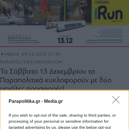
MEDIA
09.12.2025 21:30
PARAPOLITIKA NEWSROOM
Το Σάββατο 13 Δεκεμβρίου τα
Παραπολιτικά κυκλοφορούν με δύο
μεγάλες προσφορές!
Parapolitika.gr -
Media.gr
If you wish to opt-out of the sale, sharing to third parties, or
processing of your personal or sensitive information for
targeted advertising by us, please use the below opt-out