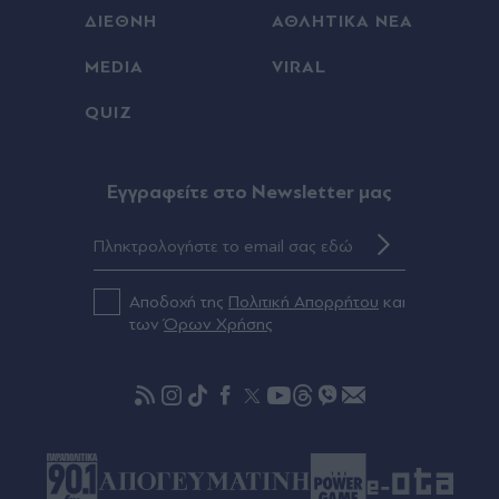
ΔΙΕΘΝΗ
ΑΘΛΗΤΙΚΑ ΝΕΑ
Πριν 39 λεπτά
MEDIA
VIRAL
Κόμμα Καρυστιανού: Νέα αποχώρηση με αιχμές -
Ο Νίκος Μπρουτζάκης καταγγέλλει "κλειστή
QUIZ
κάστα", φίμωση και αυθαιρεσία
Πριν 43 λεπτά
Eγγραφείτε στο Newsletter μας
Ερωτική Εµιλι Ραταϊκόφσκι µε έµπνευση &
άρωµα Ελλάδας: Η διεθνούς φήμης καλλονή
αποχαιρέτησε τον Ιούλιο με εντυπωσιακές
εικόνες από τη χώρα μας (Εικόνες)
Αποδοχή της
Πολιτική Απορρήτου
και
των
Όρων Χρήσης
Πριν 43 λεπτά
"Χειμαρρώδης" ο Χάντερ Μπάιντεν: "Ο πατέρας
μου έχει μεταστάσεις στα οστά - Έπινα 4 λίτρα
βότκα τη μέρα, κάπνιζα κρακ κάθε 15 λεπτά"