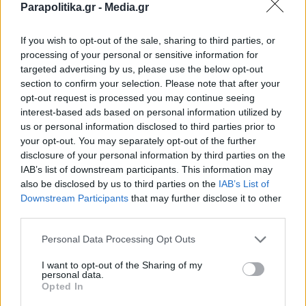
Parapolitika.gr -
Media.gr
φινάλε, χάνει το παιδί της και παλεύει να
κρατηθεί στη ζωή (Βίντεο)
If you wish to opt-out of the sale, sharing to third parties, or
processing of your personal or sensitive information for
targeted advertising by us, please use the below opt-out
section to confirm your selection. Please note that after your
opt-out request is processed you may continue seeing
interest-based ads based on personal information utilized by
us or personal information disclosed to third parties prior to
your opt-out. You may separately opt-out of the further
disclosure of your personal information by third parties on the
IAB’s list of downstream participants. This information may
also be disclosed by us to third parties on the
IAB’s List of
Εγγραφή στο newsletter
Downstream Participants
that may further disclose it to other
third parties.
Personal Data Processing Opt Outs
I want to opt-out of the Sharing of my
personal data.
*
Opted In
Αποδέχομαι τους
όρους χρήσης