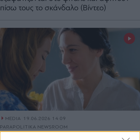
πίσω τους το σκάνδαλο (Βίντεο)
MEDIA
19.06.2026 14:09
PARAPOLITIKA NEWSROOM
Άγιος Έρωτας: Η Άννα σπαράζει στο