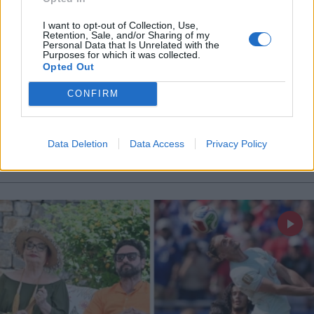
X
I want to opt-out of Collection, Use,
Retention, Sale, and/or Sharing of my
Personal Data that Is Unrelated with the
MEDIA
15.07.2026 12:18
Purposes for which it was collected.
Opted Out
ΕΥΗ ΤΣΟΠΑΝΙΔΟΥ
Βραδινή τηλεθέαση 14/7: Σαρωτικό
CONFIRM
Μουντιάλ, άνοδος για το "Σόι σου" και
βαριές απώλειες στην prime time
Data Deletion
Data Access
Privacy Policy
(Βίντεο)