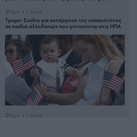
Πριν 17 λεπτά
Τραμπ: Σχέδιο για κατάργηση της υπηκοότητας
σε παιδιά αλλοδαπών που γεννιούνται στις ΗΠΑ
Πριν 17 λεπτά
Ανδρομάχη: Ποζάρει μέσα στη θάλασσα με
πολύχρωμο μπικίνι ασορτί μπολερό - "Μπανάκι"
(Εικάνα)