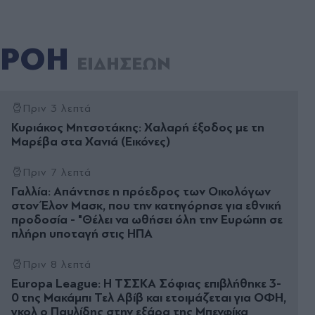
ΡΟΗ
ΕΙΔΗΣΕΩΝ
Πριν 3 λεπτά
Κυριάκος Μητσοτάκης: Χαλαρή έξοδος με τη
Μαρέβα στα Χανιά (Εικόνες)
Πριν 7 λεπτά
Γαλλία: Απάντησε η πρόεδρος των Οικολόγων
στον Έλον Μασκ, που την κατηγόρησε για εθνική
προδοσία - "Θέλει να ωθήσει όλη την Ευρώπη σε
πλήρη υποταγή στις ΗΠΑ
Πριν 8 λεπτά
Europa League: Η ΤΣΣΚΑ Σόφιας επιβλήθηκε 3-
0 της Μακάμπι Τελ Αβίβ και ετοιμάζεται για ΟΦΗ,
γκολ ο Παυλίδης στην εξάρα της Μπενφίκα