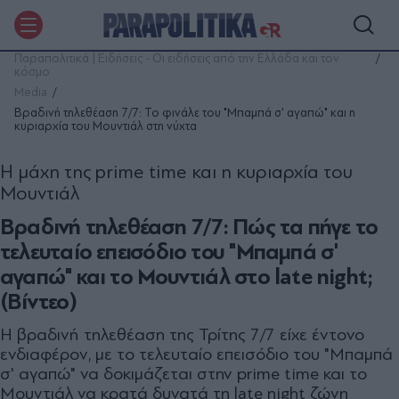
Παραπολιτικά | Ειδήσεις - Οι ειδήσεις από την Ελλάδα και τον
κόσμο
Media
Βραδινή τηλεθέαση 7/7: Το φινάλε του "Μπαμπά σ' αγαπώ" και η
κυριαρχία του Μουντιάλ στη νύχτα
Η μάχη της prime time και η κυριαρχία του
Μουντιάλ
Βραδινή τηλεθέαση 7/7: Πώς τα πήγε το
τελευταίο επεισόδιο του "Μπαμπά σ'
αγαπώ" και το Μουντιάλ στο late night;
(Βίντεο)
Η βραδινή τηλεθέαση της Τρίτης 7/7 είχε έντονο
ενδιαφέρον, με το τελευταίο επεισόδιο του "Μπαμπά
σ' αγαπώ" να δοκιμάζεται στην prime time και το
Μουντιάλ να κρατά δυνατά τη late night ζώνη