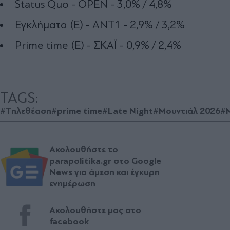
Status Quo - OPEN - 3,0% / 4,8%
Εγκλήματα (Ε) - ΑΝΤ1 - 2,9% / 3,2%
Prime time (Ε) - ΣΚΑΪ - 0,9% / 2,4%
TAGS:
#Τηλεθέαση
#prime time
#Late Night
#Μουντιάλ 2026
#
Ακολουθήστε το
parapolitika.gr στο Google
News για άμεση και έγκυρη
ενημέρωση
Ακολουθήστε μας στο
facebook