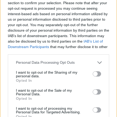
section to confirm your selection. Please note that after your
opt-out request is processed you may continue seeing
MEDIA
16.07.2026 12:06
interest-based ads based on personal information utilized by
ΕΥΗ ΤΣΟΠΑΝΙΔΟΥ
us or personal information disclosed to third parties prior to
your opt-out. You may separately opt-out of the further
Βραδινή τηλεθέαση 15/7: Σαρωτική
disclosure of your personal information by third parties on the
επικράτηση του Μουντιάλ και βαρύ
IAB’s list of downstream participants. This information may
also be disclosed by us to third parties on the
IAB’s List of
πλήγμα για τον ανταγωνισμό (Βίντεο)
Εγγραφή στο newsletter
Downstream Participants
that may further disclose it to other
third parties.
Personal Data Processing Opt Outs
I want to opt-out of the Sharing of my
personal data.
*
Opted In
Αποδέχομαι τους
όρους χρήσης
και την πολιτική απορρήτου
I want to opt-out of the Sale of my
Personal Data.
Opted In
Εγγραφή
I want to opt-out of processing my
Personal Data for Targeted Advertising.
Opted In