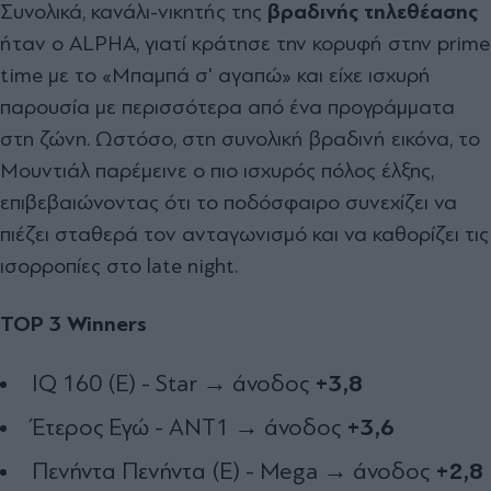
Συνολικά, κανάλι-νικητής της
βραδινής τηλεθέασης
ήταν ο ALPHA, γιατί κράτησε την κορυφή στην prime
time με το «Μπαμπά σ' αγαπώ» και είχε ισχυρή
παρουσία με περισσότερα από ένα προγράμματα
στη ζώνη. Ωστόσο, στη συνολική βραδινή εικόνα, το
Μουντιάλ παρέμεινε ο πιο ισχυρός πόλος έλξης,
επιβεβαιώνοντας ότι το ποδόσφαιρο συνεχίζει να
πιέζει σταθερά τον ανταγωνισμό και να καθορίζει τις
ισορροπίες στο late night.
TOP 3 Winners
+3,8
IQ 160 (Ε) - Star → άνοδος
+3,6
Έτερος Εγώ - ΑΝΤ1 → άνοδος
+2,8
Πενήντα Πενήντα (Ε) - Mega → άνοδος