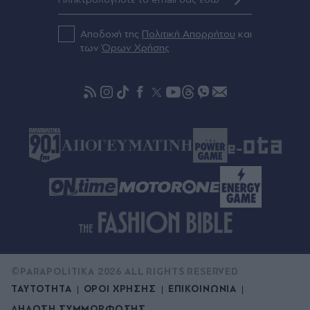
Πριν 51 λεπτά
Αποδοχή της
Πολιτική Απορρήτου
και
Νορβηγία: Μυστήριο με μαζικούς θανάτους
των
Όρων Χρήσης
ταράνδων στο Σβάλμπαρντ - Οι κτηνίατροι
ερευνούν τα αίτια
©PARAPOLITIKA 2026 ALL RIGHTS RESERVED
ΤΑΥΤΟΤΗΤΑ
ΟΡΟΙ ΧΡΗΣΗΣ
ΕΠΙΚΟΙΝΩΝΙΑ
ΔΗΛΩΣΗ ΣΥΜΜΟΡΦΩΣΗΣ