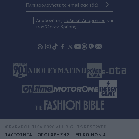
θερμοκρασία το Σάββατο - Πού θα βρέξει,
άνεμοι έως 7 μποφόρ στο Αιγαίο (Βίντεο)
Αποδοχή της
Πολιτική Απορρήτου
και
πριν μία ώρα
των
Όρων Χρήσης
"Άδειασµα" Γεωργιάδη σε Ανδρουλάκη για τα
"σπιτάκια ανακύκλωσης": Οι αποκαλύψεις του
υπουργού και η απάντηση Γεωργάκη (Εικόνα)
©PARAPOLITIKA 2026 ALL RIGHTS RESERVED
ΤΑΥΤΟΤΗΤΑ
ΟΡΟΙ ΧΡΗΣΗΣ
ΕΠΙΚΟΙΝΩΝΙΑ