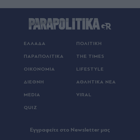
Πριν 22 λεπτά
Έρωτας στα δικαστήρια για "Αντώνιο και
Κλεοπάτρα"
Πριν 39 λεπτά
ΕΛΛΑΔΑ
ΠΟΛΙΤΙΚΗ
Πολύ υψηλός κίνδυνος πυρκαγιάς την Πέμπτη 6
Αυγούστου για την Αττική, τη Βοιωτία και την
ΠΑΡΑΠΟΛΙΤΙΚΑ
THE TIMES
Εύβοια - Στο "πορτοκαλί" κι άλλες περιοχές
(Χάρτης)
ΟΙΚΟΝΟΜΙΑ
LIFESTYLE
Πριν 39 λεπτά
ΔΙΕΘΝΗ
ΑΘΛΗΤΙΚΑ ΝΕΑ
Live η κίνηση στους δρόμους: Μποτιλιάρισμα
MEDIA
VIRAL
στον Κηφισό, καθυστερήσεις σε Λεωφόρο
Αθηνών και στους δρόμους γύρω από το λιμάνι
QUIZ
του Πειραιά - Πού αλλού υπάρχουν προβλήματα
πριν μία ώρα
Eγγραφείτε στο Newsletter μας
Καιρός: Ζέστη με 38άρια, ανεβαίνει η