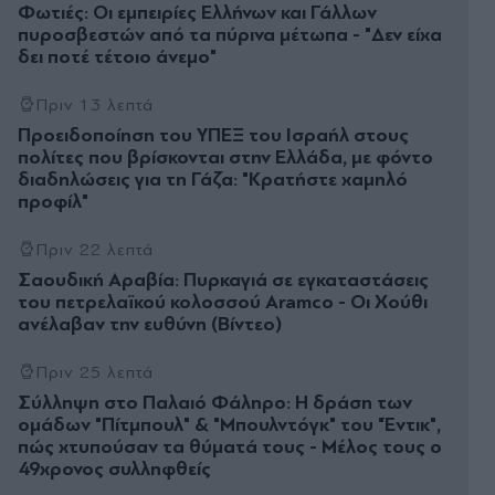
Φωτιές: Οι εμπειρίες Ελλήνων και Γάλλων
πυροσβεστών από τα πύρινα μέτωπα - "Δεν είχα
δει ποτέ τέτοιο άνεμο"
Πριν 13 λεπτά
Προειδοποίηση του ΥΠΕΞ του Ισραήλ στους
πολίτες που βρίσκονται στην Ελλάδα, με φόντο
διαδηλώσεις για τη Γάζα: "Κρατήστε χαμηλό
προφίλ"
Πριν 22 λεπτά
Σαουδική Αραβία: Πυρκαγιά σε εγκαταστάσεις
του πετρελαϊκού κολοσσού Aramco - Οι Χούθι
ανέλαβαν την ευθύνη (Βίντεο)
Πριν 25 λεπτά
Σύλληψη στο Παλαιό Φάληρο: Η δράση των
ομάδων "Πίτμπουλ" & "Μπουλντόγκ" του "Έντικ",
πώς χτυπούσαν τα θύματά τους - Μέλος τους ο
49χρονος συλληφθείς