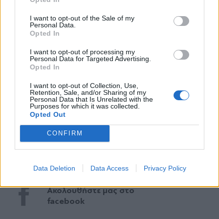
Αποδέχομαι τους
όρους χρήσης
και την πολιτική απορρήτου
I want to opt-out of the Sale of my
Personal Data.
Opted In
Εγγραφή
I want to opt-out of processing my
Personal Data for Targeted Advertising.
Opted In
X
TAGS:
I want to opt-out of Collection, Use,
Retention, Sale, and/or Sharing of my
#Πρωτοσελιδα
#Τύπος
Personal Data that Is Unrelated with the
Purposes for which it was collected.
Opted Out
Ακολουθήστε το
CONFIRM
parapolitika.gr στο Google
News για άμεση και έγκυρη
ενημέρωση
Data Deletion
Data Access
Privacy Policy
Ακολουθήστε μας στο
facebook