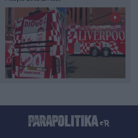
Πριν 17 λεπτά
Φωτιά στην Αχλαδιά Σητείας: Κινητοποίηση 40
πυροσβεστών με 11 οχήματα (Βίντεο)
Πριν 22 λεπτά
Σκέρτσος κατά ΠΑΣΟΚ και ΕΛΑΣ: Αναλύσεις
"μάλλον από κάποια παραλία, δεν δικαιολογείται
τέτοια επιπολαιότητα" - Τους κατηγορεί για