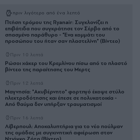
πριν λιγότερο από ένα λεπτό
Πτήση τρόμου της Ryanair: Συγκλονίζει η
επιβάτιδα που συγκράτησε τον Σέρβο από το
σπασμένο παράθυρο - "Ένα κομμάτι του
προσώπου του ήταν σαν πλαστελίνη" (Βίντεο)
Πριν 10 λεπτά
Ρώσοι χάκερ του Κρεμλίνου πίσω από το πλαστό
βίντεο της παραίτησης του Μερτς
Πριν 12 λεπτά
Μαγνησία: "Ακυβέρνητο" φορτηγό έκοψε στύλο
ηλεκτροδότησης και έπεσε σε πολυκατοικία -
Από θαύμα δεν υπήρξαν τραυματισμοί
Πριν 16 λεπτά
Λίβερπουλ: Αποκαλυπτήρια για το νέο πούλμαν
της ομάδας με συγκινητική αφιέρωση στον
Ντιόγκο Ζότα (Βίντεο)