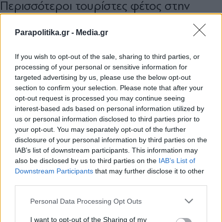
Περισσότεροι τουρίστες φέτος στην
Ελλάδα, αλλά ξοδεύουν λιγότερα: Τα
Airbnb ''νίκησαν'' τα ξενοδοχεία -
Parapolitika.gr -
Media.gr
''Πρωταθλητές'' Χαλκιδική, Ρόδος,
If you wish to opt-out of the sale, sharing to third parties, or
Κρήτη, Μυτιλήνη και Πελοπόννησος -
processing of your personal or sensitive information for
''Άφαντοι'' οι Έλληνες
targeted advertising by us, please use the below opt-out
section to confirm your selection. Please note that after your
opt-out request is processed you may continue seeing
interest-based ads based on personal information utilized by
us or personal information disclosed to third parties prior to
your opt-out. You may separately opt-out of the further
disclosure of your personal information by third parties on the
IAB’s list of downstream participants. This information may
also be disclosed by us to third parties on the
IAB’s List of
Εγγραφή στο newsletter
Downstream Participants
that may further disclose it to other
third parties.
Personal Data Processing Opt Outs
I want to opt-out of the Sharing of my