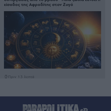
είσοδος της Αφροδίτης στον Ζυγό
Πριν 13 λεπτά
Έρωτας στα δικαστήρια για "Αντώνιο και
Κλεοπάτρα"
Πριν 30 λεπτά
Πολύ υψηλός κίνδυνος πυρκαγιάς την Πέμπτη 6