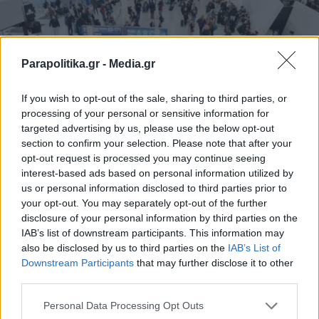
Parapolitika.gr -
Media.gr
If you wish to opt-out of the sale, sharing to third parties, or
processing of your personal or sensitive information for
targeted advertising by us, please use the below opt-out
section to confirm your selection. Please note that after your
opt-out request is processed you may continue seeing
interest-based ads based on personal information utilized by
us or personal information disclosed to third parties prior to
ΟΙΚΟΝΟΜΙΑ
02.06.2026 14:00
your opt-out. You may separately opt-out of the further
ΝΙΚΟΣ ΦΟΡΤΟΥΝΗΣ
disclosure of your personal information by third parties on the
Τουρισμός: Σε τροχιά νέου ρεκόρ η
IAB’s list of downstream participants. This information may
also be disclosed by us to third parties on the
IAB’s List of
φετινή χρονιά - Δυναμικό ξεκίνημα με
Εγγραφή στο newsletter
Downstream Participants
that may further disclose it to other
αύξηση στις αφίξεις και τα έσοδα
third parties.
Personal Data Processing Opt Outs