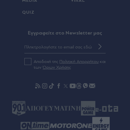
MEDIA
VIRAL
Καλιφόρνια: Ο 16χρονος ναυαγοσώστης που
έσωσε το μικρό αγόρι συνάντησε τους
QUIZ
ηθοποιούς του νέου Baywatch
Πριν 49 λεπτά
Eγγραφείτε στο Newsletter μας
Σαντορίνη: Ο έφηβος που μπορεί να αλλάξει όσα
γνωρίζουμε για το ηφαίστειο και την πτώση του
μινωικού πολιτισμού
Αποδοχή της
Πολιτική Απορρήτου
και
Πριν 51 λεπτά
των
Όρων Χρήσης
Χάος στη Βουλή του Κοσόβου: Επίθεση με αυγά
στον αναπληρωτή πρωθυπουργό Άλμπιν Κούρτι
(Βίντεο)