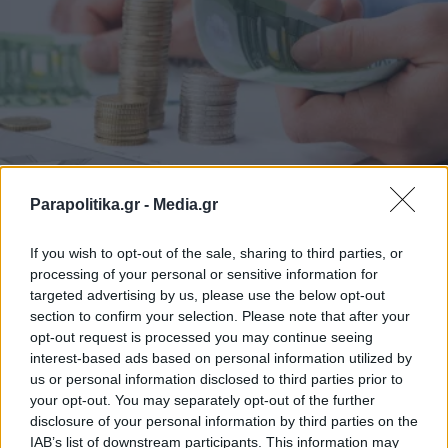
Parapolitika.gr -
Media.gr
ΟΙΚΟΝΟΜΙΑ
22.02.2023 14:00
PARAPOLITIKA NEWSROOM
If you wish to opt-out of the sale, sharing to third parties, or
Παραγραφή ή ρύθμιση xρεών για
processing of your personal or sensitive information for
2.000.000 οφειλέτες: «Σβήνουν» οι προ
targeted advertising by us, please use the below opt-out
section to confirm your selection. Please note that after your
δεκαετίας εκκρεμότητες προς τα Ταμεία -
opt-out request is processed you may continue seeing
Η διαδικασία για τις δόσεις
interest-based ads based on personal information utilized by
us or personal information disclosed to third parties prior to
your opt-out. You may separately opt-out of the further
disclosure of your personal information by third parties on the
IAB’s list of downstream participants. This information may