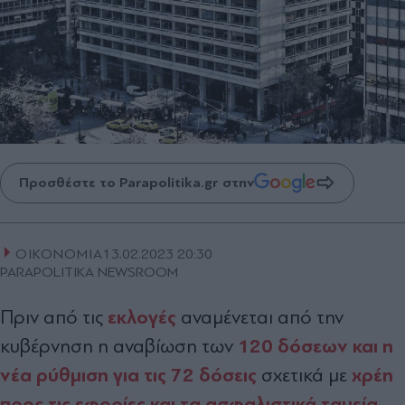
Προσθέστε το Parapolitika.gr στην
ΟΙΚΟΝΟΜΙΑ
13.02.2023 20:30
PARAPOLITIKA NEWSROOM
εκλογές
Πριν από τις
αναμένεται από την
120 δόσεων και η
κυβέρνηση η αναβίωση των
νέα ρύθμιση για τις 72 δόσεις
χρέη
σχετικά με
προς τις εφορίες και τα ασφαλιστικά ταμεία
,