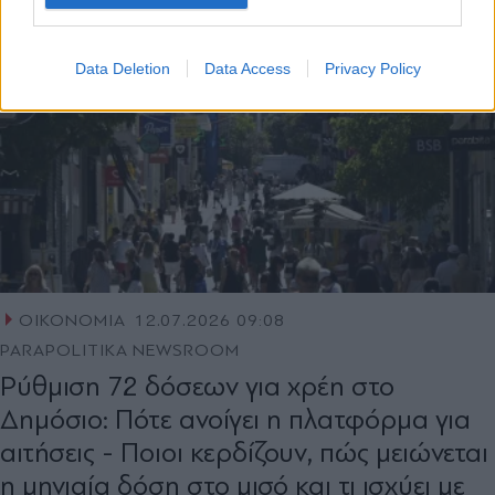
Data Deletion
Data Access
Privacy Policy
ΟΙΚΟΝΟΜΙΑ
12.07.2026 09:08
PARAPOLITIKA NEWSROOM
Ρύθμιση 72 δόσεων για χρέη στο
Δημόσιο: Πότε ανοίγει η πλατφόρμα για
αιτήσεις - Ποιοι κερδίζουν, πώς μειώνεται
η μηνιαία δόση στο μισό και τι ισχύει με