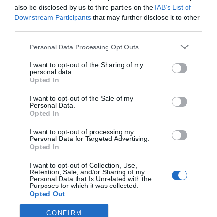
also be disclosed by us to third parties on the
IAB’s List of
Εγγραφή στο newsletter
Downstream Participants
that may further disclose it to other
third parties.
Personal Data Processing Opt Outs
I want to opt-out of the Sharing of my
personal data.
*
Opted In
Αποδέχομαι τους
όρους χρήσης
και την πολιτική απορρήτου
I want to opt-out of the Sale of my
Personal Data.
Opted In
Εγγραφή
ΟΙΚΟΝΟΜΙΑ
15.02.2023 16:30
I want to opt-out of processing my
Personal Data for Targeted Advertising.
PARAPOLITIKA NEWSROOM
Opted In
Πώς θα γίνει η αναβίωση ρυθμίσεων που
X
I want to opt-out of Collection, Use,
χάθηκαν - Σε 36-72 ή 100-120 δόσεις -
Retention, Sale, and/or Sharing of my
Personal Data that Is Unrelated with the
Όλες οι λεπτομέρειες
Purposes for which it was collected.
Opted Out
CONFIRM