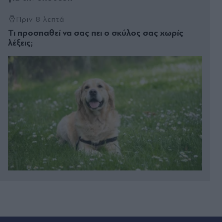
Πριν 8 λεπτά
Τι προσπαθεί να σας πει ο σκύλος σας χωρίς
λέξεις;
Πριν 13 λεπτά
Φωτιά στο Πόρτο Γερμενό: Πάνω από 100 σπίτια
με ολοκληρωτικές ή σοβαρές ζημιές - Ξεκινούν οι
αιτήσεις στήριξης των πληγέντων