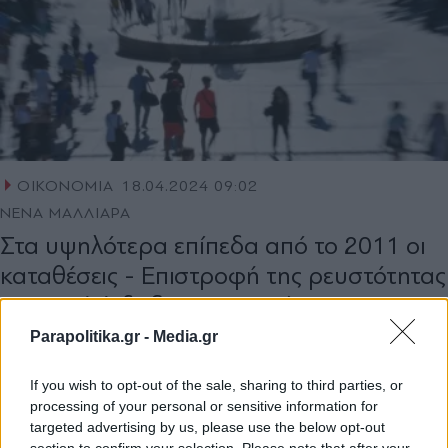
ΟΙΚΟΝΟΜΙΑ
18.04.2024 09:02
ΝΕΝΑ ΜΑΛΛΙΑΡΑ
Στα υψηλότερα επίπεδα από το 2011 οι
καταθέσεις - Επιστροφή της ρευστότητας
- Ισχυρή ένδειξη εµπιστοσύνης στο
ελληνικό τραπεζικό σύστηµα
Parapolitika.gr -
Media.gr
If you wish to opt-out of the sale, sharing to third parties, or
processing of your personal or sensitive information for
targeted advertising by us, please use the below opt-out