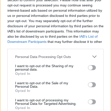
section to confirm your selection. Please note that after your
opt-out request is processed you may continue seeing
interest-based ads based on personal information utilized by
us or personal information disclosed to third parties prior to
your opt-out. You may separately opt-out of the further
disclosure of your personal information by third parties on the
IAB’s list of downstream participants. This information may
also be disclosed by us to third parties on the
IAB’s List of
Εγγραφή στο newsletter
Downstream Participants
that may further disclose it to other
third parties.
Personal Data Processing Opt Outs
ΟΙΚΟΝΟΜΙΑ
17.04.2024 16:58
I want to opt-out of the Sharing of my
PARAPOLITIKA NEWSROOM
personal data.
ΔΝΤ: Μείωση του ελληνικού δημόσιου
*
Opted In
Αποδέχομαι τους
όρους χρήσης
χρέους στο 158,8% του ΑΕΠ το 2024 -
και την πολιτική απορρήτου
I want to opt-out of the Sale of my
Personal Data.
Κατά 10 ποσοστιαίες μονάδες
Opted In
Εγγραφή
I want to opt-out of processing my
Personal Data for Targeted Advertising.
Opted In