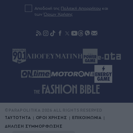
Επικίνδυνες διαδρομές με "Ντέρτι" στα
μπουζούκια
Αποδοχή της
Πολιτική Απορρήτου
και
των
Όρων Χρήσης
Πριν 46 λεπτά
Φωτιά στη Βοιωτία: Προφυλακίστηκαν ο
δήμαρχος Στυλίδας και ακόμη δύο
κατηγορούμενοι για την πυρκαγιά στο αιολικό
πάρκο - Το πόρισμα της Πυροσβεστικής
©PARAPOLITIKA 2026 ALL RIGHTS RESERVED
ΤΑΥΤΟΤΗΤΑ
ΟΡΟΙ ΧΡΗΣΗΣ
ΕΠΙΚΟΙΝΩΝΙΑ
ΔΗΛΩΣΗ ΣΥΜΜΟΡΦΩΣΗΣ