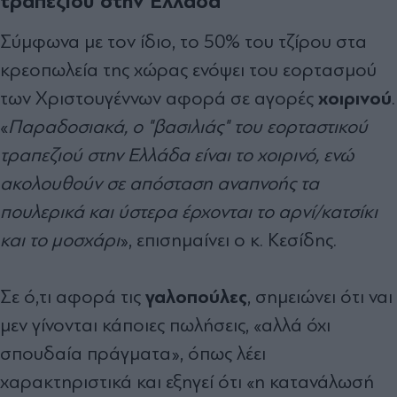
τραπεζιού στην Ελλάδα
Σύμφωνα με τον ίδιο, το 50% του τζίρου στα
κρεοπωλεία της χώρας ενόψει του εορτασμού
χοιρινού
των Χριστουγέννων αφορά σε αγορές
.
«
Παραδοσιακά, ο "βασιλιάς" του εορταστικού
τραπεζιού στην Ελλάδα είναι το χοιρινό, ενώ
ακολουθούν σε απόσταση αναπνοής τα
πουλερικά και ύστερα έρχονται το αρνί/κατσίκι
και το μοσχάρι
», επισημαίνει ο κ. Κεσίδης.
γαλοπούλες
Σε ό,τι αφορά τις
, σημειώνει ότι ναι
μεν γίνονται κάποιες πωλήσεις, «αλλά όχι
σπουδαία πράγματα», όπως λέει
χαρακτηριστικά και εξηγεί ότι «η κατανάλωσή