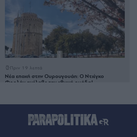
Πριν 19 λεπτά
Νέα εποχή στην Ουρουγουάη: Ο Ντιέγκο
Φορλάν ανέλαβε την εθνική ομάδα!
Πριν 21 λεπτά
ΗΠΑ: Διχασμός στους Δημοκρατικούς μετά από
άλλη μια νίκη της λαϊκίστικης αριστεράς
Πριν 22 λεπτά
Ιός του Δυτικού Νείλου: Ανακοίνωσε 23 νέα