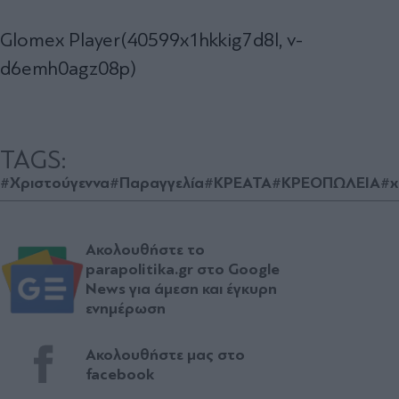
Glomex Player(40599x1hkkig7d8l, v-
d6emh0agz08p)
TAGS:
#Χριστούγεννα
#Παραγγελία
#ΚΡΕΑΤΑ
#ΚΡΕΟΠΩΛΕΙΑ
#χ
Ακολουθήστε το
parapolitika.gr στο Google
News για άμεση και έγκυρη
ενημέρωση
Ακολουθήστε μας στο
facebook