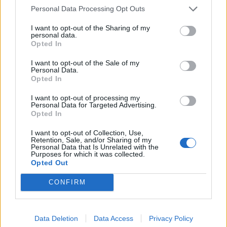
Personal Data Processing Opt Outs
ΟΙΚΟΝΟΜΙΑ
13.12.2024 22:49
I want to opt-out of the Sharing of my
PARAPOLITIKA NEWSROOM
personal data.
*
Opted In
Χριστουγεννιάτικο τραπέζι: Χωρίς
Αποδέχομαι τους
όρους χρήσης
πρόβλημα επάρκειας τα κρεοπωλεία για
και την πολιτική απορρήτου
I want to opt-out of the Sale of my
Personal Data.
τις γιορτές - Το προϊόν που "τσίμπησε" η
Opted In
Εγγραφή
τιμή του (Βίντεο)
I want to opt-out of processing my
Personal Data for Targeted Advertising.
Opted In
X
I want to opt-out of Collection, Use,
Retention, Sale, and/or Sharing of my
Personal Data that Is Unrelated with the
Purposes for which it was collected.
Opted Out
CONFIRM
Data Deletion
Data Access
Privacy Policy