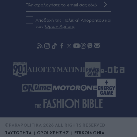
Πριν 40 λεπτά
Επικίνδυνες διαδρομές με "Ντέρτι" στα
μπουζούκια
Αποδοχή της
Πολιτική Απορρήτου
και
των
Όρων Χρήσης
Πριν 54 λεπτά
Φωτιά στη Βοιωτία: Προφυλακίστηκαν ο
δήμαρχος Στυλίδας και ακόμη δύο
κατηγορούμενοι για την πυρκαγιά στο αιολικό
πάρκο - Το πόρισμα της Πυροσβεστικής
©PARAPOLITIKA 2026 ALL RIGHTS RESERVED
ΤΑΥΤΟΤΗΤΑ
ΟΡΟΙ ΧΡΗΣΗΣ
ΕΠΙΚΟΙΝΩΝΙΑ