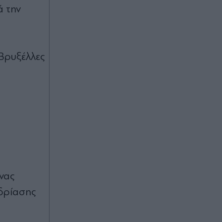
ά την
 Βρυξέλλες
νας
εδρίασης