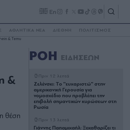
En
E
ΑΘΛΗΤΙΚΑ ΝΕΑ
ΔΙΕΘΝΗ
ΠΟΛΙΤΙΣΜΟΣ
Shein & Temu
ΡΟΗ
ΕΙΔΗΣΕΩΝ
n &
Πριν 12 λεπτά
Ζελένσκι: Το ''ευχαριστώ'' στην
αμερικανική Γερουσία για
νομοσχέδιο που προβλέπει την
επιβολή σημαντικών κυρώσεων στη
Ρωσία
τη θέση
Πριν 13 λεπτά
Γιάννης Παπαμιχαήλ: Ξεκαθαρίζει τι