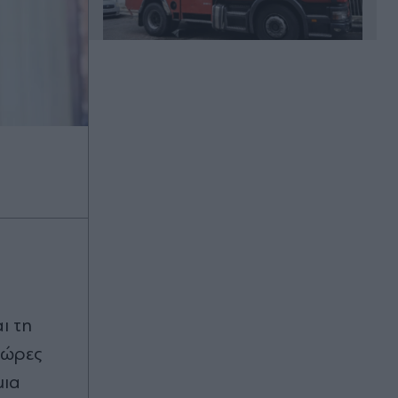
Πριν 33 λεπτά
Λίβερπουλ, μεταγραφές: Παίρνει
δανεικό τον Ρόναλντ Αραούχο από
την Μπαρτσελόνα για το κέντρο της
άμυνας
Πριν 35 λεπτά
Στέφανος Τσιτσιπάς: "Καθαρός
αέρας των ελβετικών βουνών" - Η
αγκαλιά με τη σύντροφό του και το
κοινό του δείπνο (Εικόνες)
Πριν 37 λεπτά
αι τη
Λασίθι: Οριοθετήθηκε η πυρκαγιά
χώρες
στα Αχλάδια - Σε επιφυλακή οι
πυροσβεστικές δυνάμεις
μια