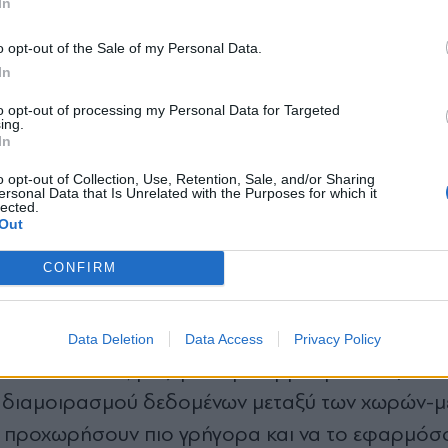
κά ο κ. Πιερρακάκης.
In
*
o opt-out of the Sale of my Personal Data.
Αποδέχομαι τους
όρους χρήσης
βολή δασμών από την ΕΕ
In
και την πολιτική απορρήτου
Ευρω
to opt-out of processing my Personal Data for Targeted
3/11, από τους υπουργούς Οικονομικών της
ing.
Εγγραφή
In
μούς των δεμάτων που εισάγονται στην Ευρώπη
 πως θα μπορέσει να εφαρμόσει από το πρώτο τρί
o opt-out of Collection, Use, Retention, Sale, and/or Sharing
ersonal Data that Is Unrelated with the Purposes for which it
ναι η αντιμετώπιση των μαζικών εισροών κινεζικ
lected.
X
Out
Temu
Shein
μες όπως το
και το
και τα οποία δεν
CONFIRM
εί τον Φεβρουάριο από την Ευρωπαϊκή Επιτροπή 
Data Deletion
Data Access
Privacy Policy
έσα του 2028, μαζί με τη μεταρρύθμιση της τελ
αι διαμοιρασμού δεδομένων μεταξύ των χωρών-μ
να προχωρήσουν πιο γρήγορα και να το εφαρμόσ