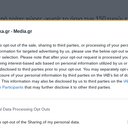
 τρίτες χώρες -χωρίς το όριο των 150 ευρώ- εί
άνεια στο ηλεκτρονικό εμπόριο, προστατεύει τ
ka.gr -
Media.gr
ιουργεί συνθήκες δίκαιου ανταγωνισμού για τις
to opt-out of the sale, sharing to third parties, or processing of your per
formation for targeted advertising by us, please use the below opt-out s
r selection. Please note that after your opt-out request is processed y
eing interest-based ads based on personal information utilized by us or
ρακίζει την αγορά από αθέμιτες πρακτικές και 
disclosed to third parties prior to your opt-out. You may separately opt-
. Η θέση της Ελλάδας, όπως εκφράστηκε σήμερα, 
losure of your personal information by third parties on the IAB’s list of
. This information may also be disclosed by us to third parties on the
IA
κοινό για όλους, που επιτρέπει στην υγιή
Participants
that may further disclose it to other third parties.
μήσει και να επενδύσει.
Εγγραφή στο
newsletter
όνια ένα δίκαιο και σύγχρονο ευρωπαϊκό τελωνει
l Data Processing Opt Outs
ση της χώρας μας αποτελούν ένα καθοριστικό 
o opt-out of the Sharing of my personal data.