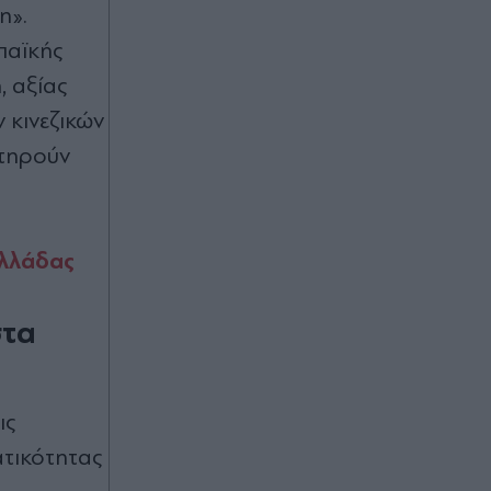
η».
Πριν 49 λεπτά
Μόσχα: "Στημένη προβοκάτσια" το
παϊκής
περιστατικό με drone στο
 αξίας
αεροδρόμιο Λειψίας - Καταγγέλλει
νέο κύμα "αντιρωσικής υστερίας"
 κινεζικών
 τηρούν
Πριν 50 λεπτά
Βρήκε το τέλειο φόρεμα σε
κατάστημα μεταχειρισμένων - Όταν
το έπλυνε, μετάνιωσε
Ελλάδας
Πριν 59 λεπτά
στα
Αθηνά Οικονομάκου και Μπρούνο
Τσερέλα στα Μπόρα Μπόρα: Οι
μαγευτικές εικόνες από τον μήνα του
μέλιτος
ις
ατικότητας