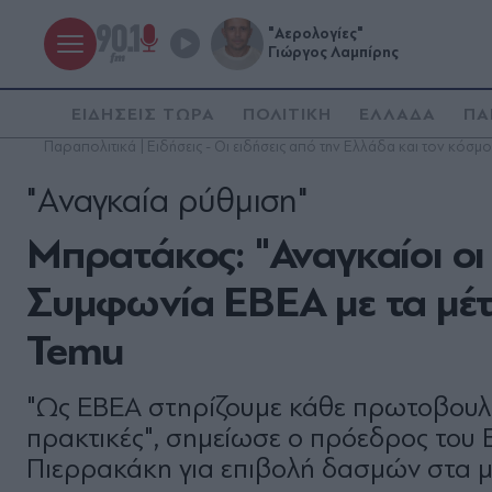
"Αερολογίες"
Γιώργος Λαμπίρης
ΕΙΔΗΣΕΙΣ ΤΩΡΑ
ΠΟΛΙΤΙΚΗ
ΕΛΛΑΔΑ
ΠΑ
Παραπολιτικά | Ειδήσεις - Οι ειδήσεις από την Ελλάδα και τον κόσμο
"Αναγκαία ρύθμιση"
Μπρατάκος: "Αναγκαίοι οι
Συμφωνία ΕΒΕΑ με τα μέτ
Temu
"Ως ΕΒΕΑ στηρίζουμε κάθε πρωτοβουλί
πρακτικές", σημείωσε ο πρόεδρος του 
Πιερρακάκη για επιβολή δασμών στα 