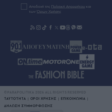
Αθηνά Οικονομάκου: Το πρόβλημα υγείας στις
διακοπές της στο Μπόρα Μπόρα - "Καλά είμαι
Αποδοχή της
Πολιτική Απορρήτου
και
τώρα" (Βίντεο & Εικόνες)
των
Όρων Χρήσης
πριν μία ώρα
Σπάνια ευκαιρία για αρχαιολόγους: Έπεσε η
στάθμη του Δούναβη και φάνηκε αρχαία γέφυρα
του Μεγάλου Κωνσταντίνου (Εικόνες)
©PARAPOLITIKA 2026 ALL RIGHTS RESERVED
ΤΑΥΤΟΤΗΤΑ
ΟΡΟΙ ΧΡΗΣΗΣ
ΕΠΙΚΟΙΝΩΝΙΑ
ΔΗΛΩΣΗ ΣΥΜΜΟΡΦΩΣΗΣ