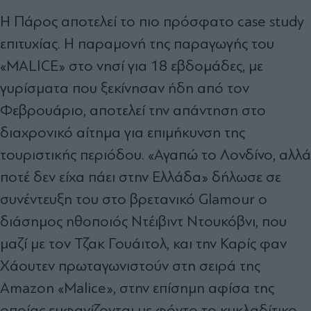
Η Πάρος αποτελεί το πιο πρόσφατο case study
επιτυχίας. Η παραμονή της παραγωγής του
«MALICE» στο νησί για 18 εβδομάδες, με
γυρίσματα που ξεκίνησαν ήδη από τον
Φεβρουάριο, αποτελεί την απάντηση στο
διαχρονικό αίτημα για επιμήκυνση της
τουριστικής περιόδου. «Αγαπώ το Λονδίνο, αλλά
ποτέ δεν είχα πάει στην Ελλάδα» δήλωσε σε
συνέντευξη του στο βρετανικό Glamour ο
διάσημος ηθοποιός Ντέιβιντ Ντουκόβνι, που
μαζί με τον Τζακ Γουάιτολ, και την Καρίς φαν
Χάουτεν πρωταγωνιστούν στη σειρά της
Amazon «Malice», στην επίσημη αφίσα της
οποίας εμφανίζονται με φόντο το κυκλαδίτικο