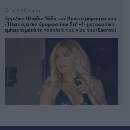
Πριν 20 λεπτά
Αγγελική Ηλιάδη: "Είδα τον Χριστό μπροστά μου
- Ήταν ό,τι πιο όμορφο έχω δει" - Η μεταφυσική
εμπειρία μετά τη νοσηλεία του γιου της (Εικόνες)
Πριν 26 λεπτά
Θάνατος 75χρονης στα Χανιά: Έφυγε από το
αστυνομικό τμήμα και αργότερα βρέθηκε νεκρή