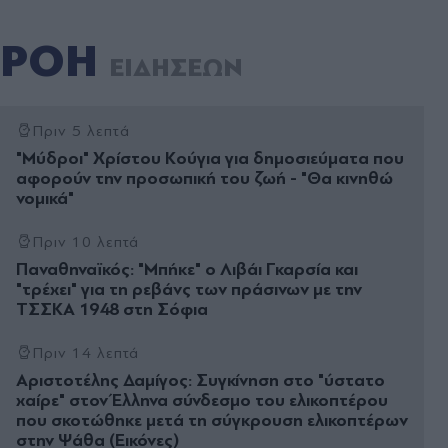
ΡΟΗ
ΕΙΔΗΣΕΩΝ
Πριν 5 λεπτά
"Μύδροι" Χρίστου Κούγια για δημοσιεύματα που
αφορούν την προσωπική του ζωή - "Θα κινηθώ
νομικά"
Πριν 10 λεπτά
Παναθηναϊκός: "Μπήκε" ο Λιβάι Γκαρσία και
"τρέχει" για τη ρεβάνς των πράσινων με την
ΤΣΣΚΑ 1948 στη Σόφια
Πριν 14 λεπτά
Αριστοτέλης Δαμίγος: Συγκίνηση στο "ύστατο
χαίρε" στον Έλληνα σύνδεσμο του ελικοπτέρου
που σκοτώθηκε μετά τη σύγκρουση ελικοπτέρων
στην Ψάθα (Εικόνες)