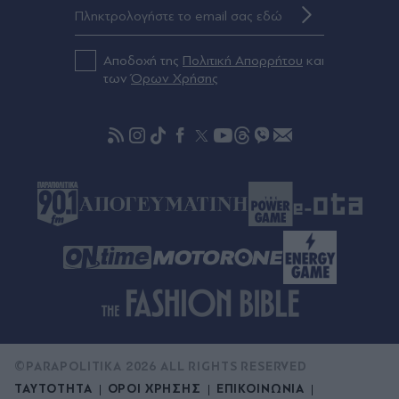
Πριν 29 λεπτά
Καλαμάτα: Συνελήφθησαν για παράνομη
διακίνηση μεταναστών δύο αλλοδαποί μεταξύ
Αποδοχή της
Πολιτική Απορρήτου
και
των 32 διασωθέντων
των
Όρων Χρήσης
Πριν 32 λεπτά
Η Motor Oil και η οικογένεια Βαρδινογιάννη
ενισχύει την πολιτική προστασία του Δήμου
Αγίου Βασιλείου με δωρεά πυροσβεστικών
οχημάτων και εξοπλισμού
©PARAPOLITIKA 2026 ALL RIGHTS RESERVED
ΤΑΥΤΟΤΗΤΑ
ΟΡΟΙ ΧΡΗΣΗΣ
ΕΠΙΚΟΙΝΩΝΙΑ