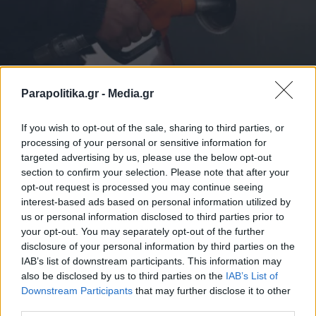
Parapolitika.gr -
Media.gr
ΟΙΚΟΝΟΜΙΑ
01.04.2026 10:41
If you wish to opt-out of the sale, sharing to third parties, or
PARAPOLITIKA NEWSROOM
processing of your personal or sensitive information for
Καύσιμα: "Ο κόσμος είναι φοβισμένος,
targeted advertising by us, please use the below opt-out
section to confirm your selection. Please note that after your
αναρωτιέται πώς θα τα βγάλει πέρα" - Τι
opt-out request is processed you may continue seeing
είπε η Μαρία Ζάγκα στα Παραπολιτικά
interest-based ads based on personal information utilized by
us or personal information disclosed to third parties prior to
90,1 (Ηχητικό)
your opt-out. You may separately opt-out of the further
disclosure of your personal information by third parties on the
IAB’s list of downstream participants. This information may
also be disclosed by us to third parties on the
IAB’s List of
Εγγραφή στο newsletter
Downstream Participants
that may further disclose it to other
third parties.