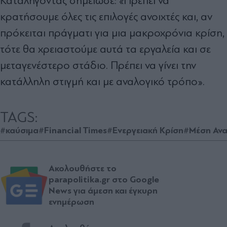
Καταλήγοντας σημείωσε: «Πρέπει να
κρατήσουμε όλες τις επιλογές ανοιχτές και, αν
πρόκειται πράγματι για μια μακροχρόνια κρίση,
τότε θα χρειαστούμε αυτά τα εργαλεία και σε
μεταγενέστερο στάδιο. Πρέπει να γίνει την
κατάλληλη στιγμή και με αναλογικό τρόπο».
TAGS:
#καύσιμα
#Financial Times
#Ενεργειακή Κρίση
#Μέση Αν
Ακολουθήστε το
parapolitika.gr στο Google
News για άμεση και έγκυρη
ενημέρωση