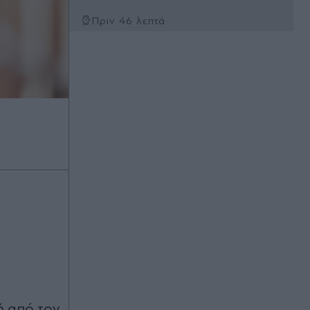
Πριν 46 λεπτά
Κυριάκος Μητσοτάκης: Χαλαρή
έξοδος με τη Μαρέβα στα Χανιά
(Εικόνες)
Πριν 50 λεπτά
Γαλλία: Απάντησε η πρόεδρος των
Οικολόγων στον Έλον Μασκ, που
την κατηγόρησε για εθνική
προδοσία - "Θέλει να ωθήσει όλη
την Ευρώπη σε πλήρη υποταγή στις
ΗΠΑ
Πριν 50 λεπτά
Europa League: Η ΤΣΣΚΑ Σόφιας
επιβλήθηκε 3-0 της Μακάμπι Τελ
Αβίβ και ετοιμάζεται για ΟΦΗ, γκολ
ο Παυλίδης στην εξάρα της
Μπενφίκα
ή από τον