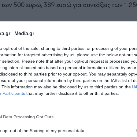
ς των 500 ευρώ, 389 ευρώ για συντάξεις των 1.25
 Στον Προϋπολογισμό του 2027 θα προβλέπεται
ka.gr -
Media.gr
ταξιούχους που έχουν υπόλοιπο από την προσω
ης προσωπικής διαφοράς κατά το ήμισυ και απ
to opt-out of the sale, sharing to third parties, or processing of your per
formation for targeted advertising by us, please use the below opt-out s
 θα παίρνουν ολόκληρη την αύξηση στη σύνταξη.
r selection. Please note that after your opt-out request is processed y
συνεχίσει να καταβάλλεται ως ξεχωριστό από τ
eing interest-based ads based on personal information utilized by us or
disclosed to third parties prior to your opt-out. You may separately opt-
νει σταθερό για πάντα. Στο ποσό της προσωπική
losure of your personal information by third parties on the IAB’s list of
ις (ασθένειας και ΕΑΣ), αλλά μόνον ο φόρος, κ
. This information may also be disclosed by us to third parties on the
IA
Participants
that may further disclose it to other third parties.
ειται σε φόρο μαζί με τη σύνταξη. Οι ασφαλιστι
Εγγραφή στο
 στο άθροισμα εθνικής και ανταποδοτικής σύντα
newsletter
χουν μεγάλη προσωπική διαφορά (150 ευρώ και ά
l Data Processing Opt Outs
μου επιδόματος στους συνταξιούχους και δικαι
o opt-out of the Sharing of my personal data.