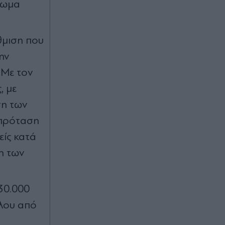
ίωμα
θμιση που
ην
 Με τον
, με
ση των
 πρόταση
είς κατά
η των
130.000
αλου από