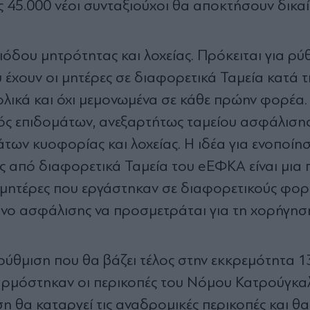
ς 45.000 νέοι συνταξιούχοι θα αποκτήσουν δικα
όδου μητρότητας και λοχείας. Πρόκειται για ρύ
έχουν οι μητέρες σε διαφορετικά Ταμεία κατά τ
ολικά και όχι μεμονωμένα σε κάθε πρώην φορέα.
μός επιδομάτων, ανεξαρτήτως ταμείου ασφάλισης
των κυοφορίας και λοχείας. Η ιδέα για ενοποίη
ς από διαφορετικά Ταμεία του eΕΦΚΑ είναι μια
 μητέρες που εργάστηκαν σε διαφορετικούς φορ
όνο ασφάλισης να προσμετράται για τη χορήγησ
 ρύθμιση που θα βάζει τέλος στην εκκρεμότητα 
φαρμόστηκαν οι περικοπές του Νόμου Κατρούγκ
ση θα καταργεί τις αναδρομικές περικοπές και θα