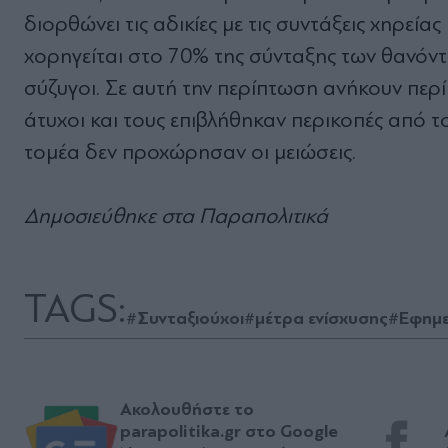
διορθώνει τις αδικίες με τις συντάξεις χηρε
χορηγείται στο 70% της σύνταξης των θανόντ
σύζυγοι. Σε αυτή την περίπτωση ανήκουν περ
άτυχοι και τους επιβλήθηκαν περικοπές από το
τομέα δεν προχώρησαν οι μειώσεις.
Δημοσιεύθηκε στα Παραπολιτικά
TAGS:
#Συνταξιούχοι
#μέτρα ενίσχυσης
#Εφημε
Ακολουθήστε το
parapolitika.gr στο Google