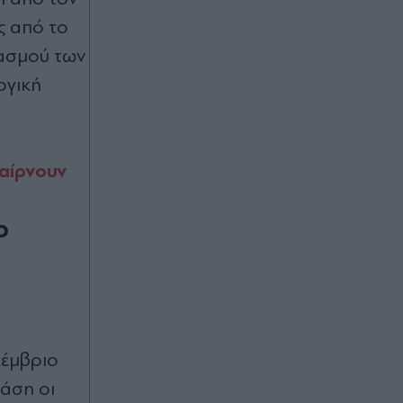
πριν μία ώρα
ς από το
Τραμπ: Σχέδιο για κατάργηση της
ιασμού των
υπηκοότητας σε παιδιά αλλοδαπών
που γεννιούνται στις ΗΠΑ
ογική
πριν μία ώρα
Ανδρομάχη: Ποζάρει μέσα στη
παίρνουν
θάλασσα με πολύχρωμο μπικίνι
ασορτί μπολερό - "Μπανάκι"
(Εικάνα)
ο
πριν μία ώρα
"Σεισμός" στην Τραπεζούντα για
Σαλάχ: Πάνω από 30.000 οπαδοί
αποθέωσαν τον Αιγύπτιο στην
παρουσίασή του! (Εικόνες & βίντεο)
κέμβριο
βάση οι