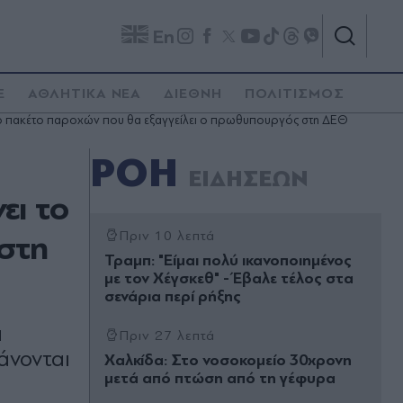
En
E
ΑΘΛΗΤΙΚΑ ΝΕΑ
ΔΙΕΘΝΗ
ΠΟΛΙΤΙΣΜΟΣ
 το πακέτο παροχών που θα εξαγγείλει ο πρωθυπουργός στη ΔΕΘ
ΡΟΗ
ΕΙΔΗΣΕΩΝ
ει το
στη
Πριν 10 λεπτά
Τραμπ: "Είμαι πολύ ικανοποιημένος
με τον Χέγσκεθ" - Έβαλε τέλος στα
σενάρια περί ρήξης
α
Πριν 27 λεπτά
άνονται
Χαλκίδα: Στο νοσοκομείο 30χρονη
μετά από πτώση από τη γέφυρα