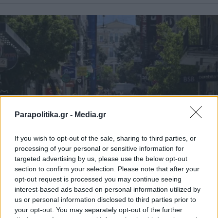
Parapolitika.gr -
Media.gr
If you wish to opt-out of the sale, sharing to third parties, or
processing of your personal or sensitive information for
ΟΙΚΟΝΟΜΙΑ
12.07.2026 09:08
targeted advertising by us, please use the below opt-out
section to confirm your selection. Please note that after your
PARAPOLITIKA NEWSROOM
opt-out request is processed you may continue seeing
Ρύθμιση 72 δόσεων για χρέη στο
interest-based ads based on personal information utilized by
Δημόσιο: Πότε ανοίγει η πλατφόρμα για
us or personal information disclosed to third parties prior to
your opt-out. You may separately opt-out of the further
αιτήσεις - Ποιοι κερδίζουν, πώς μειώνεται