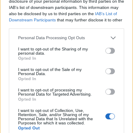
disclosure of your personal information by third parties on the
η μηνιαία δόση στο μισό και τι ισχύει με
IAB’s list of downstream participants. This information may
also be disclosed by us to third parties on the
IAB’s List of
τις νέες οφειλές
Εγγραφή στο newsletter
Downstream Participants
that may further disclose it to other
third parties.
Personal Data Processing Opt Outs
I want to opt-out of the Sharing of my
personal data.
*
Opted In
Αποδέχομαι τους
όρους χρήσης
και την πολιτική απορρήτου
I want to opt-out of the Sale of my
Personal Data.
Opted In
Εγγραφή
I want to opt-out of processing my
Personal Data for Targeted Advertising.
Opted In
X
I want to opt-out of Collection, Use,
Retention, Sale, and/or Sharing of my
Personal Data that Is Unrelated with the
Purposes for which it was collected.
Opted Out