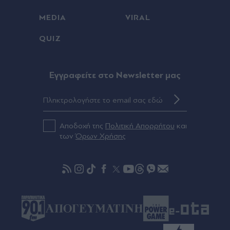
αποφύγει την ουρά (Βίντεο)
MEDIA
VIRAL
Πριν 22 λεπτά
QUIZ
Έλληνες του εξωτερικού: Άνοιξε... λογαριασμό με
γκολάρα στον ελληνικό "εμφύλιο" ανάμεσα σε
Άρσεναλ και Ντόρτμουντ ο Καρέτσας (Βίντεο)
Eγγραφείτε στο Newsletter μας
Πριν 26 λεπτά
Φωτιές: Οριοθετήθηκε στο Κορωπί, νωρίτερα
εκδόθηκε 112 για ετοιμότητα - Υπό έλεγχο στο
Σουφλί, εναέρια μέσα στην Κομοτηνή (Εικόνες &
Αποδοχή της
Πολιτική Απορρήτου
και
Βίντεο)
των
Όρων Χρήσης
Πριν 27 λεπτά
Πώς γινόµαστε ξένοι στο ίδιο µας το "σπίτι"