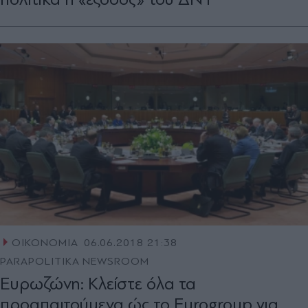
ΟΙΚΟΝΟΜΙΑ
06.06.2018 21:38
PARAPOLITIKA NEWSROOM
Ευρωζώνη: Κλείστε όλα τα
προαπαιτούμενα ώς το Eurogroup για