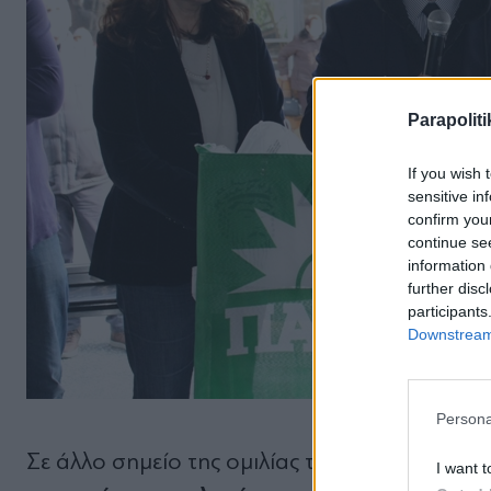
Parapoliti
If you wish 
sensitive in
confirm you
continue se
information 
further disc
participants
Downstream 
Persona
Σε άλλο σημείο της ομιλίας του ο Α.Λοβέρδος
I want t