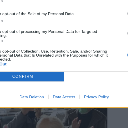
 ζητά ένα κόμμα της ιδιοκτησίας μου. Ζητώ ένα
In
ρεία στην πολιτική. Με ενδιαφέρει το Εμείς. Αυ
*
o opt-out of the Sale of my Personal Data.
Αποδέχομαι τους
όρους χρήσης
».
In
και την πολιτική απορρήτου
to opt-out of processing my Personal Data for Targeted
ing.
Εγγραφή
In
o opt-out of Collection, Use, Retention, Sale, and/or Sharing
ersonal Data that Is Unrelated with the Purposes for which it
lected.
X
Out
CONFIRM
Data Deletion
Data Access
Privacy Policy