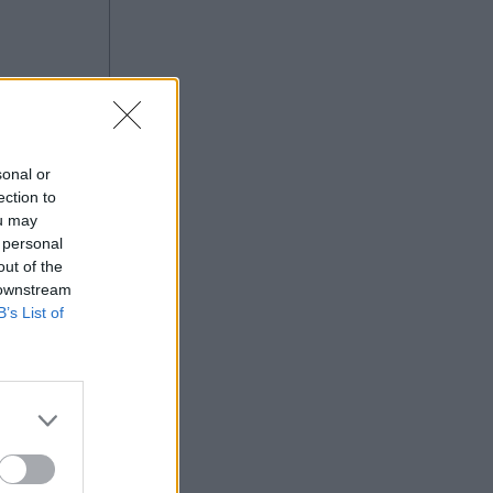
sonal or
ection to
ou may
 personal
out of the
 downstream
B’s List of
ο κόμμα