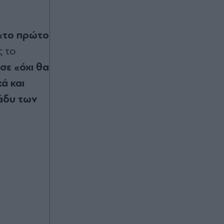
Κυψέλη: Συγκλονίζει η οικογένεια
της 38χρονης Βρετανίδας που
βρέθηκε νεκρή σε βαλίτσα - "Ήταν
ένας ανιδιοτελής άνθρωπος,
 «το πρώτο
αφιέρωσε τη ζωή της βοηθώντας
ς το
όσους είχαν ανάγκη"
σε «όχι θα
ά και
Πριν 30 λεπτά
Κατερίνα Καινούργιου: Επέστρεψε
ράδυ των
στην Παναγία Εκατονταπυλιανή - Το
τάμα που εκπληρώθηκε - "Βοήθειά
μας" (Εικόνες)
Πριν 40 λεπτά
Λειψία: Πυρομαχικά μετέφερε το
ουκρανικό αεροπλάνο όπου
βρέθηκε το drone με τα εκρηκτικά