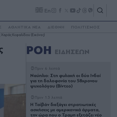
En
E
ΑΘΛΗΤΙΚΑ ΝΕΑ
ΔΙΕΘΝΗ
ΠΟΛΙΤΙΣΜΟΣ
 Χαράς Κεφαλίδου (Εικόνες)
ς
ΡΟΗ
ΕΙΔΗΣΕΩΝ
Πριν 6 λεπτά
Ναύπλιο: Στη φυλακή οι δύο Ινδοί
για τη δολοφονία του 58χρονου
ψυχολόγου (Βίντεο)
Πριν 13 λεπτά
Η Ταϊβάν διεξάγει στρατιωτικές
ασκήσεις με αμερικανικά άρματα,
την ώρα που ο Τραμπ εξετάζει νέο