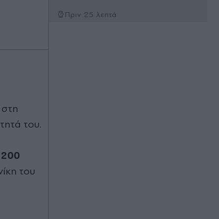
Πριν 25 λεπτά
Σύγκρουση πυραύλου της SpaceX
με τη Σελήνη: Οι εικόνες πριν και
μετά
Πριν 27 λεπτά
Αλεξανδρούπολη: Χειροπέδες σε
άνδρα που επιδείκνυε τα γεννητικά
του όργανα σε ανήλικες στην
στη
Άβαντα - Eίχε συλληφθεί πριν λίγες
ημέρες για τον ίδιο λόγο
τητά του.
Πριν 27 λεπτά
 200
Φωτιές: Αυτές είναι οι έξι εβδομάδες
που ξεσπούν οι μεγαλύτερες
νίκη του
πυρκαγιές - Νέα μελτέμια από την
Κυριακή (Πίνακας)
Πριν 28 λεπτά