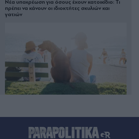
Νέα υποχρέωση για όσους έχουν κατοικίδιο: Τι
πρέπει να κάνουν οι ιδιοκτήτες σκυλιών και
γατιών
Πριν 20 λεπτά
Οι "Πρασινοφρουροί" της Κουµουνδούρου κατά
Τσίπρα και οι... "σχέσεις" όσων αποχώρησαν από
το κόμμα Καρυστιανού με τη μαφία