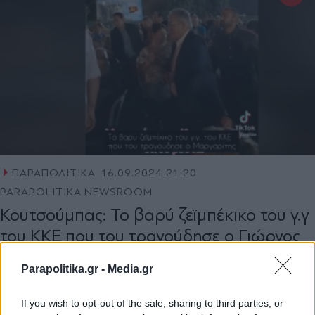
ΠΑΡΑΠΟΛΙΤΙΚΑ
16.09.2024 21:20
PARAPOLITIKA NEWSROOM
Κουτσούμπας: Το βαρύ ζεϊμπέκικο του γ.γ
του ΚΚΕ που του τραγούδησε ο Γιώργος
Μαργαρίτης (Βίντεο)
Parapolitika.gr -
Media.gr
If you wish to opt-out of the sale, sharing to third parties, or