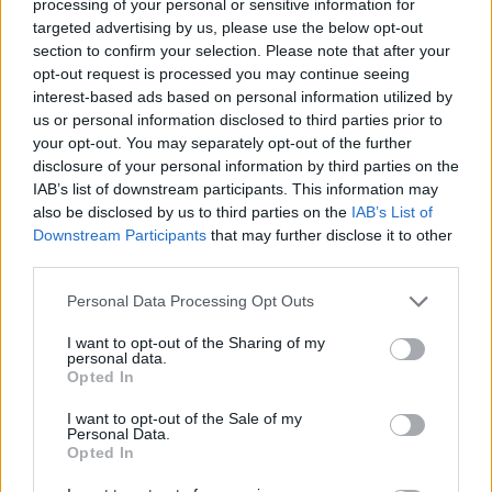
processing of your personal or sensitive information for
targeted advertising by us, please use the below opt-out
section to confirm your selection. Please note that after your
opt-out request is processed you may continue seeing
interest-based ads based on personal information utilized by
us or personal information disclosed to third parties prior to
your opt-out. You may separately opt-out of the further
disclosure of your personal information by third parties on the
IAB’s list of downstream participants. This information may
also be disclosed by us to third parties on the
IAB’s List of
Εγγραφή στο newsletter
Downstream Participants
that may further disclose it to other
third parties.
ΠΑΡΑΠΟΛΙΤΙΚΑ
07.03.2024 17:18
Personal Data Processing Opt Outs
ΚΕΛΛΥ Μ. ΚΟΝΤΟΓΕΩΡΓΗ
I want to opt-out of the Sharing of my
Φεστιβάλ ΚΝΕ: Μποφίλιου και
personal data.
*
Opted In
Αποδέχομαι τους
όρους χρήσης
Δεληβοριάς γυρίζουν... την πλάτη στον
και την πολιτική απορρήτου
I want to opt-out of the Sale of my
Κουτσούμπα λόγω των ομόφυλων
Personal Data.
Opted In
ζευγαριών
Εγγραφή