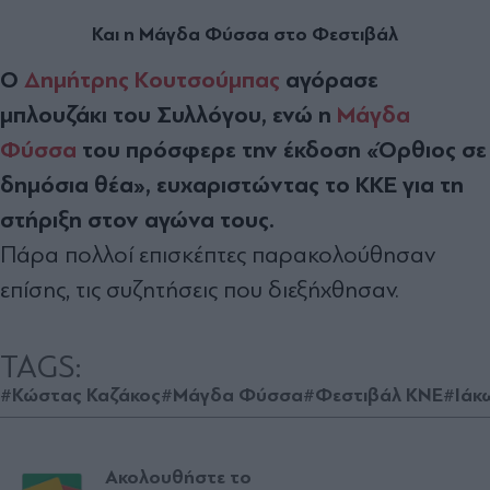
Και η Μάγδα Φύσσα στο Φεστιβάλ
Ο
Δημήτρης Κουτσούμπας
αγόρασε
μπλουζάκι του Συλλόγου, ενώ η
Μάγδα
Φύσσα
του πρόσφερε την έκδοση «Όρθιος σε
δημόσια θέα», ευχαριστώντας το ΚΚΕ για τη
στήριξη στον αγώνα τους.
Πάρα πολλοί επισκέπτες παρακολούθησαν
επίσης, τις συζητήσεις που διεξήχθησαν.
TAGS:
#Κώστας Καζάκος
#Μάγδα Φύσσα
#Φεστιβάλ ΚΝΕ
#Ιάκ
Ακολουθήστε το