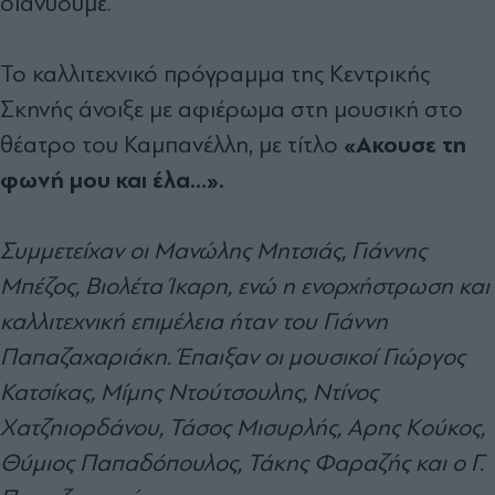
διανύουμε.
Το καλλιτεχνικό πρόγραμμα της Κεντρικής
Σκηνής άνοιξε με αφιέρωμα στη μουσική στο
«Ακουσε τη
θέατρο του Καμπανέλλη, με τίτλο
φωνή μου και έλα…».
Συμμετείχαν οι Μανώλης Μητσιάς, Γιάννης
Μπέζος, Βιολέτα Ίκαρη, ενώ η ενορχήστρωση και
καλλιτεχνική επιμέλεια ήταν του Γιάννη
Παπαζαχαριάκη. Έπαιξαν οι μουσικοί Γιώργος
Κατσίκας, Μίμης Ντούτσουλης, Ντίνος
Χατζηιορδάνου, Τάσος Μισυρλής, Αρης Κούκος,
Θύμιος Παπαδόπουλος, Τάκης Φαραζής και ο Γ.