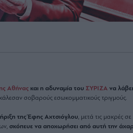
ης Αθήνας
και η αδυναµία του
ΣΥΡΙΖΑ
να λάβει
οκάλεσαν σοβαρούς εσωκοµµατικούς τριγµούς.
στήριξη της Έφης Αχτσιόγλου
, µετά τις µακρές σε
σκόπευε να αποχωρήσει από αυτή την άχα
ων,