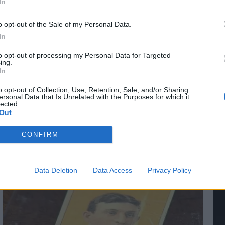
In
α ΣΥΡΙΖΑ - Γιατί
Ζαχαριάδης: Θέλει.
 του κόμματος
με τη Σδούκου για 
*
o opt-out of the Sale of my Personal Data.
Αποδέχομαι τους
όρους χρήσης
ό,τι μπορούσαν για
Τσίπρα
In
και την πολιτική απορρήτου
ρέψουν την
to opt-out of processing my Personal Data for Targeted
ιότητα Ζαχαριάδη
ing.
Εγγραφή
In
 Δήμο Αθηναίων
o opt-out of Collection, Use, Retention, Sale, and/or Sharing
ersonal Data that Is Unrelated with the Purposes for which it
lected.
X
Out
CONFIRM
Data Deletion
Data Access
Privacy Policy