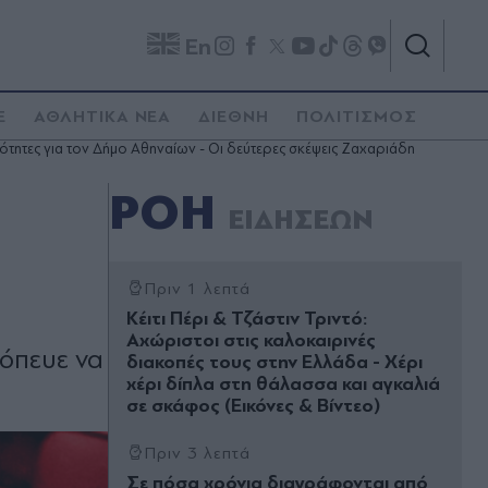
En
E
ΑΘΛΗΤΙΚΑ ΝΕΑ
ΔΙΕΘΝΗ
ΠΟΛΙΤΙΣΜΟΣ
τητες για τον Δήμο Αθηναίων - Οι δεύτερες σκέψεις Ζαχαριάδη
ΡΟΗ
ΕΙΔΗΣΕΩΝ
Πριν 1 λεπτά
Κέιτι Πέρι & Τζάστιν Τριντό:
Αχώριστοι στις καλοκαιρινές
κόπευε να
διακοπές τους στην Ελλάδα - Χέρι
χέρι δίπλα στη θάλασσα και αγκαλιά
σε σκάφος (Εικόνες & Βίντεο)
Πριν 3 λεπτά
Σε πόσα χρόνια διαγράφονται από