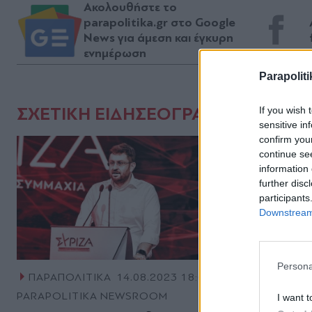
Ακολουθήστε το
parapolitika.gr στο Google
News για άμεση και έγκυρη
ενημέρωση
Parapoliti
ΣΧΕΤΙΚΗ ΕΙΔΗΣΕΟΓΡΑΦΙΑ
If you wish 
sensitive in
confirm you
continue se
information 
further disc
participants
Downstream 
Persona
ΠΑΡΑΠΟΛΙΤΙΚΑ
14.08.2023 18:00
ΠΑΡΑΠΟΛ
PARAPOLITIKA NEWSROOM
ΓΙΩΡΓΟΣ Κ
I want t