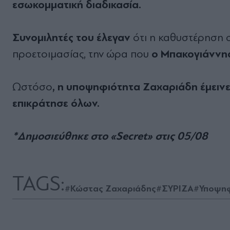
εσωκοµµατική διαδικασία.
Συνοµιλητές του έλεγαν
ότι η καθυστέρηση 
ο Μπακογιάννης
προετοιµασίας, την ώρα που
, η υποψηφιότητα Ζαχαριάδη έµεινε
Ωστόσο
επικράτησε όλων.
*Δημοσιεύθηκε στο «
Secret» στις 05/08
TAGS:
#Κώστας Ζαχαριάδης
#ΣΥΡΙΖΑ
#Υποψηφ