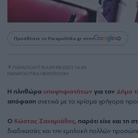
Προσθέστε το Parapolitika.gr στην
ΠΑΡΑΠΟΛΙΤΙΚΑ
09.08.2023 16:05
PARAPOLITIKA NEWSROOM
Η πληθώρα
υποψηφιοτήτων
για τον
∆ήµο τ
απόφαση
σχετικά µε το χρίσµα γρήγορα πρ
Ο
Κώστας Ζαχαριάδης
, παρότι είχε και τη 
διαδικασίες και την εµπλοκή πολλών προσώπ