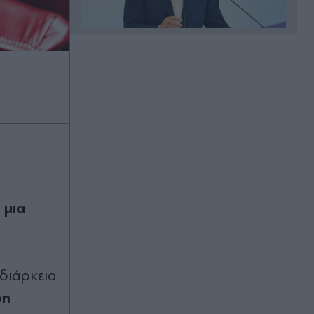
Πριν 18 λεπτά
Μεγάλα projects για τον τουρισμό
στο Βόρειο Αιγαίο: Νέες
ξενοδοχειακές επενδύσεις σε Λήμνο,
Λέσβο και Σάμο, από πολυτελή
resorts μέχρι διεθνή brands
φιλοξενίας
Πριν 21 λεπτά
Νέα υποχρέωση για όσους έχουν
κατοικίδιο: Τι πρέπει να κάνουν οι
 µια
ιδιοκτήτες σκυλιών και γατιών
Πριν 23 λεπτά
Οι "Πρασινοφρουροί" της
 διάρκεια
Κουµουνδούρου κατά Τσίπρα και
ρη
οι... "σχέσεις" όσων αποχώρησαν
από το κόμμα Καρυστιανού με τη