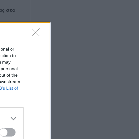
γιαγιά του με 26 σφαίρες (Εικόνες
ας στο
και βίντεο)
sonal or
ection to
ou may
 personal
out of the
 downstream
B’s List of
025 13:00
OM