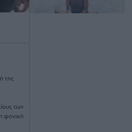
Πριν 9 λεπτά
Κατερίνα Καινούργιου: Επέστρεψε
στην Παναγία Εκατονταπυλιανή - Το
τάμα που εκπληρώθηκε - "Βοήθειά
μας" (Εικόνες)
Πριν 19 λεπτά
ή της
Λειψία: Πυρομαχικά μετέφερε το
ουκρανικό αεροπλάνο όπου
βρέθηκε το drone με τα εκρηκτικά
Πριν 23 λεπτά
είους των
Σοκ στη Ζάκυνθο: Οκτώ
τη φονική
καταγγελίες για βιασμό μέσα σε 20
ημέρες