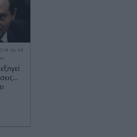
018 06:49
OM
εξηγεί
εις...
τι