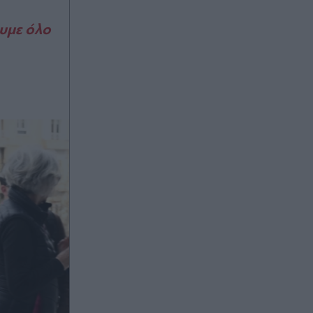
Πριν 31 λεπτά
ουμε όλο
ΟΠΕΚΑ: Αύριο η καταβολή του
βοηθήματος σε τρίτεκνες και
πολύτεκνες οικογένειες
Πριν 32 λεπτά
Λευκός Πύργος: Νέο διευρυμένο
ωράριο έως τις 21:00 από τις 8
Αυγούστου
Πριν 33 λεπτά
Νέα εποχή στην Ουρουγουάη: Ο
Ντιέγκο Φορλάν ανέλαβε την εθνική
ομάδα!