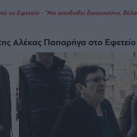
ό το Εφετείο - "Να αποδοθεί δικαιοσύνη, θέλ
 της Αλέκας Παπαρήγα στο Εφετείο