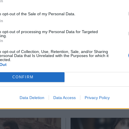
In
ων δήμων και της τότε περιφερειάρχη.
*
o opt-out of the Sale of my Personal Data.
Αποδέχομαι τους
όρους χρήσης
In
και την πολιτική απορρήτου
to opt-out of processing my Personal Data for Targeted
ing.
ΙΑ ΜΑΤΙ
Εγγραφή
In
o opt-out of Collection, Use, Retention, Sale, and/or Sharing
ersonal Data that Is Unrelated with the Purposes for which it
lected.
X
Out
Ακολουθήστε μας στο
Ακολουθήστε μ
facebook
twitter
CONFIRM
Data Deletion
Data Access
Privacy Policy