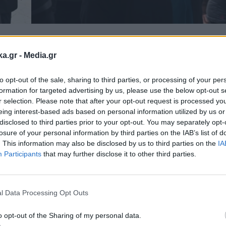
ka.gr -
Media.gr
ν έναρξη της δίκης σε δεύτερο βαθμό, η εισαγγε
to opt-out of the sale, sharing to third parties, or processing of your per
formation for targeted advertising by us, please use the below opt-out s
ατυπώσει την κρίση, τη νομική της αξιολόγηση 
r selection. Please note that after your opt-out request is processed y
ητήματα που θέτει η εισαγγελική έφεση κατά της
eing interest-based ads based on personal information utilized by us or
disclosed to third parties prior to your opt-out. You may separately opt-
 δικαστηρίου τόσο για τις δεκαπέντε αθωώσεις
losure of your personal information by third parties on the IAB’s list of
 εκ των καταδικασθέντων, πρώην επιτελικούς της
. This information may also be disclosed by us to third parties on the
IA
Participants
that may further disclose it to other third parties.
Εγγραφή στο
newsletter
αι την αυριανή συνεδρίαση στη διάθεση της εισα
l Data Processing Opt Outs
 πλήρως το σκεπτικό που θα την οδηγήσει στο «δ
o opt-out of the Sharing of my personal data.
ων από τους κατηγορουμένους, τότε στελέχη της