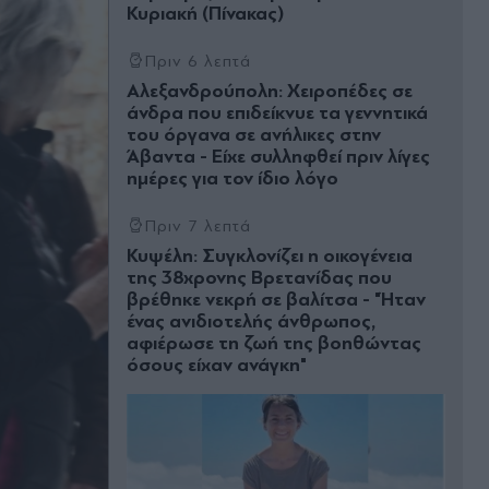
Κυριακή (Πίνακας)
Πριν 6 λεπτά
Αλεξανδρούπολη: Χειροπέδες σε
άνδρα που επιδείκνυε τα γεννητικά
του όργανα σε ανήλικες στην
Άβαντα - Eίχε συλληφθεί πριν λίγες
ημέρες για τον ίδιο λόγο
Πριν 7 λεπτά
Κυψέλη: Συγκλονίζει η οικογένεια
της 38χρονης Βρετανίδας που
βρέθηκε νεκρή σε βαλίτσα - "Ήταν
ένας ανιδιοτελής άνθρωπος,
αφιέρωσε τη ζωή της βοηθώντας
όσους είχαν ανάγκη"