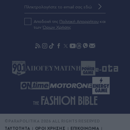
πριν μία ώρα
Ουκρανία: Nέα ρωσική επίθεση στο Κίεβο και την
περιφέρειά του - Τουλάχιστον 3 νεκροί, ανάμεσά
Αποδοχή της
Πολιτική Απορρήτου
και
τους ένα παιδί
των
Όρων Χρήσης
πριν μία ώρα
Φωτιά σε τριώροφο κτίριο στο κέντρο της
Αθήνας - Άτομο εγκλωβίστηκε στον 2ο όροφο
και απεγκλωβίστηκε με βραχιονοφόρο
©PARAPOLITIKA 2026 ALL RIGHTS RESERVED
ΤΑΥΤΟΤΗΤΑ
ΟΡΟΙ ΧΡΗΣΗΣ
ΕΠΙΚΟΙΝΩΝΙΑ