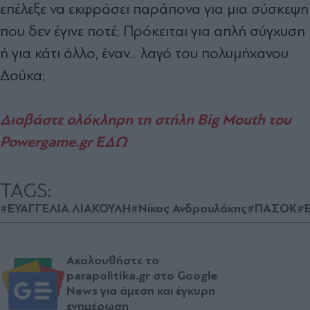
επέλεξε να εκφράσει παράπονα για μια σύσκεψη
που δεν έγινε ποτέ; Πρόκειται για απλή σύγχυση
ή για κάτι άλλο, έναν... λαγό του πολυμήχανου
Δούκα;
Διαβάστε ολόκληρη τη στήλη Big Mouth του
Powergame.gr ΕΔΩ
TAGS:
#ΕΥΑΓΓΕΛΙΑ ΛΙΑΚΟΥΛΗ
#Νίκος Ανδρουλάκης
#ΠΑΣΟΚ
#Ε
Ακολουθήστε το
parapolitika.gr στο Google
News για άμεση και έγκυρη
ενημέρωση