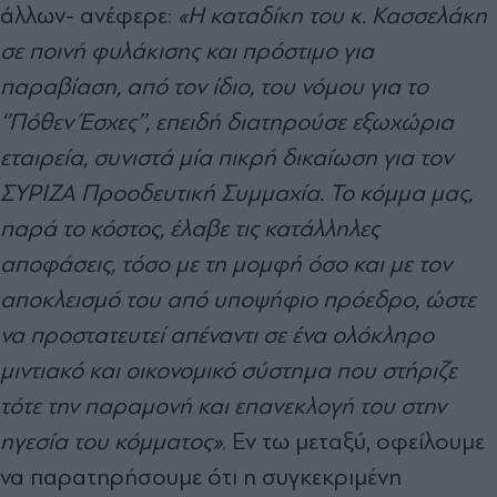
άλλων- ανέφερε:
«Η καταδίκη του κ. Κασσελάκη
σε ποινή φυλάκισης και πρόστιµο για
παραβίαση, από τον ίδιο, του νόµου για το
‘’Πόθεν Έσχες’’, επειδή διατηρούσε εξωχώρια
εταιρεία, συνιστά µία πικρή δικαίωση για τον
ΣΥΡΙΖΑ Προοδευτική Συµµαχία. Το κόµµα µας,
παρά το κόστος, έλαβε τις κατάλληλες
αποφάσεις, τόσο µε τη µοµφή όσο και µε τον
αποκλεισµό του από υποψήφιο πρόεδρο, ώστε
να προστατευτεί απέναντι σε ένα ολόκληρο
µιντιακό και οικονοµικό σύστηµα που στήριζε
τότε την παραµονή και επανεκλογή του στην
ηγεσία του κόµµατος»
. Εν τω µεταξύ, οφείλουµε
να παρατηρήσουµε ότι η συγκεκριµένη