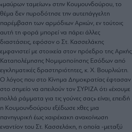
«µαύρων ταµείων» στην Κουµουνδούρου, το
θέµα δεν πυροδότησε την αυτεπάγγελτη
παρέµβαση των αρµόδιων Αρχών, εν τούτοις
αυτή τη φορά µπορεί να πάρει άλλες
διαστάσεις, εφόσον ο Στ. Κασσελάκης
εµφανιστεί µε στοιχεία στον πρόεδρο της Αρχής
Καταπολέµησης Νοµιµοποίησης Εσόδων από
εγκληµατικές δραστηριότητες, κ. Χ. Βουρλιώτη.
Ο λόγος που στο Κίνηµα ∆ηµοκρατίας έφτασαν
στο σηµείο να απειλούν τον ΣΥΡΙΖΑ ότι «έχουµε
πολλά ράµµατα για τις γούνες σας» είναι, επειδή
η Κουµουνδούρου εξέδωσε χθες µια
πανηγυρική έως χαιρέκακη ανακοίνωση
εναντίον του Στ. Κασσελάκη, η οποία -µεταξύ