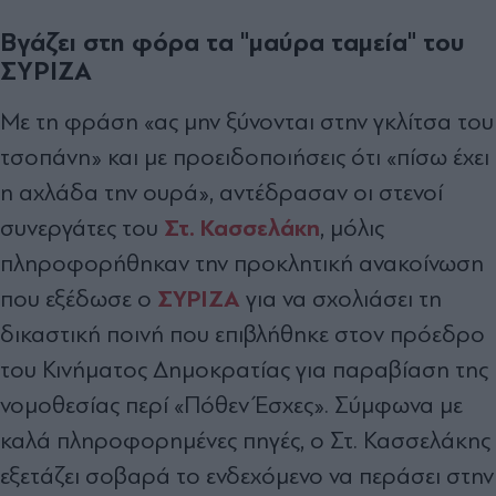
Βγάζει στη φόρα τα "µαύρα ταµεία" του
ΣΥΡΙΖΑ
Με τη φράση «ας µην ξύνονται στην γκλίτσα του
τσοπάνη» και µε προειδοποιήσεις ότι «πίσω έχει
η αχλάδα την ουρά», αντέδρασαν οι στενοί
Στ. Κασσελάκη
συνεργάτες του
, µόλις
πληροφορήθηκαν την προκλητική ανακοίνωση
ΣΥΡΙΖΑ
που εξέδωσε ο
για να σχολιάσει τη
δικαστική ποινή που επιβλήθηκε στον πρόεδρο
του Κινήµατος ∆ηµοκρατίας για παραβίαση της
νοµοθεσίας περί «Πόθεν Έσχες». Σύµφωνα µε
καλά πληροφορηµένες πηγές, ο Στ. Κασσελάκης
εξετάζει σοβαρά το ενδεχόµενο να περάσει στην