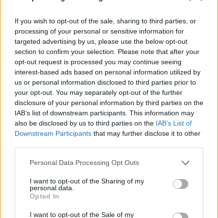
ΣΧΕΤΙΚΗ ΕΙΔΗΣΕΟΓΡΑΦΙΑ
If you wish to opt-out of the sale, sharing to third parties, or
processing of your personal or sensitive information for
targeted advertising by us, please use the below opt-out
section to confirm your selection. Please note that after your
opt-out request is processed you may continue seeing
interest-based ads based on personal information utilized by
us or personal information disclosed to third parties prior to
your opt-out. You may separately opt-out of the further
disclosure of your personal information by third parties on the
IAB’s list of downstream participants. This information may
also be disclosed by us to third parties on the
IAB’s List of
Εγγραφή στο newsletter
Downstream Participants
that may further disclose it to other
third parties.
ΠΑΡΑΠΟΛΙΤΙΚΑ
26.05.2025 10:04
Personal Data Processing Opt Outs
ΓΙΩΡΓΟΣ ΚΑΤΣΙΓΙΑΝΝΗΣ
I want to opt-out of the Sharing of my
Οι διαδηλώσεις κατά Μητσοτάκη για τη...
personal data.
*
Opted In
Αποδέχομαι τους
όρους χρήσης
Γάζα, η Γεροβασίλη και το "πρόεδρε, δεν
και την πολιτική απορρήτου
αρέσουμε" και ο Φάμελλος στα χνάρια
I want to opt-out of the Sale of my