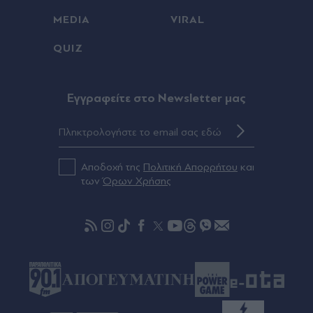
μηνύματα που εκπέμπει η Τεχεράνη
MEDIA
VIRAL
Πριν 46 λεπτά
QUIZ
Σοφία Βεργκάρα: "Απογείωσε" τη Μύκονο - Η
διάσηµη ηθοποιός του Χόλιγουντ έζησε στιγµές
χαλάρωσης και διασκέδασης (Εικόνες)
Eγγραφείτε στο Newsletter μας
Πριν 53 λεπτά
Τράπεζες: Στα 15 δισ. ευρώ ο στόχος για νέα
δάνεια το 2026 - Η "ακτινογραφία" της
κερδοφορίας των πιστωτικών ιδρυμάτων το α΄
Αποδοχή της
Πολιτική Απορρήτου
και
εξάμηνο του 2026
των
Όρων Χρήσης
πριν μία ώρα
Τροχαίο στην Αθηνών-Σουνίου: Στο 401 οι δύο
αστυνομικοί - Πώς έγινε η σφοδρή σύγκρουση με
αυτοκίνητο τουριστών, αρνητικό το αλκοτέστ
στον Γερμανό οδηγό (Βίντεο)