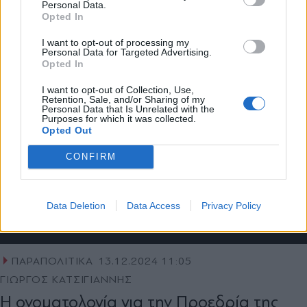
Personal Data.
του Κασσελάκη
Opted In
Εγγραφή
I want to opt-out of processing my
Personal Data for Targeted Advertising.
Opted In
X
I want to opt-out of Collection, Use,
Retention, Sale, and/or Sharing of my
Personal Data that Is Unrelated with the
Purposes for which it was collected.
Opted Out
CONFIRM
Data Deletion
Data Access
Privacy Policy
ΠΑΡΑΠΟΛΙΤΙΚΑ
13.12.2024 11:05
ΓΙΩΡΓΟΣ ΚΑΤΣΙΓΙΑΝΝΗΣ
Η ονοµατολογία για την Προεδρία της