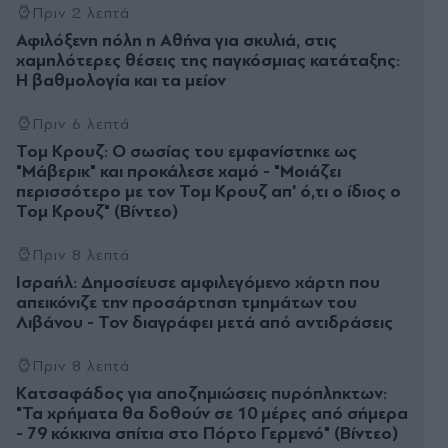
Πριν 2 λεπτά
Αφιλόξενη πόλη η Αθήνα για σκυλιά, στις
χαμηλότερες θέσεις της παγκόσμιας κατάταξης:
Η βαθμολογία και τα μείον
Πριν 6 λεπτά
Τομ Κρουζ: Ο σωσίας του εμφανίστηκε ως
"Μάβερικ" και προκάλεσε χαμό - "Μοιάζει
περισσότερο με τον Τομ Κρουζ απ' ό,τι ο ίδιος ο
Τομ Κρουζ" (Βίντεο)
Πριν 8 λεπτά
Ισραήλ: Δημοσίευσε αμφιλεγόμενο χάρτη που
απεικόνιζε την προσάρτηση τμημάτων του
Λιβάνου - Τον διαγράφει μετά από αντιδράσεις
Πριν 8 λεπτά
Kατσαφάδος για αποζημιώσεις πυρόπληκτων:
"Τα χρήματα θα δοθούν σε 10 μέρες από σήμερα
- 79 κόκκινα σπίτια στο Πόρτο Γερμενό" (Βίντεο)