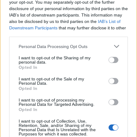
your opt-out. You may separately opt-out of the further
Η νέα "Μεσσηνιακή Γερουσία" και ο
disclosure of your personal information by third parties on the
IAB’s list of downstream participants. This information may
Καραµανλής του 1998, ο Ευάγγελος
also be disclosed by us to third parties on the
IAB’s List of
Εγγραφή στο newsletter
μπροστά στον καθρέφτη και οι
Downstream Participants
that may further disclose it to other
third parties.
περιφερόμενοι ασκόπως
Personal Data Processing Opt Outs
I want to opt-out of the Sharing of my
personal data.
*
Opted In
Αποδέχομαι τους
όρους χρήσης
και την πολιτική απορρήτου
I want to opt-out of the Sale of my
Personal Data.
Opted In
Εγγραφή
I want to opt-out of processing my
Personal Data for Targeted Advertising.
Opted In
X
I want to opt-out of Collection, Use,
Retention, Sale, and/or Sharing of my
Personal Data that Is Unrelated with the
Purposes for which it was collected.