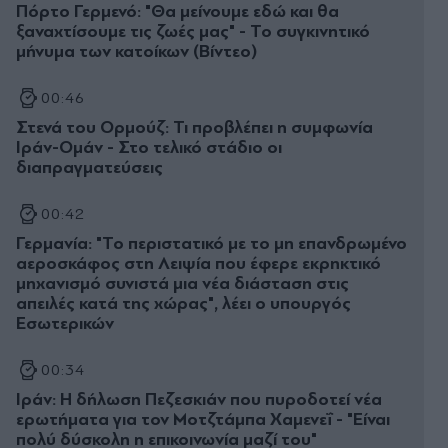
Πόρτο Γερμενό: "Θα μείνουμε εδώ και θα
ξαναχτίσουμε τις ζωές μας" - Το συγκινητικό
μήνυμα των κατοίκων (Βίντεο)
00:46
Στενά του Ορμούζ: Τι προβλέπει η συμφωνία
Ιράν-Ομάν - Στο τελικό στάδιο οι
διαπραγματεύσεις
00:42
Γερμανία: "Το περιστατικό με το μη επανδρωμένο
αεροσκάφος στη Λειψία που έφερε εκρηκτικό
μηχανισμό συνιστά μια νέα διάσταση στις
απειλές κατά της χώρας", λέει ο υπουργός
Εσωτερικών
00:34
Ιράν: Η δήλωση Πεζεσκιάν που πυροδοτεί νέα
ερωτήματα για τον Μοτζτάμπα Χαμενεΐ - "Είναι
πολύ δύσκολη η επικοινωνία μαζί του"