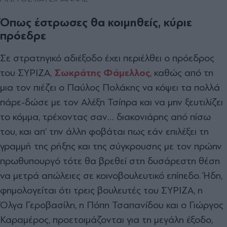
Όπως έστρωσες θα κοι
µ
ηθείς, κύριε
πρόεδρε
Σε στρατηγικό αδιέξοδο έχει περιέλθει ο πρόεδρος
του ΣΥΡΙΖΑ,
Σωκράτης Φά
µ
ελλος
, καθώς από τη
µ
ια τον πιέζει ο Παύλος Πολάκης να κόψει τα πολλά
πάρε-δώσε
µ
ε τον Αλέξη Τσίπρα και να
µ
ην ξευτιλίζει
το κό
µµ
α, τρέχοντας σαν… διακονιάρης από πίσω
του, και απ’ την άλλη φοβάται πως εάν επιλέξει τη
γρα
µµ
ή της ρήξης και της σύγκρουσης
µ
ε τον πρώην
πρωθυπουργό τότε θα βρεθεί στη δυσάρεστη θέση
να
µ
ετρά απώλειες σε κοινοβουλευτικό επίπεδο. Ήδη,
φη
µ
ολογείται ότι τρεις βουλευτές του ΣΥΡΙΖΑ, η
Όλγα Γεροβασίλη, η Πόπη Τσαπανίδου και ο Γιώργος
Καρα
µ
έρος, προετοι
µ
άζονται για τη
µ
εγάλη έξοδο,