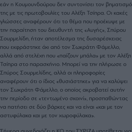
εάν η Κου
µ
ουνδούρου δεν συντονίσει τον βη
µ
ατισ
µ
ό
της
µ
ε τις πρωτοβουλίες του Αλέξη Τσίπρα. Οι κακές
γλώσσες αναφέρουν ότι το θέ
µ
α που προέκυψε
µ
ε
την παραίτηση του διευθυντή της
«
Αυγής
»,
Σπύρου
Σουρ
µ
ελίδη, ήταν αποτέλεσ
µ
α της δυσαρέσκειας
που εκφράστηκε όχι από τον Σωκράτη Φά
µ
ελλο,
αλλά από στελέχη που
«
παίζουν
µ
πάλα
» µ
ε τον Αλέξη
Τσίπρα στο παρασκήνιο. Μπορεί να την πλήρωσε ο
Σπύρος Σουρ
µ
ελίδης, αλλά οι πληροφορίες
αναφέρουν ότι ο ίδιος
«
θυσιάστηκε
»
για να καλύψει
τον Σωκράτη Φά
µ
ελλο, ο οποίος ακροβατεί αυτήν
την περίοδο σε
«
τεντω
µ
ένο σκοινί
»,
προσπαθώντας
να πατήσει σε δύο βάρκες και να είναι
«
και
µ
ε τον
αστυφύλακα και
µ
ε τον χωροφύλακα
».
Σή
µ
ερα συνεδριάζει η ΚΟ του ΣΥΡΙΖΑ υποτίθεται για