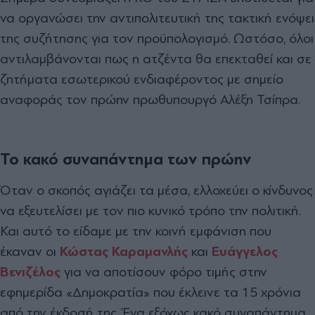
να οργανώσει την αντιπολιτευτική της τακτική ενόψει
της συζήτησης για τον προϋπολογισ
µ
ό.
Ω
στόσο, όλοι
αντιλα
µ
βάνονται πως η ατζέντα θα επεκταθεί και σε
ζητή
µ
ατα εσωτερικού ενδιαφέροντος
µ
ε ση
µ
είο
αναφοράς τον πρώην πρωθυπουργό Αλέξη Τσίπρα.
Το κακό συναπάντημα των πρώην
Όταν ο σκοπός αγιάζει τα μέσα, ελλοχεύει ο κίνδυνος
να εξευτελίσει με τον πιο κυνικό τρόπο την πολιτική.
Και αυτό το είδαμε με την κοινή εμφάνιση που
έκαναν οι
Κώστας Καραμανλής
και
Ευάγγελος
Βενιζέλος
για να αποτίσουν φόρο τιμής στην
εφημερίδα
«
Δημοκρατία
»
που έκλεινε τα 15 χρόνια
από την έκδοσή της. Ένα εξόχως κακό συναπάντημα,