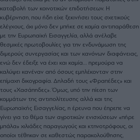
καταβολή των κοινοτικών επιδοτήσεων. Η
κυβέρνηση, που ήδη είχε ξεκινήσει τους σχετικούς
ελέγχους, όχι μόνο δεν μπήκε σε καμία αντιπαράθεση
με την Ευρωπαϊκή Εισαγγελία, αλλά ανέλαβε
θεσμικές πρωτοβουλίες για την ενδυνάμωση της
διμερούς συνεργασίας και των κανόνων διαφάνειας,
ενώ δεν έδειξε να έχει και καμία… πρεμούρα να
καλύψει κανέναν από όσους εμπλέκονταν στην
επίμαχη δικογραφία. Δηλαδή τους
«
Φραπέδες
»
και
τους
«
Χασάπηδες
».
Όμως, υπό την πίεση των
κομμάτων της αντιπολίτευσης αλλά και της
Ευρωπαϊκής Εισαγγελίας, η έρευνα που έπρεπε να
γίνει για το θέμα των αγροτικών ενισχύσεων
«
πήρε
μπάλα
»
χιλιάδες παραγωγούς και κτηνοτρόφους, οι
οποίοι τέθηκαν σε καθεστώς παρακολούθησης,