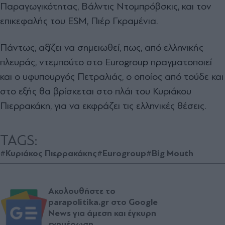
Παραγωγικότητας, Βάλντις Ντομπρόβσκις, και τον
επικεφαλής του ESM, Πιέρ Γκραμένια.
Πάντως, αξίζει να σημειωθεί, πως, από ελληνικής
πλευράς, ντεμπούτο στο Eurogroup πραγματοποιεί
και ο υφυπουργός Πετραλιάς, ο οποίος από τούδε και
στο εξής θα βρίσκεται στο πλάι του Κυριάκου
Πιερρακάκη, για να εκφράζει τις ελληνικές θέσεις.
TAGS:
#Κυριάκος Πιερρακάκης
#Eurogroup
#Big Mouth
Ακολουθήστε το
parapolitika.gr στο Google
News για άμεση και έγκυρη
ενημέρωση