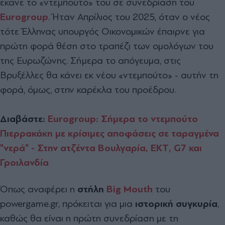
έκανε το «ντεμπούτο» του σε συνεδρίαση του
Eurogroup
. Ήταν Απρίλιος του 2025, όταν ο νέος
τότε Έλληνας υπουργός Οικονομικών έπαιρνε για
πρώτη φορά θέση στο τραπέζι των ομολόγων του
της Ευρωζώνης. Σήμερα το απόγευμα, στις
Βρυξέλλες θα κάνει εκ νέου «ντεμπούτο» - αυτήν τη
φορά, όμως, στην καρέκλα του προέδρου.
Διαβάστε:
Eurogroup: Σήμερα το ντεμπούτο
Πιερρακάκη με κρίσιμες αποφάσεις σε ταραγμένα
"νερά" - Στην ατζέντα Βουλγαρία, ΕΚΤ, G7 και
Γροιλανδία
Όπως αναφέρει η
στήλη
Big
Mouth
του
powergame.gr, πρόκειται για μια
ιστορική συγκυρία
,
καθώς θα είναι η πρώτη συνεδρίαση με τη