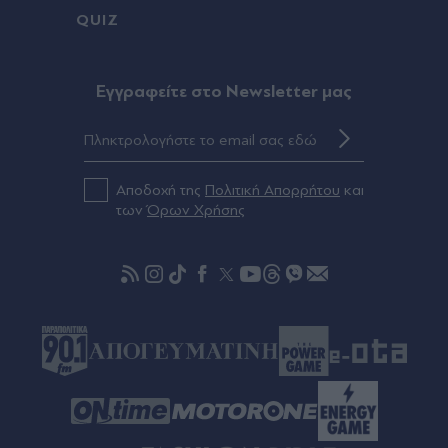
Πριν 36 λεπτά
QUIZ
Χορεύουν στα ερείπια της Καρυστιανού
Πριν 42 λεπτά
Eγγραφείτε στο Newsletter μας
Μαξίμου: Στο επίκεντρο άμυνα και ενέργεια στη
νέα πολιτική ατζέντα
Αποδοχή της
Πολιτική Απορρήτου
και
των
Όρων Χρήσης