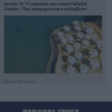
Αττική: Οι 17 παραλίες που έχουν Γαλάζια
Σημαία - Πού απαγορεύεται η κολύμβηση
Πριν 27 λεπτά
Μέριλιν Μονρόε: Η προσωπική της εξομολόγηση
σε Έλληνα δημοσιογράφο - "Θα ήθελα να είχα
γεννηθεί στον τόπο σας"
Πριν 31 λεπτά