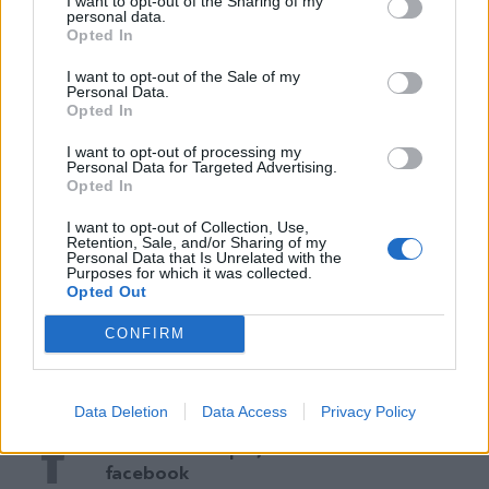
I want to opt-out of the Sharing of my
personal data.
της κοινωνίας και όλοι μαζί όπως έχουμε
*
Opted In
Αποδέχομαι τους
όρους χρήσης
αποδείξει μπορούμε να δώσουμε συνεκτικές
και την πολιτική απορρήτου
I want to opt-out of the Sale of my
Personal Data.
λύσεις στα ζητήματα που απασχολούν τον
Opted In
Εγγραφή
κόσμο", κατέληξε ο υπουργός Επικρατείας.
I want to opt-out of processing my
Personal Data for Targeted Advertising.
Opted In
TAGS:
X
I want to opt-out of Collection, Use,
#Άκης Σκέρτσος
#Νέα Δημοκρατία
#Αντάρτες
#ΠΡΟΣΥΝ
Retention, Sale, and/or Sharing of my
Personal Data that Is Unrelated with the
Purposes for which it was collected.
Opted Out
Ακολουθήστε το
CONFIRM
parapolitika.gr στο Google
News για άμεση και έγκυρη
ενημέρωση
Data Deletion
Data Access
Privacy Policy
Ακολουθήστε μας στο
facebook