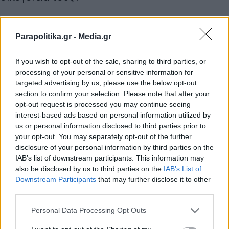
Συμπερασματικά, "αυτό είναι το κράτος που
Parapolitika.gr -
Media.gr
νοιάζεται, το κράτος που φροντίζει τον πολίτη.
Ο εκσυγχρονισμός του κράτους δεν έχει
If you wish to opt-out of the sale, sharing to third parties, or
processing of your personal or sensitive information for
ημερομηνία λήξης. Πάντα θα υπάρχουν νέα
targeted advertising by us, please use the below opt-out
προβλήματα. Πάντα κάποιες υπηρεσίες δεν θα
section to confirm your selection. Please note that after your
opt-out request is processed you may continue seeing
λειτουργούν όπως θα θέλαμε. Ωστόσο, εμείς
interest-based ads based on personal information utilized by
us or personal information disclosed to third parties prior to
παλεύουμε για να βρούμε την βέλτιστη λύση.
your opt-out. You may separately opt-out of the further
Αντίπαλός μας δεν είναι τα κόμματα που ασκούν
disclosure of your personal information by third parties on the
IAB’s list of downstream participants. This information may
μια φθηνή αντιπολίτευση, δυστυχώς χωρίς
also be disclosed by us to third parties on the
IAB’s List of
προγραμματική πρόταση. Πρέπει να κινηθούμε
Εγγραφή στο newsletter
Downstream Participants
that may further disclose it to other
third parties.
με ενότητα το επόμενο διάστημα και να
καταλάβουμε ότι ο εχθρός δεν είναι μέσα. Ο
Personal Data Processing Opt Outs
αντίπαλός μας είναι έξω, είναι τα προβλήματα