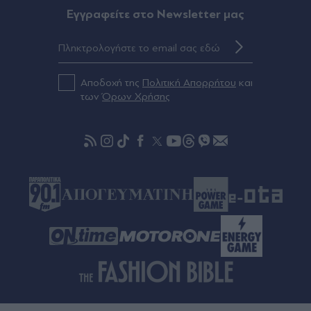
Eγγραφείτε στο Newsletter μας
Πριν 39 λεπτά
Έρχονται… μπάρες στους Autobahn
Αποδοχή της
Πολιτική Απορρήτου
και
Πριν 43 λεπτά
των
Όρων Χρήσης
Μυστράς: Καταδικάστηκε σε 11 μήνες με
αναστολή ο 55χρονος - "Ήθελα να τον κρατήσω
άφθαρτο", είπε στην απολογία του